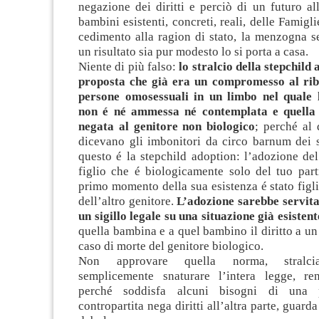
negazione dei diritti e perciò di un futuro a
bambini esistenti, concreti, reali, delle Famigl
cedimento alla ragion di stato, la menzogna s
un risultato sia pur modesto lo si porta a casa.
Niente di più falso:
lo stralcio della stepchild
proposta che già era un compromesso al rib
persone omosessuali in un limbo nel quale l
non é né ammessa né contemplata e quella g
negata al genitore non biologico
; perché al 
dicevano gli imbonitori da circo barnum dei sa
questo é la stepchild adoption: l’adozione del
figlio che é biologicamente solo del tuo par
primo momento della sua esistenza é stato figli
dell’altro genitore.
L’adozione sarebbe servita
un sigillo legale su una situazione già esistent
quella bambina e a quel bambino il diritto a un
caso di morte del genitore biologico.
Non approvare quella norma, stralciar
semplicemente snaturare l’intera legge, ren
perché soddisfa alcuni bisogni di una
contropartita nega diritti all’altra parte, guard