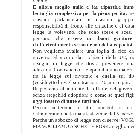
debole.
E allora meglio nulla e far ripartire imm
battaglia complessiva per la piena parità
, m
ciascun parlamentare e ciascun gruppo
responsabilità di fronte alle cittadine e ai cit
legge la volevano, che sono scese e scesi 
pensano che
essere un buon genitore
dall’orientamento sessuale ma dalla capacità
Non vogliamo avallare una foglia di fico ch
governo al sicuro dai richiami della UE, n
disegno di legge che dovrà prevedere una
adozioni. Conosciamo i tempi italiani in materia d
tra la legge sul divorzio e quella sul di
(cosiddetto breve) son trascorsi 40 anni e più.
Rispediamo al mittente le offerte del gover
senza stepchild adoption:
é come se quei figli
oggi fossero di tutte e tutti noi.
Perciò metteremo in atto momenti di mob
culmineranno nella manifestazione del 5 marzo
Perchè un abbozzo di legge non ci serve: V
MA VOGLIAMO ANCHE LE ROSE #meglionie