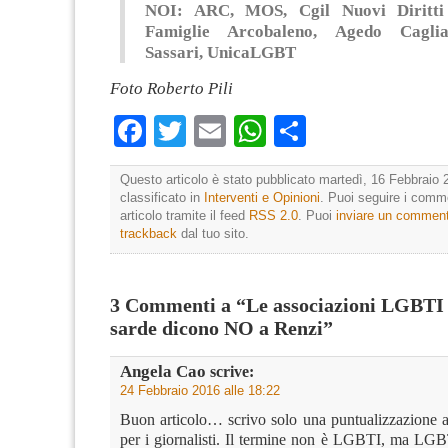
NOI: ARC, MOS, Cgil Nuovi Diritti
Famiglie Arcobaleno, Agedo Caglia
Sassari, UnicaLGBT
Foto Roberto Pili
Facebook
Twitter
Email
WhatsApp
Condividi
Questo articolo è stato pubblicato martedì, 16 Febbraio 
classificato in
Interventi e Opinioni
. Puoi seguire i comm
articolo tramite il feed
RSS 2.0
. Puoi
inviare un commen
trackback
dal tuo sito.
3 Commenti a “Le associazioni LGBTI
sarde dicono NO a Renzi”
Angela Cao
scrive:
24 Febbraio 2016 alle 18:22
Buon articolo… scrivo solo una puntualizzazione a
per i giornalisti. Il termine non è LGBTI, ma L