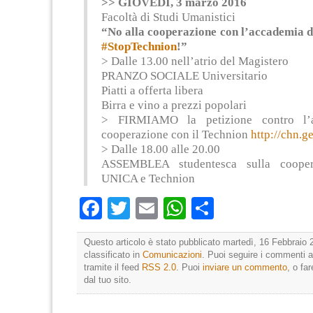
>> GIOVEDÌ, 3 marzo 2016
Facoltà di Studi Umanistici
“No alla cooperazione con l’accademia d
#StopTechnion
!”
> Dalle 13.00 nell’atrio del Magistero
PRANZO SOCIALE Universitario
Piatti a offerta libera
Birra e vino a prezzi popolari
> FIRMIAMO la petizione contro l’
cooperazione con il Technion
http://chn.
> Dalle 18.00 alle 20.00
ASSEMBLEA studentesca sulla cooper
UNICA e Technion
Facebook
Twitter
Email
WhatsApp
Condividi
Questo articolo è stato pubblicato martedì, 16 Febbraio 
classificato in
Comunicazioni
. Puoi seguire i commenti a
tramite il feed
RSS 2.0
. Puoi
inviare un commento
, o fa
dal tuo sito.