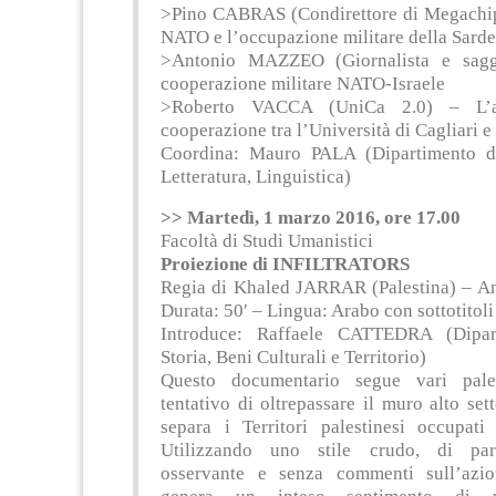
>Pino CABRAS (Condirettore di Megachip
NATO e l’occupazione militare della Sard
>Antonio MAZZEO (Giornalista e sagg
cooperazione militare NATO-Israele
>Roberto VACCA (UniCa 2.0) – L’a
cooperazione tra l’Università di Cagliari e
Coordina: Mauro PALA (Dipartimento di
Letteratura, Linguistica)
>> Martedì, 1 marzo 2016, ore 17.00
Facoltà di Studi Umanistici
Proiezione di INFILTRATORS
Regia di Khaled JARRAR (Palestina) – A
Durata: 50′ – Lingua: Arabo con sottotitoli 
Introduce: Raffaele CATTEDRA (Dipar
Storia, Beni Culturali e Territorio)
Questo documentario segue vari pales
tentativo di oltrepassare il muro alto set
separa i Territori palestinesi occupati 
Utilizzando uno stile crudo, di part
osservante e senza commenti sull’azio