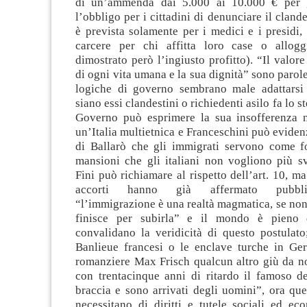
di un’ammenda dai 5.000 ai 10.000 € per gl
l’obbligo per i cittadini di denunciare il cland
è prevista solamente per i medici e i presidi, 
carcere per chi affitta loro case o allogg
dimostrato però l’ingiusto profitto). “Il valor
di ogni vita umana e la sua dignità” sono parol
logiche di governo sembrano male adattarsi 
siano essi clandestini o richiedenti asilo fa lo st
Governo può esprimere la sua insofferenza n
un’Italia multietnica e Franceschini può evidenz
di Ballarò che gli immigrati servono come f
mansioni che gli italiani non vogliono più sv
Fini può richiamare al rispetto dell’art. 10, ma
accorti hanno già affermato pubbl
“l’immigrazione è una realtà magmatica, se non 
finisce per subirla” e il mondo è pieno
convalidano la veridicità di questo postulato
Banlieue francesi o le enclave turche in Ge
romanziere Max Frisch qualcun altro giù da no
con trentacinque anni di ritardo il famoso d
braccia e sono arrivati degli uomini”, ora qu
necessitano di diritti e tutele sociali ed e