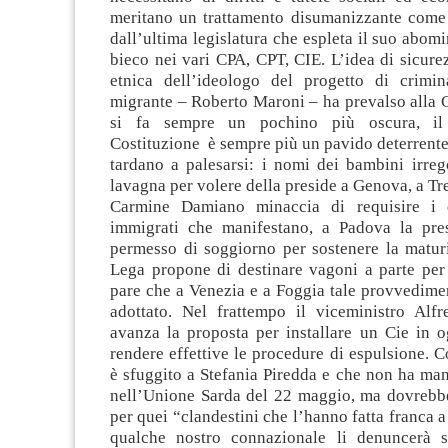
meritano un trattamento disumanizzante come
dall’ultima legislatura che espleta il suo abomi
bieco nei vari CPA, CPT, CIE. L’idea di sicurez
etnica dell’ideologo del progetto di crimin
migrante – Roberto Maroni – ha prevalso alla C
si fa sempre un pochino più oscura, il 
Costituzione è sempre più un pavido deterrente e
tardano a palesarsi: i nomi dei bambini irregol
lavagna per volere della preside a Genova, a Tre
Carmine Damiano minaccia di requisire i 
immigrati che manifestano, a Padova la pres
permesso di soggiorno per sostenere la maturi
Lega propone di destinare vagoni a parte per 
pare che a Venezia e a Foggia tale provvedimen
adottato. Nel frattempo il viceministro Al
avanza la proposta per installare un Cie in o
rendere effettive le procedure di espulsione. 
è sfuggito a Stefania Piredda e che non ha man
nell’Unione Sarda del 22 maggio, ma dovrebbe 
per quei “clandestini che l’hanno fatta franca 
qualche nostro connazionale li denuncerà s