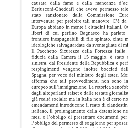
causata dalla fame e dalla mancanza d’ac
Berlusconi-Gheddafi che aveva permesso tale
stato sanzionato dalla Commissione Eur
intervenuta per proibire tali manovre. C’è da
Europa abbiano in mente i cittadini italiani. Q
liberi di cui perfino Bagnasco ha parlato 
frontiere inespugnabili di filo spinato, cinte m
ideologiche salvaguardate da sventagliate di mi
Il Pacchetto Sicurezza della Fortezza Italia
fiducia dalla Camera il 15 maggio, è stato c
sinistra, dal Presidente della Repubblica e perf
respingimenti vengono inoltre bocciati da
Spagna, per voce del ministro degli esteri Mor
afferma che tali provvedimenti non sono in
europeo sull’immigrazione. La retorica xenofo
dagli altoparlanti raiset e dalle testate giornalis
già realtà sociale; ma in Italia non è di certo no
emendamenti introducono il reato di clandestinit
italiano, il prolungamento della detenzione ne
mesi e l’obbligo di presentare documenti per g
l’obbligo del permesso di soggiorno per sposar