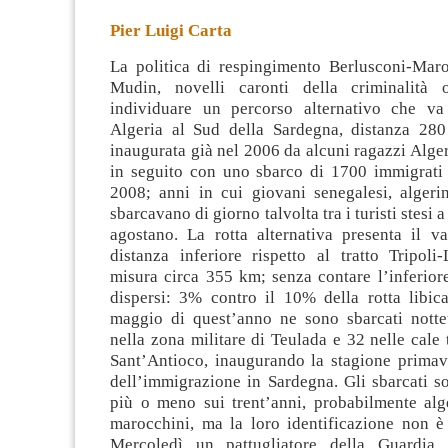
Pier Luigi Carta
La politica di respingimento Berlusconi-Maro
Mudin, novelli caronti della criminalità o
individuare un percorso alternativo che v
Algeria al Sud della Sardegna, distanza 28
inaugurata già nel 2006 da alcuni ragazzi
Alger
in seguito con uno sbarco di 1700 immigrati t
2008; anni in cui giovani senegalesi, algeri
sbarcavano di giorno talvolta tra i turisti stesi a
agostano. La rotta alternativa presenta il v
distanza inferiore rispetto al tratto Tripol
misura circa 355 km; senza contare l’inferior
dispersi: 3% contro il 10% della rotta libica
maggio di quest’anno ne sono sbarcati nott
nella zona militare di Teulada e 32 nelle cale 
Sant’Antioco, inaugurando la stagione primav
dell’immigrazione in Sardegna. Gli sbarcati s
più o meno sui trent’anni, probabilmente alge
marocchini, ma la loro identificazione non è 
Mercoledì un pattugliatore della Guardia