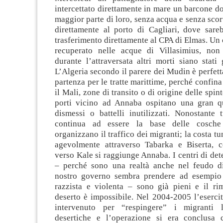
intercettato direttamente in mare un barcone do
maggior parte di loro, senza acqua e senza scor
direttamente al porto di Cagliari, dove sare
trasferimento direttamente al CPA di Elmas. Un 
recuperato nelle acque di Villasimius, non
durante l’attraversata altri morti siano stati 
L’Algeria secondo il parere dei Mudin è perfet
partenza per le tratte marittime, perché confina
il Mali, zone di transito o di origine delle spint
porti vicino ad Annaba ospitano una gran qu
dismessi o battelli inutilizzati. Nonostante 
continua ad essere la base delle cosche
organizzano il traffico dei migranti; la costa tu
agevolmente attraverso Tabarka e Biserta, 
verso Kale si raggiunge Annaba. I centri di det
– perché sono una realtà anche nel feudo d
nostro governo sembra prendere ad esempio 
razzista e violenta – sono già pieni e il rim
deserto è impossibile. Nel 2004-2005 l’esercit
intervenuto per “respingere” i migranti 
desertiche e l’operazione si era conclusa 