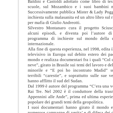
Baldini e Castoldi adottato come libro di te
scuole, sul Mozambico e i suoi bambini n
Successivamente pubblica Mister & Lady Poggi
inchiesta sulla malasanita ed un altro libro sul 
per mafia di Giulio Andreotti.
Silvestro Montanaro cura il progetto Sciusc
alcuni episodi, e diventa poi l’autore di
programma di inchieste sul mondo della 
internazionale.
Alla fine di questa esperienza, nel 1998, edita 
televisivo in Europa sul debito estero dei pa
mondo e realizza documentari fra i quali “Col 
neve”, girato in Brasile sui temi del lavoro e de
minorile e “E poi ho incontrato Madid” sul
terribili “carestie”, e soprattutto sulle sue v
hanno afflitto il sud del Sudan.
Dal 1999 è autore del programma “C’era una vo
Rai Tre. Nel 2002 è il conduttore della tras
Appennini alle Ande”, prima ed ultima esperie
popolare dei grandi temi della geopolitica.
I suoi documentari hanno girato il mondo 
numerose campagne di verita’ e di difesa dei d