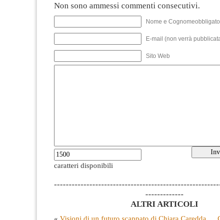
Non sono ammessi commenti consecutivi.
Nome e Cognomeobbligato
E-mail (non verrà pubblicata
Sito Web
caratteri disponibili
--------------------------------------------------------
-------------
ALTRI ARTICOLI
«
Visioni di un futuro scappato di Chiara Caredda