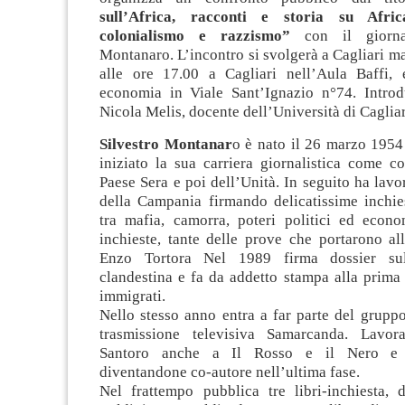
sull’Africa, racconti e storia su Afric
colonialismo e razzismo”
con il giornal
Montanaro. L’incontro si svolgerà a Cagliari m
alle ore 17.00 a Cagliari nell’Aula Baffi,
economia in Viale Sant’Ignazio n°74. Intro
Nicola Melis, docente dell’Università di Cagliar
Silvestro Montanar
o è nato il 26 marzo 1954
iniziato la sua carriera giornalistica come c
Paese Sera e poi dell’Unità. In seguito ha lavo
della Campania firmando delicatissime inchies
tra mafia, camorra, pot
eri politici ed econo
inchieste, tante delle prove che portarono al
Enzo Tortora Nel 1989 firma dossier sul
clandestina e fa da addetto stampa alla prima
immigrati.
Nello stesso anno entra a far parte del grupp
trasmissione televisiva Samarcanda. Lavo
Santoro anche a Il Rosso e il Nero e
diventandone co-autore nell’ultima fase.
Nel frattempo pubblica tre libri-inchiesta,