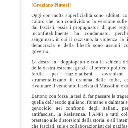
[Graziano Pintori]
Oggi con molta superficialità sono additati c
coloro che non condividono la versione sulle 
dai fascisti, ossia i propugnatori di quei regi
inconfutabilmente ha condannato, perché
sanguinari, in cui il razzismo, la violenza, la 
democrazia e della libertà sono assunti 
governo
.
La destra in “doppiopetto e con la schiena dr
della destra estrema, grazie al terreno politico
fertile per nazionalismi, sovranismi
strumentalizzano il dramma delle foibe, co
rivalutare il ventennio fascista di Mussolini e de
Battono con forza la tesi di far passare la trage
quella dell’esodo giuliano, fiumano e dalmata s
genocidio nei confronti degli italiani, pe
antifascisti, la Resistenza, l’ANPI e tutti c
prestano alle distorsioni della storia, e all’inten
che fascisti, spie e collaborazionisti dei nazifas