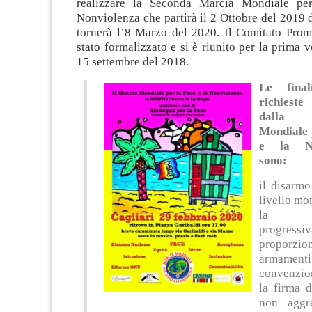
realizzare la Seconda Marcia Mondiale pe
Nonviolenza che partirà il 2 Ottobre del 2019
tornerà l’8 Marzo del 2020. Il Comitato Promo
stato formalizzato e si è riunito per la prima v
15 settembre del 2018.
Le fina
richiest
dalla
Mondiale 
e la No
sono:
il disarmo
livello mo
la ri
progre
proporzio
armamenti
convenzion
la firma di
non aggre