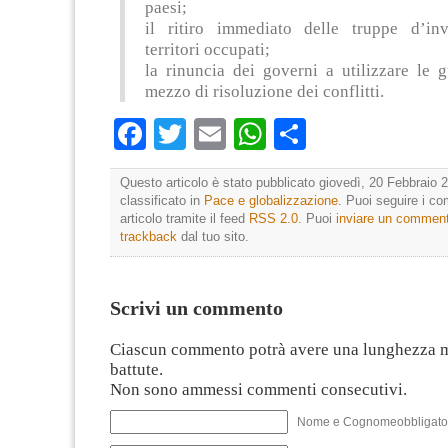
paesi;
il ritiro immediato delle truppe d’in
territori occupati;
la rinuncia dei governi a utilizzare le 
mezzo di risoluzione dei conflitti.
Facebook
Twitter
Email
WhatsApp
Condividi
Questo articolo è stato pubblicato giovedì, 20 Febbraio 2
classificato in
Pace e globalizzazione
. Puoi seguire i c
articolo tramite il feed
RSS 2.0
. Puoi
inviare un commen
trackback
dal tuo sito.
Scrivi un commento
Ciascun commento potrà avere una lunghezza 
battute.
Non sono ammessi commenti consecutivi.
Nome e Cognomeobbligato