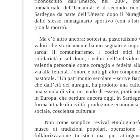
riconosciuto dall’Unesco, nel 2004, co
immateriale dell’Umanità: è il secondo rico
Sardegna da parte dell’Unesco dopo il Nurag
dallo stesso immaginario sportivo (con s’Ist
(con la morra).
Ma c’è altro ancora: sottesi al pastoralismo 
valori che storicamente hanno segnato e impre
sarda: il comunitarismo, i codici etici im
solidarietà e sul dono, i valori dell’individuo 
valentia personale come coraggio e fedeltà al
via alla felicità, l’onore e tutti gli altri compon
pastorale. ”Un patrimonio secolare – scrive Ba
che dall’età dei nuraghi, ha prodotto una cult
una scuola di vita, un modo di essere, pratic
in Europa, che perdura ancora oggi, in Sardegn
forma attuale di civiltà: produzione economica
sociale, coscienza culturale.
Non come semplice revival etnologico-fo
museo di tradizioni popolari, operazione 
folklorizzazione turistica ma, pur attinge