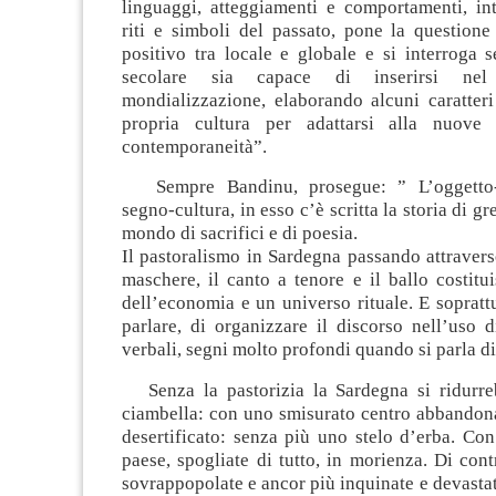
linguaggi, atteggiamenti e comportamenti, int
riti e simboli del passato, pone la questione
positivo tra locale e globale e si interroga s
secolare sia capace di inserirsi nel
mondializzazione, elaborando alcuni caratteri 
propria cultura per adattarsi alla nuove 
contemporaneità”.
Sempre Bandinu, prosegue: ” L’oggetto-n
segno-cultura, in esso c’è scritta la storia di gre
mondo di sacrifici e di poesia.
Il pastoralismo in Sardegna passando attraverso
maschere, il canto a tenore e il ballo costitu
dell’economia e un universo rituale. E soprat
parlare, di organizzare il discorso nell’uso 
verbali, segni molto profondi quando si parla di
Senza la pastorizia la Sardegna si ridurre
ciambella: con uno smisurato centro abbandona
desertificato: senza più uno stelo d’erba. Co
paese, spogliate di tutto, in morienza. Di cont
sovrappopolate e ancor più inquinate e devasta