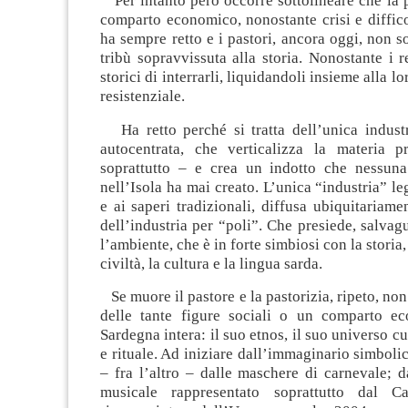
Per intanto però occorre sottolineare che la 
comparto economico, nonostante crisi e difficol
ha sempre retto e i pastori, ancora oggi, non s
tribù sopravvissuta alla storia. Nonostante i re
storici di interrarli, liquidandoli insieme alla lo
resistenziale.
Ha retto perché si tratta dell’unica indust
autocentrata, che verticalizza la materia p
soprattutto – e crea un indotto che nessuna 
nell’Isola ha mai creato. L’unica “industria” leg
e ai saperi tradizionali, diffusa ubiquitariamen
dell’industria per “poli”. Che presiede, salvag
l’ambiente, che è in forte simbiosi con la storia, 
civiltà, la cultura e la lingua sarda.
Se muore il pastore e la pastorizia, ripeto, no
delle tante figure sociali o un comparto e
Sardegna intera: il suo etnos, il suo universo cul
e rituale. Ad iniziare dall’immaginario simboli
– fra l’altro – dalle maschere di carnevale; 
musicale rappresentato soprattutto dal C