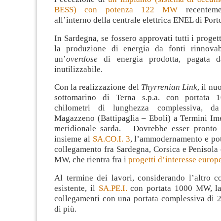
BESS) con potenza 122 MW
recenteme
all’interno della centrale elettrica ENEL di Port
In Sardegna, se fossero approvati tutti i progett
la produzione di energia da fonti rinnovab
un’
overdose
di energia prodotta, pagata d
inutilizzabile.
Con la realizzazione del
Thyrrenian Link
, il n
sottomarino di Terna s.p.a. con portata
chilometri di lunghezza complessiva, da
Magazzeno (Battipaglia – Eboli) a Termini Ime
meridionale sarda. Dovrebbe esser pronto 
insieme al
SA.CO.I. 3
, l’ammodernamento e po
collegamento fra Sardegna, Corsica e Penisola
MW, che rientra fra i
progetti d’interesse europ
Al termine dei lavori, considerando l’altro c
esistente, il
SA.PE.I.
con portata 1000 MW, la
collegamenti con una portata complessiva d
di più.