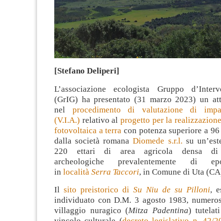
[Stefano Deliperi]
L’associazione ecologista Gruppo d’Interv
(GrIG) ha presentato (31 marzo 2023) un att
nel
procedimento di valutazione di impa
(V.I.A.)
relativo al
progetto per la realizzazione
fotovoltaica a terra
con potenza superiore a 9
dalla società romana
Diomede s.r.l.
su un’este
220 ettari di area agricola densa di 
archeologiche prevalentemente di ep
in
località
Serra Taccori
, in Comune di Uta (CA
Il
sito preistorico di
Su Niu de su Pilloni
, e
individuato con D.M. 3 agosto 1983, numero
villaggio nuragico (
Mitza Padentina
) tutela
vincolo culturale (
decreto legislativo n. 42/2