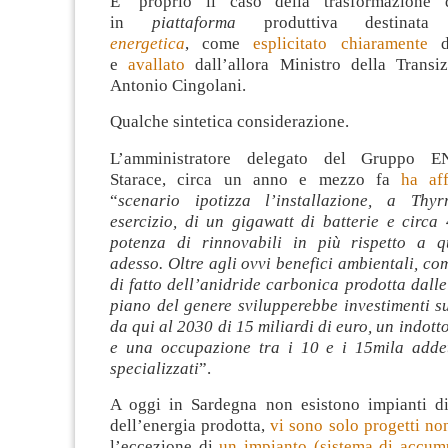
E’ proprio il caso della trasformazione 
in
piattaforma
produttiva destinat
energetica
, come
esplicitato chiaramente
da
e
avallato
dall’allora Ministro della Transi
Antonio Cingolani.
Qualche sintetica considerazione.
L’amministratore delegato del Gruppo E
Starace, circa un anno e mezzo fa
ha af
“
scenario ipotizza l’installazione, a Thyr
esercizio, di un gigawatt di batterie e circa
potenza di rinnovabili in più rispetto a 
adesso. Oltre agli ovvi benefici ambientali, c
di fatto dell’anidride carbonica prodotta dalle 
piano del genere svilupperebbe investimenti sul
da qui al 2030 di 15 miliardi di euro, un indott
e una occupazione tra i 10 e i 15mila addett
specializzati
”.
A oggi in Sardegna non esistono impianti d
dell’energia prodotta,
vi sono solo progetti no
l’eccezione di
un impianto (sistema di accumu