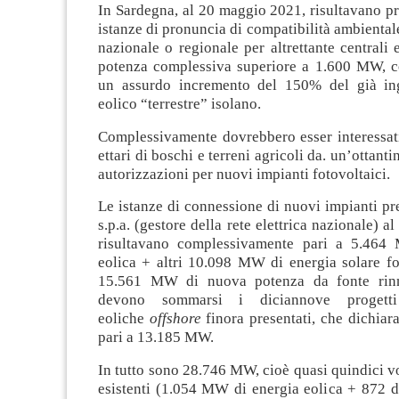
In Sardegna, al 20 maggio 2021, risultavano p
istanze di pronuncia di compatibilità ambienta
nazionale o regionale per altrettante centrali 
potenza complessiva superiore a 1.600 MW, c
un assurdo incremento del 150% del già in
eolico “terrestre” isolano.
Complessivamente dovrebbero esser interessati
ettari di boschi e terreni agricoli da. un’ottantin
autorizzazioni per nuovi impianti fotovoltaici.
Le istanze di connessione di nuovi impianti pr
s.p.a. (gestore della rete elettrica nazionale) 
risultavano complessivamente pari a 5.464
eolica + altri 10.098 MW di energia solare fo
15.561 MW di nuova potenza da fonte rinn
devono sommarsi i diciannove progetti
eoliche
offshore
finora presentati, che dichia
pari a 13.185 MW.
In tutto sono 28.746 MW, cioè quasi quindici 
esistenti (1.054 MW di energia eolica + 872 d