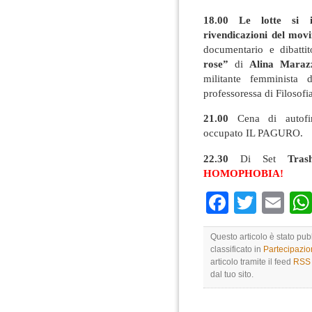
18.00 Le lotte si i
rivendicazioni del mov
documentario e dibatti
rose”
di
Alina Maraz
militante femminista
professoressa di Filosofia
21.00
Cena di autofin
occupato IL PAGURO.
22.30
Di Set
Tra
HOMOPHOBIA!
Faceboo
Twitte
Em
Questo articolo è stato pu
classificato in
Partecipazi
articolo tramite il feed
RSS 
dal tuo sito.