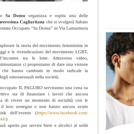
ato
Sa Domu
organizza e ospita una delle
eeresima Cagliaritana
che si svolgerà
Sabato
udentato Occupato “Sa Domu” in Via Lamarmora
splorare la storia del movimento femminista in
 oggi e le rivendicazioni del movimento LGBT,
’incontro tra le lotte. Attraverso video,
estimonianze ci proponiamo di dare una visione
i che hanno cambiato in modo radicale la
egli omossessuali nella società.
io occupato IL PAGURO serviranno una cena su
ettivo sia di finanziare i lavori che ancora
ia di vivere un momento di socialità con le
 il loro sostegno o non hanno ancora avuto
ink dell’evento (
https://www.facebook.com/
44/
)
arà aperto per servire birre e alcolici ai soliti