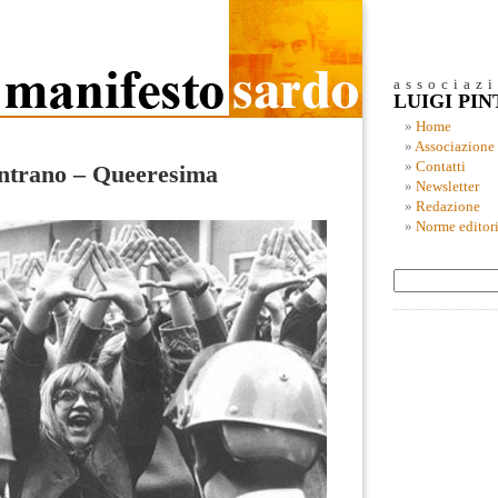
associaz
LUIGI PI
Home
Associazione
Contatti
ontrano – Queeresima
Newsletter
Redazione
Norme editori