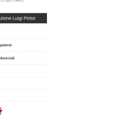
ione Luigi Pintor
pinioni
ateriali