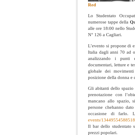
Red
Lo Studentato Occup
numerose tappe della
Qu
alle ore 18:00 nello St
N° 126 a Cagliari.
L’evento si propone di e
Italia dagli anni 70 ad
analizzando i punti d
documentari, letture e t
globale dei moviment
posizione della donna e d
Gli abitanti dello spaz
prenotazione con l’obi
mancano allo spazio, s
persone che
hanno dato
occasione di farlo. L
events/13449554588518
Il bar dello studentato s
prezzi popolari.