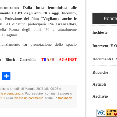
ncontrano:
Dalla lotta femminista alle
imento LGBT dagli anni 70 a oggi.
Incontro,
Fondaz
to. Proiezione del film:
“Vogliamo anche le
zi
. Al dibattito parteciperà
Pia Brancadori
,
 della Roma degli anni ’70 e attualmente
Inchieste
 a Cagliari.
anziamento su prenotazione dello spazio
Interventi E O
Documenti E M
sh Block Casteddu.
T
R
A
S
H
AGAINST
Rubriche
k
r
ail
WhatsApp
Condividi
Articoli
bblicato lunedì, 16 Maggio 2016 alle 00:05 e
one e democrazia
. Puoi seguire i commenti a questo
Archivio
2.0
. Puoi
inviare un commento
, o fare un
trackback