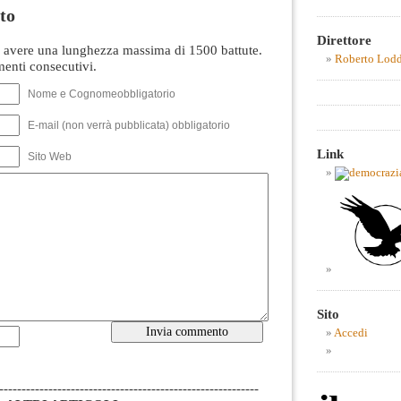
to
Direttore
avere una lunghezza massima di 1500 battute.
Roberto Lod
nti consecutivi.
Nome e Cognomeobbligatorio
E-mail (non verrà pubblicata) obbligatorio
Link
Sito Web
Sito
Accedi
----------------------------------------------------------