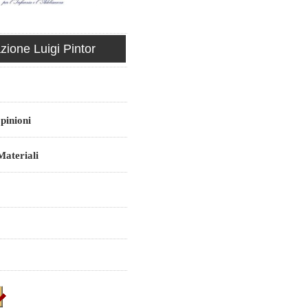
ione Luigi Pintor
pinioni
ateriali