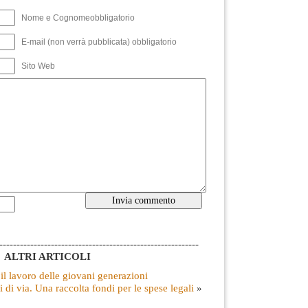
Nome e Cognomeobbligatorio
E-mail (non verrà pubblicata) obbligatorio
Sito Web
----------------------------------------------------------
ALTRI ARTICOLI
il lavoro delle giovani generazioni
i di via. Una raccolta fondi per le spese legali
»