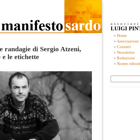
associaz
LUIGI PI
Home
Associazione
Contatti
 e randagie di Sergio Atzeni,
Newsletter
 e le etichette
Redazione
Norme editori