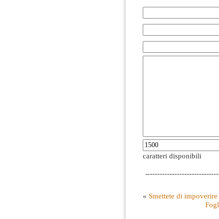
caratteri disponibili
------------------------------
«
Smettete di impoverire 
Fogl