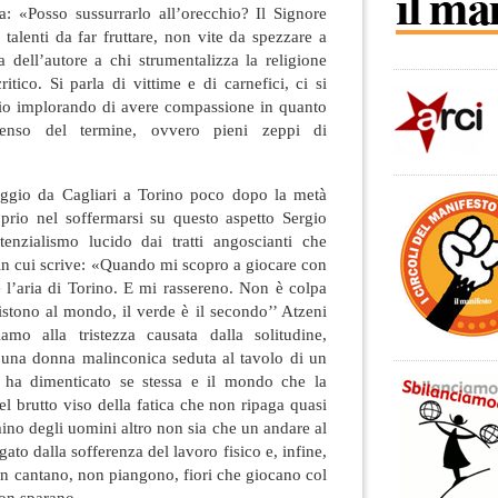
a: «Posso sussurrarlo all’orecchio? Il Signore
talenti da far fruttare, non vite da spezzare a
a dell’autore a chi strumentalizza la religione
itico. Si parla di vittime e di carnefici, ci si
Dio implorando di avere compassione in quanto
enso del termine, ovvero pieni zeppi di
aggio da Cagliari a Torino poco dopo la metà
oprio nel soffermarsi su questo aspetto Sergio
enzialismo lucido dai tratti angoscianti che
 cui scrive: «Quando mi scopro a giocare con
è l’aria di Torino. E mi rassereno. Non è colpa
istono al mondo, il verde è il secondo’’ Atzeni
amo alla tristezza causata dalla solitudine,
i una donna malinconica seduta al tavolo di un
i ha dimenticato se stessa e il mondo che la
del brutto viso della fatica che non ripaga quasi
mino degli uomini altro non sia che un andare al
gato dalla sofferenza del lavoro fisico e, infine,
 non cantano, non piangono, fiori che giocano col
non sparano.