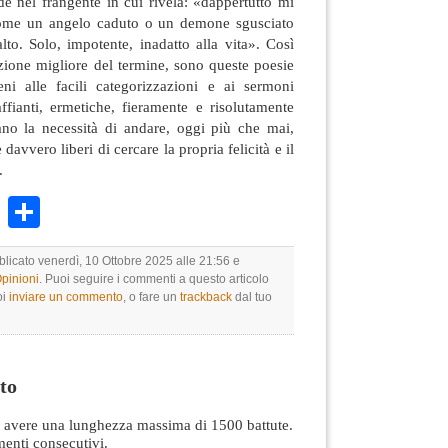
e nel frangente in cui rivela: «dappertutto mi
 come un angelo caduto o un demone sgusciato
lto. Solo, impotente, inadatto alla vita». Così
zione migliore del termine, sono queste poesie
ni alle facili categorizzazioni e ai sermoni
ffianti, ermetiche, fieramente e risolutamente
ano la necessità di andare, oggi più che mai,
davvero liberi di cercare la propria felicità e il
.
k
r
ail
WhatsApp
Condividi
blicato venerdì, 10 Ottobre 2025 alle 21:56 e
Opinioni
. Puoi seguire i commenti a questo articolo
oi
inviare un commento
, o fare un
trackback
dal tuo
to
avere una lunghezza massima di 1500 battute.
nti consecutivi.