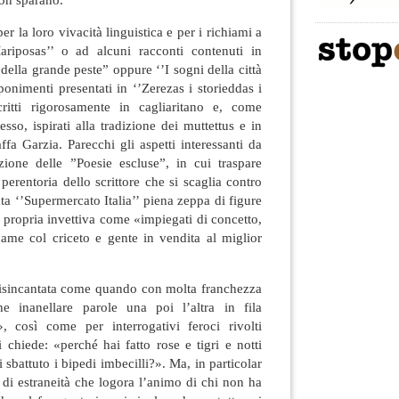
per la loro vivacità linguistica e per i richiami a
riposas’’ o ad alcuni racconti contenuti in
della grande peste” oppure ‘’I sogni della città
ponimenti presentati in ‘’Zerezas i storieddas i
ritti rigorosamente in cagliaritano e, come
esso, ispirati alla tradizione dei muttettus e in
affa Garzia. Parecchi gli aspetti interessanti da
zione delle ”Poesie escluse”, in cui traspare
perentoria dello scrittore che si scaglia contro
zata ‘’Supermercato Italia’’ piena zeppa di figure
a propria invettiva come «impiegati di concetto,
dame col criceto e gente in vendita al miglior
 disincantata come quando con molta franchezza
e inanellare parole una poi l’altra in fila
, così come per interrogativi feroci rivolti
 chiede: «perché hai fatto rose e tigri e notti
 sbattuto i bipedi imbecilli?». Ma, in particolar
 di estraneità che logora l’animo di chi non ha