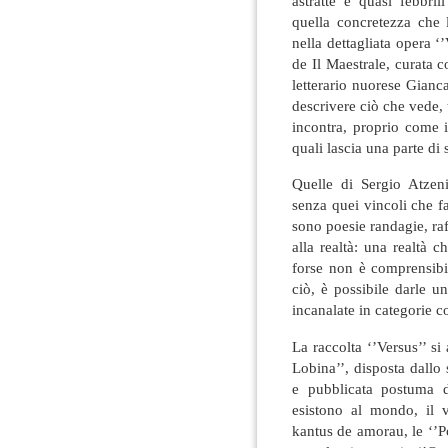
astratte e quasi febbri
quella concretezza che 
nella dettagliata opera ‘
de Il Maestrale, curata 
letterario nuorese Gianc
descrivere ciò che vede,
incontra, proprio come 
quali lascia una parte di 
Quelle di Sergio Atzen
senza quei vincoli che f
sono poesie randagie, ra
alla realtà: una realtà 
forse non è comprensib
ciò, è possibile darle u
incanalate in categorie co
La raccolta ‘’Versus’’ si 
Lobina’’, disposta dallo
e pubblicata postuma d
esistono al mondo, il v
kantus de amorau, le ‘’P