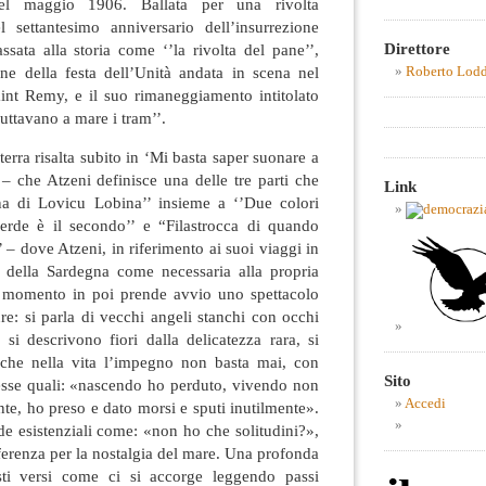
uel maggio 1906. Ballata per una rivolta
nel settantesimo anniversario dell’insurrezione
Direttore
ssata alla storia come ‘’la rivolta del pane’’,
one della festa dell’Unità andata in scena nel
Roberto Lod
aint Remy, e il suo rimaneggiamento intitolato
uttavano a mare i tram’’.
terra risalta subito in ‘Mi basta saper suonare a
– che Atzeni definisce una delle tre parti che
Link
a di Lovicu Lobina’’ insieme a ‘’Due colori
erde è il secondo’’ e “Filastrocca di quando
 – dove Atzeni, in riferimento ai suoi viaggi in
a della Sardegna come necessaria alla propria
 momento in poi prende avvio uno spettacolo
ture: si parla di vecchi angeli stanchi con occhi
 si descrivono fiori dalla delicatezza rara, si
che nella vita l’impegno non basta mai, con
Sito
esse quali: «nascendo ho perduto, vivendo non
Accedi
nte, ho preso e dato morsi e sputi inutilmente».
esistenziali come: «non ho che solitudini?»,
fferenza per la nostalgia del mare. Una profonda
esti versi come ci si accorge leggendo passi