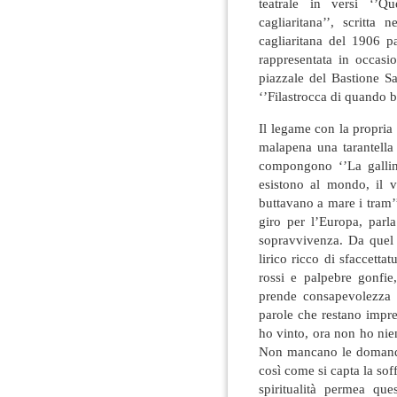
teatrale in versi ‘’Q
cagliaritana’’, scritta 
cagliaritana del 1906 pa
rappresentata in occasi
piazzale del Bastione S
‘’Filastrocca di quando b
Il legame con la propria 
malapena una tarantella 
compongono ‘’La gallin
esistono al mondo, il v
buttavano a mare i tram’’
giro per l’Europa, parl
sopravvivenza. Da quel
lirico ricco di sfaccetta
rossi e palpebre gonfie,
prende consapevolezza 
parole che restano impr
ho vinto, ora non ho nie
Non mancano le domande 
così come si capta la so
spiritualità permea qu