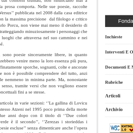
li dai contorni sfumati, non rinunciano mai a
la prosa comporta. Nelle sue poesie, raccolte
’Versus’’ pubblicata nel 2008 dalla casa editrice
con la massima precisione dal filologo e critico
Fondaz
arlo Porcu, non viene mai meno il desiderio di
 tratteggiando minuziosamente i personaggi che
Inchieste
i luoghi che attraversa nel suo cammino e nei
sé.
Interventi E O
i sono poesie sinceramente libere, in quanto
arebbero venire meno la loro essenza più pura,
Documenti E M
ffinatamente sporche, sognanti, colte e ancorate
che non è possibile comprendere del tutto, anzi
ile nemmeno in minima parte. Ma, nonostante
Rubriche
n senso, tramite versi che non vogliono essere
ncettuali fini a se stesse.
Articoli
articola in varie sezioni: ‘’La gallina di Lovicu
 stesso Atzeni nel 1995 poco prima della morte
Archivio
ue anni dopo con il titolo di ‘’Due colori
erde è il secondo’’, ‘’Zerezas i storieddas i
oesie escluse’’ senza dimenticare anche l’opera