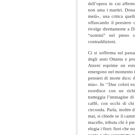
dell’opera in cui afferm
non ama i martiri. Dona 
metà», una critica quell
offuscando il pensiero cr
rivolge direttamente a 
“uomini” nel pieno s
contraddizioni.
Ci si sofferma sul pass
degli anni Ottanta e pr
Atzeni esprime un esist
emergono nel momento in
pensieri di morte dico: 
mia». In ‘’Due colori es
esordisce con un richi
tratteggia l’immagine d
caffè, con occhi di ch
circonda. Parla, inoltre 
mai, si chiede se il cam
macello, tributa chi è pie
elogia i fiori: fiori che
vento e che soprattutto 