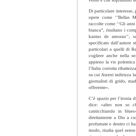
Di particolare interesse, 
opere come ‘’Bellas Ma
raccolte come ‘’Gli anni 
bianca”, risultano i com
kantus de amorau’’, sc
specificato dall’autore st
particolari a quelli di R
cogliere anche nella se
appieno la vis polemica 
l’Italia corrotta ribattez
su cui Atzeni indirizza l
giornalisti di grido, ma
offerente».
C’è spazio per l’ironia
dice: «altro non so ch
canticchiando in blues»
direttamente a Dio a cui
profumate e dentro ci hai
modo, risalta quel senso