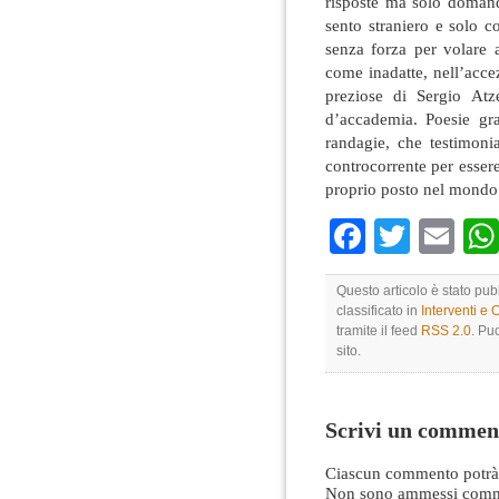
risposte ma solo domand
sento straniero e solo
senza forza per volare a
come inadatte, nell’acce
preziose di Sergio Atze
d’accademia. Poesie gra
randagie, che testimoni
controcorrente per essere 
proprio posto nel mondo
Faceboo
Twitte
Em
Questo articolo è stato pub
classificato in
Interventi e 
tramite il feed
RSS 2.0
. Pu
sito.
Scrivi un commen
Ciascun commento potrà 
Non sono ammessi comme