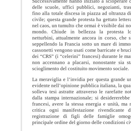
Successivamente hanno iniziato a scioperare d
delle scuole, uffici pubblici, negozianti, trasp
fino alla totale discesa in piazza ad oltranza di
civile; questa grande protesta ha gettato letter
nel caos, un tumulto che ormai è visibile dai noti
mondo. Chiude in bellezza la protesta l
netturbini, attualmente ancora in corso, che s
seppellendo la Francia sotto un mare di immon
cassonetti vengono usati come barricate e bruci
dei “CRS” (i “celerini” francesi) durante le ma
non accennano a placarsi, nonostante sia st
scioglimento del costituito movimento sociale.
La meraviglia e l’invidia per questa grande u
evidente nell’opinione pubblica italiana, la qua
solleva tesi astratte attraverso le rarefatte no
dalla stampa internazionale; si desidererebbe
francesi, avere la stessa energia e unità, ma 
critica ogni manifestazione rivendicante d
registrazione di figli delle famiglie omoge
principale ordine del giorno delle condizioni civ