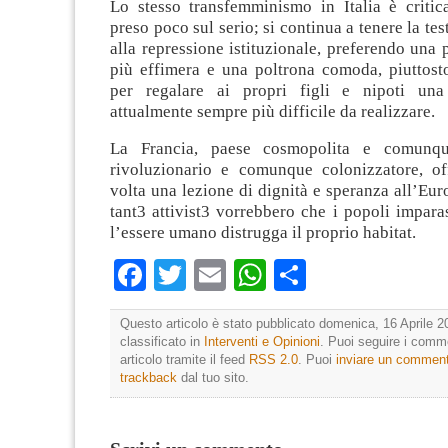
Lo stesso transfemminismo in Italia è critica
preso poco sul serio; si continua a tenere la tes
alla repressione istituzionale, preferendo una
più effimera e una poltrona comoda, piuttosto
per regalare ai propri figli e nipoti una 
attualmente sempre più difficile da realizzare.
La Francia, paese cosmopolita e comunqu
rivoluzionario e comunque colonizzatore, o
volta una lezione di dignità e speranza all’Eur
tant3 attivist3 vorrebbero che i popoli impar
l’essere umano distrugga il proprio habitat.
Facebook
Twitter
Email
WhatsApp
Condividi
Questo articolo è stato pubblicato domenica, 16 Aprile 2
classificato in
Interventi e Opinioni
. Puoi seguire i comm
articolo tramite il feed
RSS 2.0
. Puoi
inviare un commen
trackback
dal tuo sito.