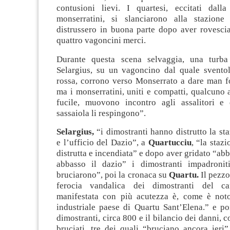
contusioni lievi. I quartesi, eccitati dalla
monserratini, si slanciarono alla stazione
distrussero in buona parte dopo aver rovescia
quattro vagoncini merci.
Durante questa scena selvaggia, una turba 
Selargius, su un vagoncino dal quale svento
rossa, corrono verso Monserrato a dare man fo
ma i monserratini, uniti e compatti, qualcuno
fucile, muovono incontro agli assalitori e
sassaiola li respingono”.
Selargius,
“i dimostranti hanno distrutto la sta
e l’ufficio del Dazio”, a
Quartucciu
, “la staz
distrutta e incendiata” e dopo aver gridato “abb
abbasso il dazio” i dimostranti impadroniti
bruciarono”, poi la cronaca su
Quartu.
Il pezzo
ferocia vandalica dei dimostranti del c
manifestata con più acutezza è, come è noto
industriale paese di Quartu Sant’Elena.” e po
dimostranti, circa 800 e il bilancio dei danni, 
bruciati, tre dei quali “bruciano ancora ieri”