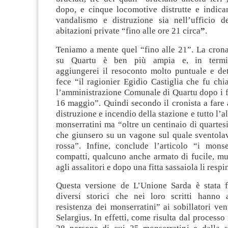
dopo, e cinque locomotive distrutte e indican
vandalismo e distruzione sia nell’ufficio d
abitazioni private “fino alle ore 21 circa
”
.
Teniamo a mente quel “fino alle 21”. La cron
su Quartu è ben più ampia e, in termini
aggiungerei il resoconto molto puntuale e det
fece “il ragionier Egidio Castiglia che fu ch
l’amministrazione Comunale di Quartu dopo i fa
16 maggio”. Quindi secondo il cronista a fare
distruzione e incendio della stazione e tutto l’a
monserratini ma “oltre un centinaio di quartesi”
che giunsero su un vagone sul quale sventola
rossa”. Infine, conclude l’articolo “i monser
compatti, qualcuno anche armato di fucile, m
agli assalitori e dopo una fitta sassaiola li resp
Questa versione de L’Unione Sarda è stata f
diversi storici che nei loro scritti hanno 
resistenza dei monserratini” ai sobillatori ve
Selargius. In effetti, come risulta dal processo