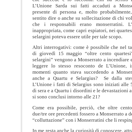
L’Unione Sarda sui fatti accaduti a Mons
presente di persona e, molto probabilmente,
sentito dire o anche su sollecitazione di chi v
che i responsabili erano monserratini. L’i
inappropriata, come capri espiatori, nei quartes
selargini poteva essere utile per tale scopo.
Altri interrogativi: come è possibile che nel 
di giovedì 15 maggio “oltre cento quartesi
selargini” vengono a Monserrato a incendiare e
leggere lo stesso resoconto de L’Unione, i
momenti quanto stava succedendo a Monser
anche a Quartu e Selargius? Se dalla ste
L’Unione i fatti di Selargius sono iniziati alle 5
di sera e a Quartu i disordini e le devastazioni
si sono conclusi intorno alle 21?
Come era possibile, perciò, che oltre cento
due/tre ore precedenti fossero a Monserrato a de
“colluttazione” con i Monserratini che li respi
In me resta anche la curiosità di conoscere, attr