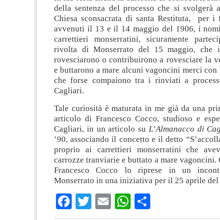
della sentenza del processo che si svolgerà a
Chiesa sconsacrata di santa Restituta, per i f
avvenuti il 13 e il 14 maggio del 1906, i nom
carrettieri monserratini, sicuramente partec
rivolta di Monserrato del 15 maggio, che i
rovesciarono o contribuirono a rovesciare la ve
e buttarono a mare alcuni vagoncini merci con l
che forse compaiono tra i rinviati a processo
Cagliari.
Tale curiosità è maturata in me già da una pri
articolo di Francesco Cocco, studioso e esper
Cagliari, in un articolo su
L’Almanacco di Cag
’90, associando il concetto e il detto “S’accol
proprio ai carrettieri monserratini che ave
carrozze tranviarie e buttato a mare vagoncini.
Francesco Cocco lo riprese in un incont
Monserrato in una iniziativa per il 25 aprile del
Facebook
Twitter
Email
WhatsApp
Condividi