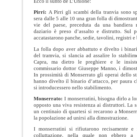
Ecco il sunto de L’Unione:
Pirri:
A Pirri gli scambi della tranvia sono s
sera dalle 5 alle 10 una gran folla di dimostran
vie del paese, preceduta da una bandiera r
daziario è preso d’assalto e distrutto. Sul p
accatastarono panche, sedie, tavolini, registri e 
La folla dopo aver abbattuto e divelto i binari
del tramvia, si slancia ad assalire lo stabilime
Capra, ma dietro le preghiere e le insist
commissario dottor Giuseppe Manno, i dimostr
In prossimità di Monserrato gli operai dello s
hanno divelto il binario d’attacco, per paura c
si introducessero nello stabilimento.
Monserrato:
I monserratini, bisogna dirlo a l
opposto una viva resistenza ai distruttori. La s
un centinaio di quartesi si recarono a Monserr
la popolazione ad unirsi alla dimostrazione.
I monserratini si rifiutarono recisamente 
colluttazione, nella quale non ebbero a 