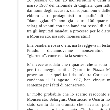
28 persone di cui 25 monserratini e dalla 
marzo 1907 del Tribunale di Cagliari, quei fatt
dai nomi degli accusati, dai soprannomi e dalle
ebbero altri protagonisti in qualità di “r
“danneggiatori”: non già “oltre 100 quarte
selargini venuti con una bandiera rossa” di cui
tra gli imputati mandati a processo per le dist
a Monserrato, ma solo monserratini!
E la bandiera rossa c’era, ma la reggeva in testa
Piludu, diciannovenne monserratino s
“giarrettu”, come recita la sentenza!
E’ invece assodato che i quartesi che si sono r
per i danneggiamenti a Quartu in Piazza Me
processati per quei fatti da un’altra Corte co
condanna il 31 agosto 1907, ben cinque m
sentenza per i fatti di Monserrato.
E’ molto probabile che lo scarno resoconto sui
Monserrato, Selargius, Quartucciu e Quartu no
stato scritto da un cronista che stava sul pos
che succede e lo racconta. Chi ha scritto 