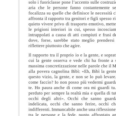
solo i fuoriclasse pone l’accento sulle costruz
aria che le persone fanno costantemente se
focalizza su quelle che definisce le necessità c
affronta il rapporto tra genitori e figli spesso ri
quieto vivere privo di trasporto emotivo, mett
le prigioni interiori in cui, spesso incosciam
intrappolati a causa di atti compiuti e frasi 
dove, forse, sarebbe stato meglio prenders
riflettere piuttosto che agire.
Il rapporto tra il proprio io e la gente, e sopra
cui la gente osserva e vede chi ha fronte a s
massima concretizzazione nelle parole che il 
alla povera cagnolina Bibì: «Eh, Bibì la gent
questo vizio, la gente, e non se lo può levare.
come faccio? Io non posso più vedermi guard
te. Ho paura anche di come ora mi guardi tu.
perduto per sempre la realtà mia e quella di tut
occhi degli altri». Occhi che sanno guard
indelicata, occhi che sanno ferire, occhi c
indifferenti. Immancabile anche una riflessione
tra le persone e la fede, punto affrontato a