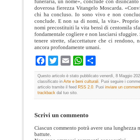
funeraria, un nome», conclude con disincanto 
doverosa fierezza Vitangelo Moscarda. «Convi
chi ha concluso. Io sono vivo e non conclu
conclude. E non sa di nomi, la vita». Proprio
nomi precostituiti la vita bensì di centomila sf
fondamentale cogliere e non lasciarsi sfuggire. 
tenere strette, sfaccettature che ci rendono, n
ancora profondamente umani.
Facebook
Twitter
Email
WhatsApp
Condividi
Questo articolo è stato pubblicato venerdì, 8 Maggio 202
classificato in
Arte e beni culturali
. Puoi seguire i comme
articolo tramite il feed
RSS 2.0
. Puoi
inviare un commen
trackback
dal tuo sito.
Scrivi un commento
Ciascun commento potrà avere una lunghezza 
battute.