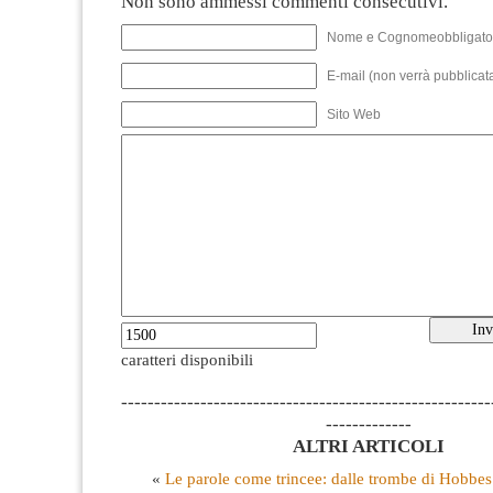
Non sono ammessi commenti consecutivi.
Nome e Cognomeobbligato
E-mail (non verrà pubblicata
Sito Web
caratteri disponibili
--------------------------------------------------------
-------------
ALTRI ARTICOLI
«
Le parole come trincee: dalle trombe di Hobbes a