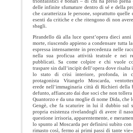
trionfalistici e bonari – di chi ha preso pien
delle infinite sfumature dentro di sé e della pr
che caratterizza le persone, soprattutto quelle 
esenti da critiche e che ritengono di non ave
sbagli.
Pirandello dà alla luce quest’opera dieci anni
morte, riuscendo appieno a condensare tutta la
espressa intensamente in precedenza nelle racc
nella sua proficua attività teatrale e nei r
pubblicati. Sa come colpire e chi vuole co
traspare sin dall’incipit dell’opera dove risalt
lo stato di crisi interiore, profonda, in 
protagonista Vitangelo Moscarda, ventotte
erede nell’immaginaria città di Richieri della
defunto, affiancato dai due soci che non tollera
Quantorzo e da una moglie di nome Dida, che 
Gengè, che fa scaturire in lui il dubbio sul s
propria esistenza rivelandogli di avere il na
questione irrisoria, apparentemente, e merament
lo spunto al Moscarda per definirsi subito con
rimasto così, fermo ai primi passi di tante vie»