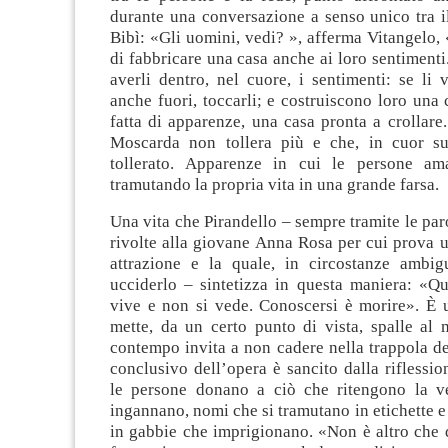
durante una conversazione a senso unico tra i
Bibì: «Gli uomini, vedi? », afferma Vitangelo
di fabbricare una casa anche ai loro sentimenti
averli dentro, nel cuore, i sentimenti: se li
anche fuori, toccarli; e costruiscono loro una
fatta di apparenze, una casa pronta a crollar
Moscarda non tollera più e che, in cuor s
tollerato. Apparenze in cui le persone ama
tramutando la propria vita in una grande farsa.
Una vita che Pirandello – sempre tramite le pa
rivolte alla giovane Anna Rosa per cui prova 
attrazione e la quale, in circostanze ambig
ucciderlo – sintetizza in questa maniera: «Q
vive e non si vede. Conoscersi è morire». È 
mette, da un certo punto di vista, spalle al
contempo invita a non cadere nella trappola del
conclusivo dell’opera è sancito dalla riflessi
le persone donano a ciò che ritengono la v
ingannano, nomi che si tramutano in etichette 
in gabbie che imprigionano. «Non è altro che 