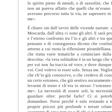
lo spirito pieno di mondi, o di sassolini; che 
non mi pareva affatto che quelli che m’erano 
avevano percorso tutta la via, ne sapessero in
me».
È chiaro sin dall’avvio delle vicende narrate: 
Moscarda, dall’altra ci sono gli altri. E sarà pr
e l’eterno confronto tra l’io e gli altri e tra que
pensano e di conseguenza dicono che costituis
attorno a cui ruota la riflessione pirandelliana
che tratta varie tematiche a cominciare dalla
descritta: «la vera solitudine è in un luogo che 
per voi non ha traccia né voce, e dove dunque 
voi. Così volevo io esser solo. Senza me. Voglio
che ch’io già conoscevo, o che credevo di con
un certo estraneo, che già sentivo oscuramente 
levarmi di torno e ch’era io stesso: l’estraneo
me». La necessità di essere soli, la necessit
guardare oltre: perché farlo? Ci si potreb
domandare. Forse perché è solo restando a t
proprie psicosi più profonde e tenute celat
accorgere di cosa non va e di chi si è verament