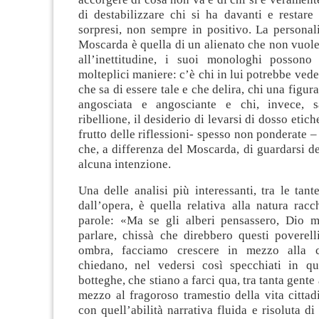
di destabilizzare chi si ha davanti e restare
sorpresi, non sempre in positivo. La personal
Moscarda è quella di un alienato che non vuole
all’inettitudine, i suoi monologhi possono 
molteplici maniere: c’è chi in lui potrebbe vede
che sa di essere tale e che delira, chi una figu
angosciata e angosciante e chi, invece, s
ribellione, il desiderio di levarsi di dosso etich
frutto delle riflessioni- spesso non ponderate – d
che, a differenza del Moscarda, di guardarsi 
alcuna intenzione.
Una delle analisi più interessanti, tra le ta
dall’opera, è quella relativa alla natura rac
parole: «Ma se gli alberi pensassero, Dio m
parlare, chissà che direbbero questi poverell
ombra, facciamo crescere in mezzo alla c
chiedano, nel vedersi così specchiati in qu
botteghe, che stiano a farci qua, tra tanta gente
mezzo al fragoroso tramestio della vita cittad
con quell’abilità narrativa fluida e risoluta d