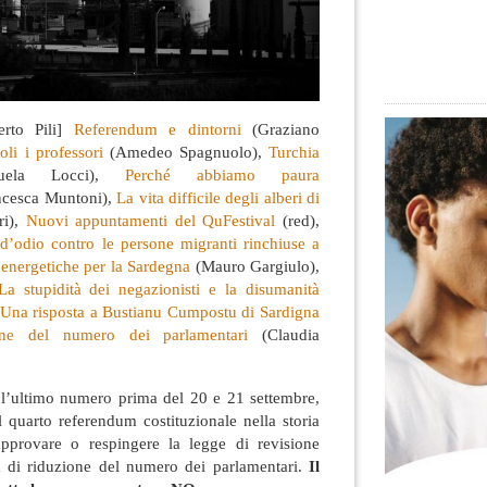
erto Pili]
Referendum e dintorni
(Graziano
li i professori
(Amedeo Spagnuolo),
Turchia
ela Locci),
Perché abbiamo paura
ncesca Muntoni),
La vita difficile degli alberi di
ri),
Nuovi appuntamenti del QuFestival
(red),
’odio contro le persone migranti rinchiuse a
 energetiche per la Sardegna
(Mauro Gargiulo),
La stupidità dei negazionisti e la disumanità
Una risposta a Bustianu Cumpostu di Sardigna
one del numero dei parlamentari
(Claudia
 l’ultimo numero prima del 20 e 21 settembre,
il quarto referendum costituzionale nella storia
approvare o respingere la legge di revisione
ia di riduzione del numero dei parlamentari.
Il