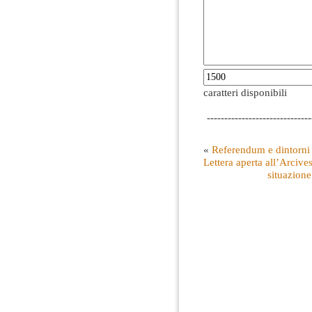
caratteri disponibili
------------------------------
«
Referendum e dintorni
Lettera aperta all’Arcive
situazione