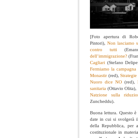
[Foto apertura di Rob
Pintori),
Non lasciamo so
contro tutti
(Emanu
dell’immigrazione?
(Fra
Cagliari
(Stefano Delipe
Fermiamo la campagna d
Monastir
(red),
Strategie
Nuoro dice NO
(red),
sanitaria
(Ottavio Olita),
Natzione sulla riduzi
Zuncheddu).
Buona lettura. Questo è
date in cui si svolgerà 
della Repubblica, per 
costituzionale in mater