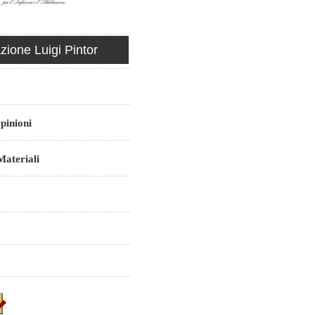
ione Luigi Pintor
pinioni
ateriali