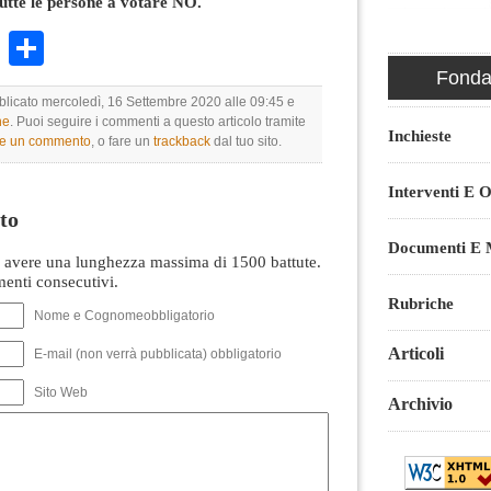
tutte le persone a votare NO.
k
r
ail
WhatsApp
Condividi
Fondaz
bblicato mercoledì, 16 Settembre 2020 alle 09:45 e
ne
. Puoi seguire i commenti a questo articolo tramite
Inchieste
re un commento
, o fare un
trackback
dal tuo sito.
Interventi E O
to
Documenti E M
avere una lunghezza massima di 1500 battute.
nti consecutivi.
Rubriche
Nome e Cognomeobbligatorio
Articoli
E-mail (non verrà pubblicata) obbligatorio
Sito Web
Archivio