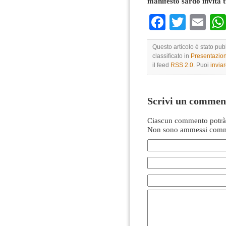
manifesto sardo invita 
Faceboo
Twitte
Em
Questo articolo è stato pu
classificato in
Presentazio
il feed
RSS 2.0
. Puoi
invia
Scrivi un commen
Ciascun commento potrà 
Non sono ammessi comme