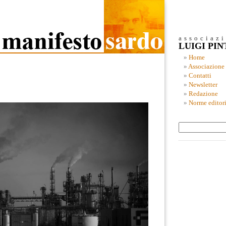
associaz
LUIGI PI
Home
Associazione
Contatti
Newsletter
Redazione
Norme editori