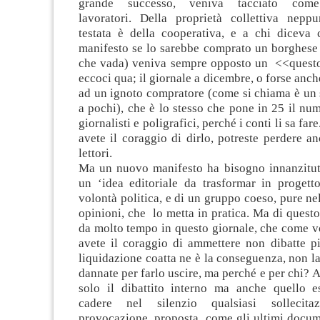
grande successo, veniva tacciato com
lavoratori. Della proprietà collettiva neppu
testata è della cooperativa, e a chi diceva c
manifesto se lo sarebbe comprato un borghese 
che vada) veniva sempre opposto un <<quest
eccoci qua; il giornale a dicembre, o forse anch
ad un ignoto compratore (come si chiama è un 
a pochi), che è lo stesso che pone in 25 il n
giornalisti e poligrafici, perché i conti li sa fa
avete il coraggio di dirlo, potreste perdere a
lettori.
Ma un nuovo manifesto ha bisogno innanzitutt
un ‘idea editoriale da trasformar in progett
volontà politica, e di un gruppo coeso, pure nel
opinioni, che lo metta in pratica. Ma di questo
da molto tempo in questo giornale, che come v
avete il coraggio di ammettere non dibatte pi
liquidazione coatta ne è la conseguenza, non la
dannate per farlo uscire, ma perché e per chi? 
solo il dibattito interno ma anche quello e
cadere nel silenzio qualsiasi sollecitaz
provocazione, proposta, come gli ultimi docum