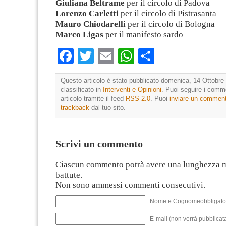
Giuliana Beltrame
per il circolo di Padova
Lorenzo Carletti
per il circolo di Pistrasanta
Mauro Chiodarelli
per il circolo di Bologna
Marco Ligas
per il manifesto sardo
Facebook
Twitter
Email
WhatsApp
Condividi
Questo articolo è stato pubblicato domenica, 14 Ottobre 
classificato in
Interventi e Opinioni
. Puoi seguire i comm
articolo tramite il feed
RSS 2.0
. Puoi
inviare un commen
trackback
dal tuo sito.
Scrivi un commento
Ciascun commento potrà avere una lunghezza 
battute.
Non sono ammessi commenti consecutivi.
Nome e Cognomeobbligato
E-mail (non verrà pubblicata