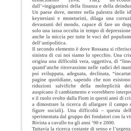
dall’«ingigantirsi della finanza e della deindus
Un paese dove, mentre nella palestra delle id
keynesiani e monetaristi, dilaga una corruz
devastanti del mondo, capace di fare un do
solo una tassa occulta in tempo di depression
anche la miccia per tutte le voci del populis
dell’antipolitica.
Il secondo elemento è dove Rossana si riferisce 
sinistra di cui noi siamo lo specchio. Una cris
origina una difficoltà vera, oggettiva, di “line
quand’anche ritrovassimo nelle radici del man
poi sviluppata, adeguata, declinata, “incarta
pagine quotidiane, sapendo che non esistono 
riduzioni salvifiche della molteplicità de
auspicano il cambiamento e vorrebbero interpre
e il ruolo svolto dalla Fiom in questi anni di cris
a dimostrare la ricerca di allargare il campo 
figure sociali). Una difficoltà – questa dell
sperimentata dal gruppo dei fondatori con la vit
Rivista a cavallo tra gli anni ’90 e 2000.
Tuttavia la ricerca costante di senso e l’urgen