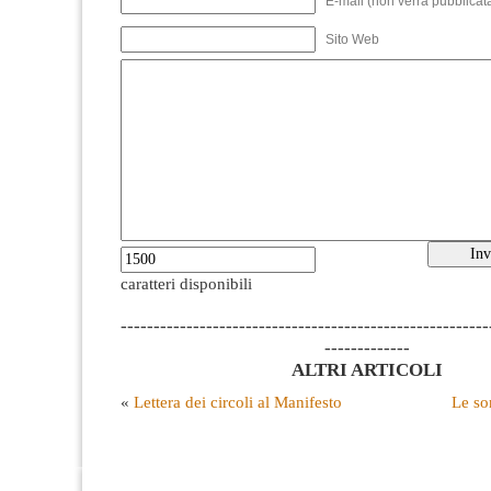
E-mail (non verrà pubblicata
Sito Web
caratteri disponibili
--------------------------------------------------------
-------------
ALTRI ARTICOLI
«
Lettera dei circoli al Manifesto
Le so