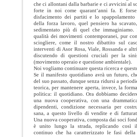
che ci allontani dalla barbarie e ci avvicini al 
forte in noi come quarant’anni fa. E forse
disfacimento dei partiti e lo spappolamento 
della forza lavoro, quel pensiero ha scavato,
sedimentato più di quel che immaginiamo. 
qualità dei movimenti contemporanei, pur con 
sciogliere, come il nostro dibattito sul cas
interventi di Asor Rosa, Viale, Rossanda e altr
discutendo di questioni cruciali per la sin
(movimento operaio e questione ambientale).
Noi vogliamo continuare questa ricerca e ques
Se il manifesto quotidiano avrà un futuro, che
del suo passato, dunque senza ridursi a periodic
teorica, per mantenere aperta, invece, la forma
politica: il quotidiano. Ora dobbiamo decide
una nuova cooperativa, con una drammatica
dipendenti, condizione necessaria per costr
sana, a questo livello di vendite e di fatturat
Una nuova cooperativa, composta dai soci fonda
è unito lungo la strada, replicando così i
continuo che ha caratterizzato le fasi della