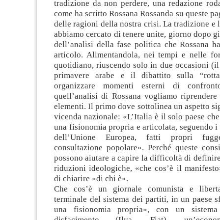
tradizione da non perdere, una redazione rod
come ha scritto Rossana Rossanda su queste pa
delle ragioni della nostra crisi. La tradizione e
abbiamo cercato di tenere unite, giorno dopo gi
dell’analisi della fase politica che Rossana h
articolo. Alimentandola, nei tempi e nelle fo
quotidiano, riuscendo solo in due occasioni (i
primavere arabe e il dibattito sulla “rott
organizzare momenti esterni di confront
quell’analisi di Rossana vogliamo riprendere 
elementi. Il primo dove sottolinea un aspetto si
vicenda nazionale: «L’Italia è il solo paese che
una fisionomia propria e articolata, seguendo i 
dell’Unione Europea, fatti propri fu
consultazione popolare». Perché queste consi
possono aiutare a capire la difficoltà di definire,
riduzioni ideologiche, «che cos’è il manifest
di chiarire «di chi è».
Che cos’è un giornale comunista e liberta
terminale del sistema dei partiti, in un paese s
una fisionomia propria», con un sistema 
disfacimento (Ilva, Fiat), un’econo