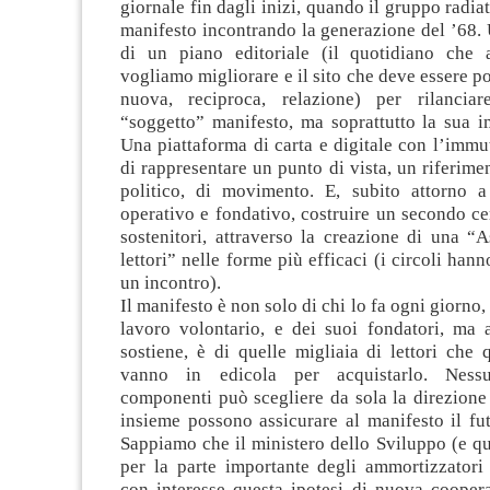
giornale fin dagli inizi, quando il gruppo radiat
manifesto incontrando la generazione del ’68.
di un piano editoriale (il quotidiano che
vogliamo migliorare e il sito che deve essere po
nuova, reciproca, relazione) per rilancia
“soggetto” manifesto, ma soprattutto la sua 
Una piattaforma di carta e digitale con l’immu
di rappresentare un punto di vista, un riferimen
politico, di movimento. E, subito attorno 
operativo e fondativo, costruire un secondo cer
sostenitori, attraverso la creazione di una “
lettori” nelle forme più efficaci (i circoli han
un incontro).
Il manifesto è non solo di chi lo fa ogni giorno,
lavoro volontario, e dei suoi fondatori, ma 
sostiene, è di quelle migliaia di lettori che
vanno in edicola per acquistarlo. Ness
componenti può scegliere da sola la direzione 
insieme possono assicurare al manifesto il fu
Sappiamo che il ministero dello Sviluppo (e q
per la parte importante degli ammortizzatori 
con interesse questa ipotesi di nuova coopera