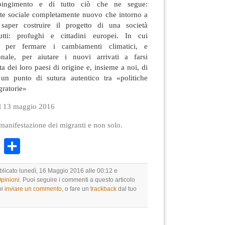
spingimento e di tutto ciò che ne segue:
nte sociale completamente nuovo che intorno a
aper costruire il progetto di una società
utti: profughi e cittadini europei. In cui
, per fermare i cambiamenti climatici, e
onale, per aiutare i nuovi arrivati a farsi
ta dei loro paesi di origine e, insieme a noi, di
 un punto di sutura autentico tra «politiche
gratorie»
l 13 maggio 2016
 manifestazione dei migranti e non solo.
k
r
ail
WhatsApp
Condividi
bblicato lunedì, 16 Maggio 2016 alle 00:12 e
Opinioni
. Puoi seguire i commenti a questo articolo
oi
inviare un commento
, o fare un
trackback
dal tuo