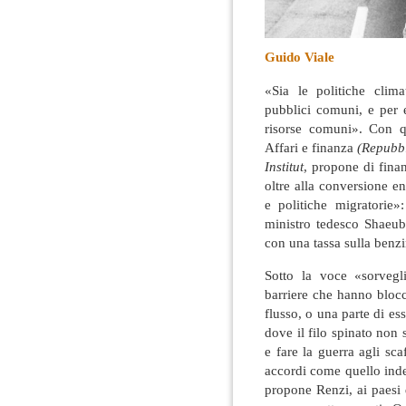
Guido Viale
«Sia le politiche clim
pubblici comuni, e per 
risorse comuni»
. Con q
Affari e finanza
(Repubb
Institut
, propone di fina
oltre alla conversione e
e politiche migratorie»
ministro tedesco Shaeubl
con una tassa sulla benzi
Sotto la voce «sorvegl
barriere che hanno blocc
flusso, o una parte di es
dove il filo spinato non 
e fare la guerra agli sca
accordi come quello inde
propone Renzi, ai paesi 