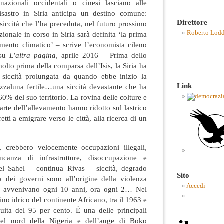
nazionali occidentali o cinesi lasciano alle
disastro in Siria anticipa un destino comune:
Direttore
 siccità che l’ha preceduta, nel futuro prossimo
Roberto Lod
zionale in corso in Siria sarà definita ‘la prima
amento climatico’ – scrive l’economista cileno
su
L’altra pagina
, aprile 2016 – Prima dello
olto prima della comparsa dell’Isis, la Siria ha
e siccità prolungata da quando ebbe inizio la
Link
ezzaluna fertile…una siccità devastante che ha
60% del suo territorio. La rovina delle colture e
arte dell’allevamento hanno ridotto sul lastrico
etti a emigrare verso le città, alla ricerca di un
ne, crebbero velocemente occupazioni illegali,
ncanza di infrastrutture, disoccupazione e
 Sahel – continua Rivas – siccità, degrado
Sito
za dei governi sono all’origine della violenza
Accedi
ma avvenivano ogni 10 anni, ora ogni 2… Nel
ino idrico del continente Africano, tra il 1963 e
uita del 95 per cento. È una delle principali
nel nord della Nigeria e dell’auge di Boko