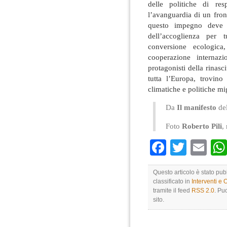
delle politiche di re
l’avanguardia di un fro
questo impegno deve s
dell’accoglienza per t
conversione ecologica
cooperazione internazi
protagonisti della rinasci
tutta l’Europa, trovino
climatiche e politiche mi
Da
Il manifesto
de
Foto
Roberto Pili
,
Faceboo
Twitte
Em
Questo articolo è stato pu
classificato in
Interventi e 
tramite il feed
RSS 2.0
. Pu
sito.