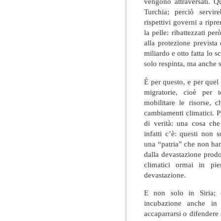
vengono attraversati. Q
Turchia; perciò servir
rispettivi governi a ripr
la pelle: ribattezzati pe
alla protezione prevista
miliardo e otto fatta lo 
solo respinta, ma anche 
È per questo, e per que
migratorie, cioè per 
mobilitare le risorse, 
cambiamenti climatici. 
di verità: una cosa ch
infatti c’è: questi non
una “patria” che non han
dalla devastazione prod
climatici ormai in pi
devastazione.
E non solo in Siria; 
incubazione anche in 
accaparrarsi o difendere