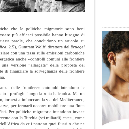
atiche che le politiche migratorie sono beni
essere più efficaci possibile hanno bisogno di
ueste parole, che concludono un articolo su
lica
, 2.5), Guntram Wolff, direttore del
Bruegel
nziare con una tassa sulle emissioni carboniche
nergetica anche «controlli comuni alle frontiere
: una versione “allargata” della proposta del
e di finanziare la sorveglianza delle frontiere
na.
ianza delle frontiere» entrambi intendono le
ato i profughi lungo la rotta balcanica. Ma un
so, tornerà a imboccare la via del Mediterraneo,
serve; per fermarli occorre mobilitare una flotta
fisti. Per politiche migratorie intendono invece
cente con la Turchia (sei miliardi) estesi, come
dell’Africa da cui partono quei flussi o che ne