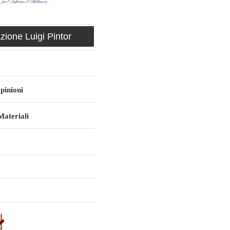
ione Luigi Pintor
pinioni
ateriali