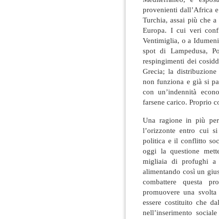
provenienti dall’Africa 
Turchia, assai più che a 
Europa. I cui veri con
Ventimiglia, o a Idumeni
spot di Lampedusa, Po
respingimenti dei cosidd
Grecia; la distribuzion
non funziona e già si p
con un’indennità econo
farsene carico. Proprio 
Una ragione in più per 
l’orizzonte entro cui s
politica e il conflitto so
oggi la questione mett
migliaia di profughi a
alimentando così un giust
combattere questa pro
promuovere una svolta p
essere costituito che da
nell’inserimento social