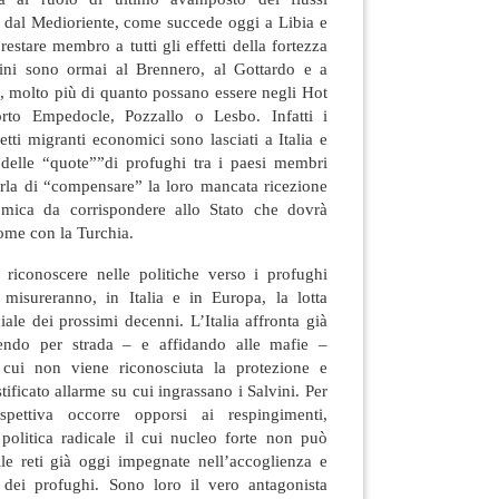
e dal Medioriente, come succede oggi a Libia e
restare membro a tutti gli effetti della fortezza
fini sono ormai al Brennero, al Gottardo e a
, molto più di quanto possano essere negli Hot
rto Empedocle, Pozzallo o Lesbo. Infatti i
etti migranti economici sono lasciati a Italia e
e delle “quote””di profughi tra i paesi membri
arla di “compensare” la loro mancata ricezione
mica da corrispondere allo Stato che dovrà
come con la Turchia.
riconoscere nelle politiche verso i profughi
i misureranno, in Italia e in Europa, la lotta
ciale dei prossimi decenni. L’Italia affronta già
endo per strada – e affidando alle mafie –
 cui non viene riconosciuta la protezione e
ificato allarme su cui ingrassano i Salvini. Per
spettiva occorre opporsi ai respingimenti,
olitica radicale il cui nucleo forte non può
lle reti già oggi impegnate nell’accoglienza e
e dei profughi. Sono loro il vero antagonista