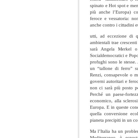
spinato e Hot spot e me
più anche l’Europa) cor
feroce e vessatoria: no
anche contro i cittadini 
utti, ad eccezione di 
ambientali trae crescent
sarà Angela Merkel o
Socialdemocratici e Popol
profughi sono le stesse.
un “tallone di ferro” s
Renzi, consapevole o me
governi autoritari e fero
non ci sarà più posto pe
Perché un paese-fortez
economico, alla sclerosi
Europa. E in queste con
quella conversione ecol
pianeta precipiti in un c
Ma l’Italia ha un probl
Mediterraneo, è espos