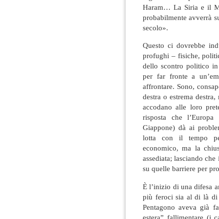
Haram… La Siria e il M
probabilmente avverrà s
secolo».
Questo ci dovrebbe indu
profughi – fisiche, polit
dello scontro politico 
per far fronte a un’e
affrontare. Sono, consa
destra o estrema destra
accodano alle loro pret
risposta che l’Europa 
Giappone) dà ai proble
lotta con il tempo p
economico, ma la chius
assediata; lasciando che 
su quelle barriere per pr
È l’inizio di una difesa
più feroci sia al di là d
Pentagono aveva già fat
estera” fallimentare (i