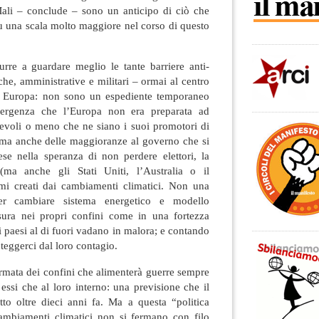
ali – conclude – sono un anticipo di ciò che
u una scala molto maggiore nel corso di questo
rre a guardare meglio le tante barriere anti-
iche, amministrative e militari – ormai al centro
in Europa: non sono un espediente temporaneo
mergenza che l’Europa non era preparata ad
pevoli o meno che ne siano i suoi promotori di
, ma anche delle maggioranze al governo che si
ese nella speranza di non perdere elettori, la
(ma anche gli Stati Uniti, l’Australia o il
mi creati dai cambiamenti climatici. Non una
er cambiare sistema energetico e modello
ura nei propri confini come in una fortezza
i paesi al di fuori vadano in malora; e contando
oteggerci dal loro contagio.
 armata dei confini che alimenterà guerre sempre
i essi che al loro interno: una previsione che il
to oltre dieci anni fa. Ma a questa “politica
 cambiamenti climatici non si fermano con filo