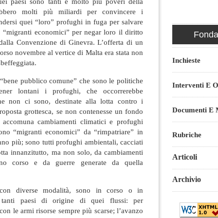
uei paesi sono tanti e molto più poveri della
ebbero molti più miliardi per convincere i
endersi quei “loro” profughi in fuga per salvare
rò “migranti economici” per negar loro il diritto
Fondaz
 dalla Convenzione di Ginevra. L’offerta di un
scorso novembre al vertice di Malta era stata non
Inchieste
sbeffeggiata.
l “bene pubblico comune” che sono le politiche
Interventi E O
tener lontani i profughi, che occorrerebbe
che non ci sono, destinate alla lotta contro i
Documenti E M
Proposta grottesca, se non contenesse un fondo
e accomuna cambiamenti climatici e profughi
 sono “migranti economici” da “rimpatriare” in
Rubriche
no più; sono tutti profughi ambientali, cacciati
otta innanzitutto, ma non solo, da cambiamenti
Articoli
eno corso e da guerre generate da quella
Archivio
con diverse modalità, sono in corso o in
tanti paesi di origine di quei flussi: per
 con le armi risorse sempre più scarse; l’avanzo