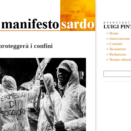
associaz
LUIGI PI
Home
Associazione
Contatti
roteggerà i confini
Newsletter
Redazione
Norme editori