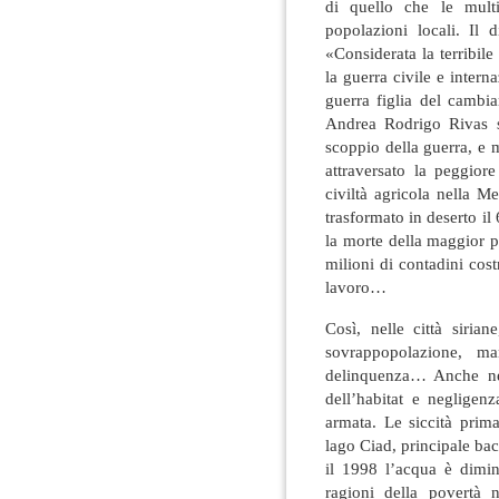
di quello che le multi
popolazioni locali. Il 
«Considerata la terribile
la guerra civile e interna
guerra figlia del cambi
Andrea Rodrigo Rivas 
scoppio della guerra, e m
attraversato la peggior
civiltà agricola nella M
trasformato in deserto il 
la morte della maggior p
milioni di contadini costr
lavoro…
Così, nelle città siria
sovrappopolazione, ma
delinquenza… Anche nel
dell’habitat e negligen
armata. Le siccità pri
lago Ciad, principale bac
il 1998 l’acqua è dimin
ragioni della povertà 