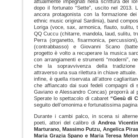
attualmente impegnati nella scrittura del lo
dopo il fortunato “Sette”, uscito nel 2013.
ancora protagonista con la formazione de
ethnic music original Sardinia), band comp
Loriga (voce, sax, armonica, flauto, sulitu, 
QQ Cuccu (chitarre, mandola, laud, sulitu, t
Perra (organetto, fisarmonica, percussioni
(contrabbasso) e Giovanni Scano (batter
progetto è volto a recuperare la musica sarda
con arrangiamenti e strumenti “moderni”, ne
che la sopravvivenza della tradizion
attraverso una sua rilettura in chiave attuale
infine, è quella riservata all’attore cagliarita
che affiancato dai suoi fedeli compagni di
Gaviano e Alessandro Concas) proporrà al p
Sperate lo spettacolo di cabaret
“Gesù di C
seguito dell’omonima e fortunatissima pagin
Durante i cambi palco, in scena si alterner
poeti, attori del calibro di
Andrea Vicentin
Marturano, Massimo Putzu, Angelica Piras
Maria Grazia Spano e Maria Teresa Melon