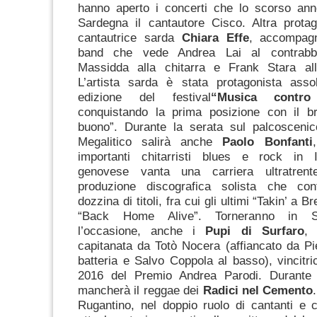
hanno aperto i concerti che lo scorso ann
Sardegna il cantautore Cisco. Altra protag
cantautrice sarda
Chiara Effe
, accompagn
band che vede Andrea Lai al contrabb
Massidda alla chitarra e Frank Stara all
L’artista sarda è stata protagonista assol
edizione del festival
“Musica contro
conquistando la prima posizione con il 
buono”. Durante la serata sul palcoscenic
Megalitico salirà anche
Paolo Bonfanti
importanti chitarristi blues e rock in Ita
genovese vanta una carriera ultratren
produzione discografica solista che co
dozzina di titoli, fra cui gli ultimi “Takin’ a B
“Back Home Alive”. Torneranno in S
l’occasione, anche i
Pupi di Surfaro
, 
capitanata da Totò Nocera (affiancato da Pi
batteria e Salvo Coppola al basso), vincitric
2016 del Premio Andrea Parodi. Durante 
mancherà il reggae dei
Radici nel Cemento
Rugantino, nel doppio ruolo di cantanti e ch