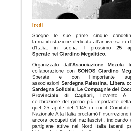
[red]
Spegne le sue prime cinque candel
la manifestazione dedicata all’anniversario d
d’Italia, in scena il prossimo
25 ap
Sperate
nel
Giardino Megalitico
.
Organizzato dall’
Associazione Mezcla In
collaborazione con
SONOS Giardino Meg
Sperate e con l’importante sup
associazioni
Sardegna Palestina, Libera co
Sardegna Solidale, Le Compagnie del Coc
Provinciale di Cagliari
, l’evento è d
celebrazione del giorno più importante della 
quel 25 aprile del 1945 in cui il Comitato
Nazionale Alta Italia proclamò l’insurrezione in 
ancora occupati dai nazifascisti, indicando a
partigiane attive nel Nord Italia facenti 