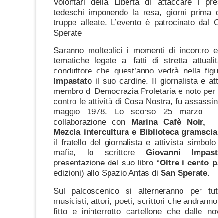
Volontari della Libertà di attaccare i pre
tedeschi imponendo la resa, giorni prima de
truppe alleate. L’evento è patrocinato dal
Sperate
Saranno molteplici i momenti di incontro e
tematiche legate ai fatti di stretta attuali
conduttore che quest’anno vedrà nella fig
Impastato
il suo cardine. Il giornalista e att
membro di Democrazia Proletaria e noto per
contro le attività di Cosa Nostra, fu assassina
maggio 1978. Lo scorso 25 marzo
collaborazione con
Marina Cafè Noir, A
Mezcla intercultura e Biblioteca gramscia
il fratello del giornalista e attivista simbolo 
mafia, lo scrittore
Giovanni
Impas
presentazione del suo libro “
Oltre i cento p
edizioni) allo Spazio Antas di
San Sperate.
Sul palcoscenico si alterneranno per tut
musicisti, attori, poeti, scrittori che andran
fitto e ininterrotto cartellone che dalle n