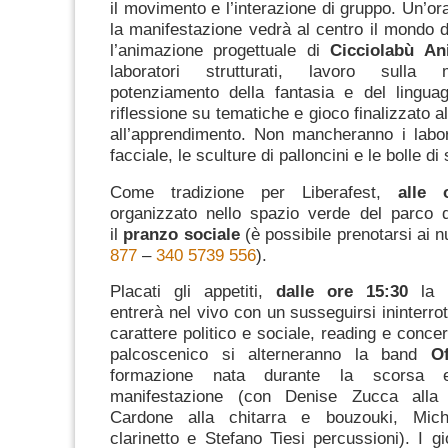
il movimento e l’interazione di gruppo. Un’or
la manifestazione vedrà al centro il mondo 
l’animazione progettuale di
Cicciolabù An
laboratori strutturati, lavoro sulla m
potenziamento della fantasia e del linguagg
riflessione su tematiche e gioco finalizzato a
all’apprendimento. Non mancheranno i labor
facciale, le sculture di palloncini e le bolle d
Come tradizione per Liberafest,
alle 
organizzato nello spazio verde del parco 
il
pranzo sociale
(è possibile prenotarsi ai 
877
–
340 5739 556
).
Placati gli appetiti,
dalle ore 15:30
la m
entrerà nel vivo con un susseguirsi ininterrotto
carattere politico e sociale, reading e concer
palcoscenico si alterneranno la band
Of
formazione nata durante la scorsa ed
manifestazione (con Denise Zucca alla
Cardone alla chitarra e bouzouki, Mic
clarinetto e Stefano Tiesi percussioni). I gi