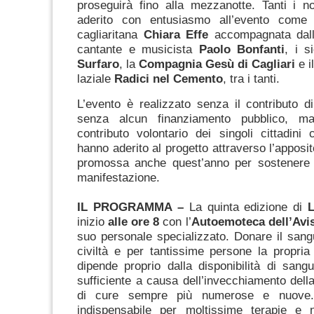
proseguirà fino alla mezzanotte. Tanti i 
aderito con entusiasmo all’evento come 
cagliaritana
Chiara Effe
accompagnata dall
cantante e musicista
Paolo Bonfanti
, i s
Surfaro
, la
Compagnia Gesù di Cagliari
e i
laziale
Radici nel Cemento
, tra i tanti.
L’evento è realizzato senza il contributo di p
senza alcun finanziamento pubblico, m
contributo volontario dei singoli cittadini
hanno aderito al progetto attraverso l’apposi
promossa anche quest’anno per sostenere 
manifestazione.
IL PROGRAMMA –
La quinta edizione di
L
inizio
alle ore 8
con l’
Autoemoteca dell’Avi
suo personale specializzato. Donare il sang
civiltà e per tantissime persone la propri
dipende proprio dalla disponibilità di sang
sufficiente a causa dell’invecchiamento dell
di cure sempre più numerose e nuove.
indispensabile per moltissime terapie e 