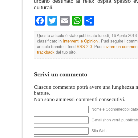
urbano destinato al relax ospita spesso eve
culturali.
Facebook
Twitter
Email
WhatsApp
Condividi
Questo articolo è stato pubblicato lunedì, 16 Aprile 2018 
classificato in
Interventi e Opinioni
. Puoi seguire i comm
articolo tramite il feed
RSS 2.0
. Puoi
inviare un commen
trackback
dal tuo sito.
Scrivi un commento
Ciascun commento potrà avere una lunghezza 
battute.
Non sono ammessi commenti consecutivi.
Nome e Cognomeobbligato
E-mail (non verrà pubblicata
Sito Web