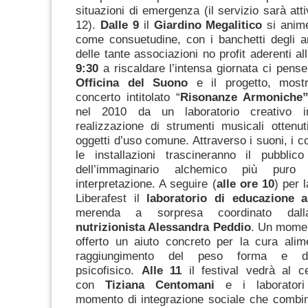
situazioni di emergenza (il servizio sarà atti
12).
Dalle 9
il
Giardino Megalitico
si anime
come consuetudine, con i banchetti degli art
delle tante associazioni no profit aderenti all
9:30
a riscaldare l’intensa giornata ci pense
Officina del Suono
e il progetto, mostr
concerto intitolato “
Risonanze Armoniche
nel 2010 da un laboratorio creativo ind
realizzazione di strumenti musicali ottenuti
oggetti d’uso comune. Attraverso i suoni, i co
le installazioni trascineranno il pubblic
dell’immaginario alchemico più puro
interpretazione. A seguire (
alle ore 10
) per 
Liberafest il
laboratorio di educazione 
merenda a sorpresa coordinato da
nutrizionista Alessandra Peddio
. Un momen
offerto un aiuto concreto per la cura alim
raggiungimento del peso forma e d
psicofisico.
Alle 11
il festival vedrà al c
con
Tiziana Centomani
e i laboratori
momento di integrazione sociale che combin