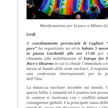
Manifestazione per la pace a Milano (L
[red]
Il
coordinamento provinciale di Cagliari 
pace”
ha organizzato un sit-in
Sabato 5 nove
in piazza Garibaldi alle ore 17.00
per ri
chiamata alla mobilitazione di
Europe for P
Pace e Disarmo
in cui si chiede l’immediato ces
messa al bando delle armi nucleari, il negozia
una conferenza internazionale per la p
dall’Onu.
La minaccia nucleare incombe sul mondo. O
questa follia. L’umanità ed il pianeta non posso
le contese si risolvano con i conflitti armat
conseguenze globali: è la principale causa delle
mondiali, ancor più disastrose in Africa e Ori