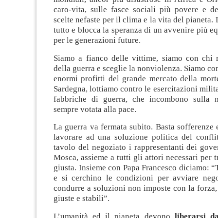
caro-vita, sulle fasce sociali più povere e d
scelte nefaste per il clima e la vita del pianeta.
tutto e blocca la speranza di un avvenire più eq
per le generazioni future.
Siamo a fianco delle vittime, siamo con chi r
della guerra e sceglie la nonviolenza. Siamo con
enormi profitti del grande mercato della mort
Sardegna, lottiamo contro le esercitazioni militar
fabbriche di guerra, che incombono sulla n
sempre votata alla pace.
La guerra va fermata subito. Basta sofferenze e
lavorare ad una soluzione politica del confli
tavolo del negoziato i rappresentanti dei gove
Mosca, assieme a tutti gli attori necessari per 
giusta. Insieme con Papa Francesco diciamo: “
e si cerchino le condizioni per avviare nego
condurre a soluzioni non imposte con la forza
giuste e stabili”.
L’umanità ed il pianeta devono
liberarsi d