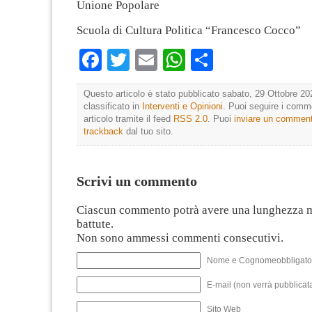
Unione Popolare
Scuola di Cultura Politica “Francesco Cocco”
Facebook
Twitter
Email
WhatsApp
Condividi
Questo articolo è stato pubblicato sabato, 29 Ottobre 20
classificato in
Interventi e Opinioni
. Puoi seguire i comm
articolo tramite il feed
RSS 2.0
. Puoi
inviare un commen
trackback
dal tuo sito.
Scrivi un commento
Ciascun commento potrà avere una lunghezza 
battute.
Non sono ammessi commenti consecutivi.
Nome e Cognomeobbligato
E-mail (non verrà pubblicata
Sito Web