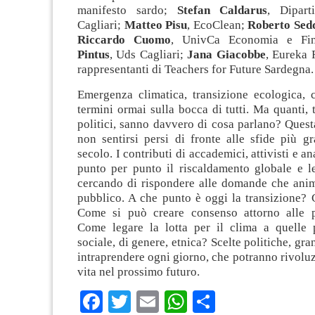
manifesto sardo;
Stefan Caldarus
, Dipar
Cagliari;
Matteo Pisu
, EcoClean;
Roberto Sed
Riccardo Cuomo
, UnivCa Economia e Fi
Pintus
, Uds Cagliari;
Jana Giacobbe
, Eureka 
rappresentanti di Teachers for Future Sardegna.
Emergenza climatica, transizione ecologica, c
termini ormai sulla bocca di tutti. Ma quanti, t
politici, sanno davvero di cosa parlano? Quest
non sentirsi persi di fronte alle sfide più g
secolo. I contributi di accademici, attivisti e an
punto per punto il riscaldamento globale e le
cercando di rispondere alle domande che anima
pubblico. A che punto è oggi la transizione? 
Come si può creare consenso attorno alle p
Come legare la lotta per il clima a quelle p
sociale, di genere, etnica? Scelte politiche, gra
intraprendere ogni giorno, che potranno rivoluz
vita nel prossimo futuro.
Facebook
Twitter
Email
WhatsApp
Condividi