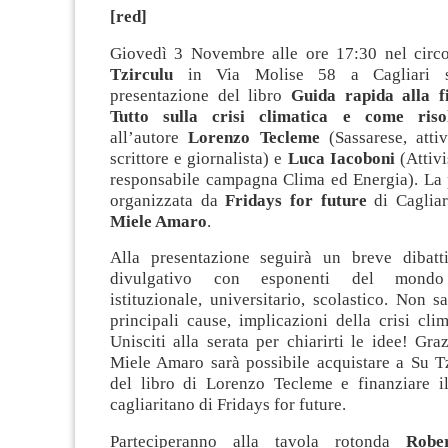
[red]
Giovedì 3 Novembre alle ore 17:30 nel circo
Tzirculu
in Via Molise 58 a Cagliari s
presentazione del libro
Guida rapida alla f
Tutto sulla crisi climatica e come ris
all’autore
Lorenzo Tecleme
(Sassarese, attiv
scrittore e giornalista) e
Luca Iacoboni
(Attivi
responsabile campagna Clima ed Energia). La 
organizzata da
Fridays for future
di
Cagliar
Miele Amaro
.
Alla presentazione seguirà un breve dibatti
divulgativo con esponenti del mondo g
istituzionale, universitario, scolastico. Non s
principali cause, implicazioni della crisi cli
Unisciti alla serata per chiarirti le idee! Graz
Miele Amaro sarà possibile acquistare a Su Tz
del libro di Lorenzo Tecleme e finanziare i
cagliaritano di Fridays for future.
Parteciperanno alla tavola rotonda
Robe