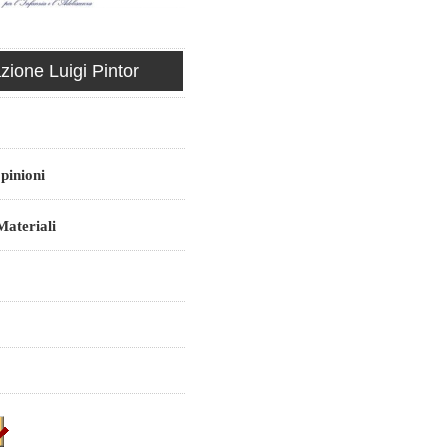
ione Luigi Pintor
pinioni
ateriali