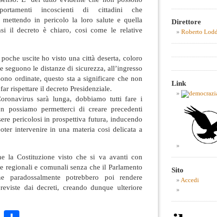
portamenti incoscienti di cittadini che
e mettendo in pericolo la loro salute e quella
Direttore
asi il decreto è chiaro, cosi come le relative
Roberto Lod
poche uscite ho visto una città deserta, coloro
re seguono le distanze di sicurezza, all’ingresso
 sono ordinate, questo sta a significare che non
Link
far rispettare il decreto Presidenziale.
Coronavirus sarà lunga, dobbiamo tutti fare i
non possiamo permetterci di creare precedenti
ere pericolosi in prospettiva futura, inducendo
ter intervenire in una materia cosi delicata a
e la Costituzione visto che si va avanti con
e regionali e comunali senza che il Parlamento
Sito
che paradossalmente potrebbero poi rendere
Accedi
previste dai decreti, creando dunque ulteriore