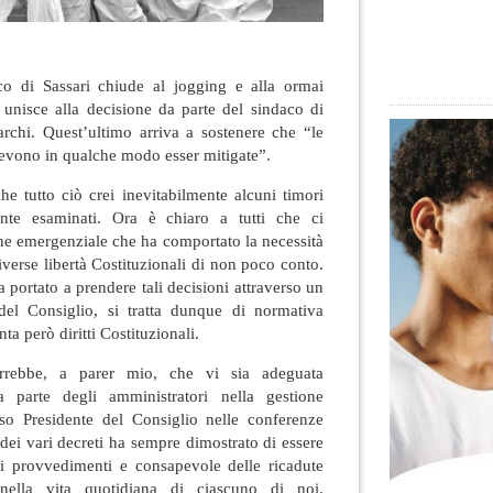
co di Sassari chiude al jogging e alla ormai
 unisce alla decisione da parte del sindaco di
archi. Quest’ultimo arriva a sostenere che “le
 devono in qualche modo esser mitigate”
.
e tutto ciò crei inevitabilmente alcuni timori
te esaminati. Ora è chiaro a tutti che ci
ne emergenziale che ha comportato la necessità
iverse libertà Costituzionali di non poco conto.
a portato a prendere tali decisioni attraverso un
del Consiglio, si tratta dunque di normativa
a però diritti Costituzionali.
rrebbe, a parer mio, che vi sia adeguata
da parte degli amministratori nella gestione
so Presidente del Consiglio nelle conferenze
dei vari decreti ha sempre dimostrato di essere
ei provvedimenti e consapevole delle ricadute
ella vita quotidiana di ciascuno di noi.