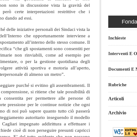
non sono in discussione vista la gravità del
erò certe interpretazioni restrittive che i
no dando ad essi.
Fondaz
é delle iniziative personali dei Sindaci vista la
 dell’Interno che opportunamente interviene a
Inchieste
 spostamento all’interno dello stesso comune. Il
cifica “che gli spostamenti sono consentiti per
Interventi E O
imarie non rinviabili, come ad esempio per
imentare, o per la gestione quotidiana degli
olgere attività sportiva e motoria all’aperto,
Documenti E M
nterpersonale di almeno un metro”.
Rubriche
seggiare purché si evitino gli assembramenti. Il
 comprensione, si ritiene che tale possibilità di
 consentita per permettere alle persone di
Articoli
forte pressione per le continue notizie che ogni
no di noi può sapere quanto tutto ciò passerà
Archivio
teggiamento autoritario inseguendo il modello
 Cagliari impegnato addirittura a effettuare i
richiede cioè di non perseguire presunti capricci
senso. E’ del tutto evidente che non possono