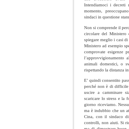
Intendiamoci i decreti 
momento, preoccupano p
sindaci in questione stan
Non si comprende il perch
circolare del Ministero
spiegare meglio i casi di
Ministero ad esempio spe
comprovate esigenze pr
l’approvvigionamento al
animali domestici, o sv
rispettando la distanza i
E’ quindi consentito pas
perché non è di difficile
uscire a camminare sia
scaricare lo stress e la 
giorno riceviamo. Nessu
ma è indubbio che un at
Cina, con il sindaco di
controlli, non aiuti. Si 
ma di dimostrare buon 