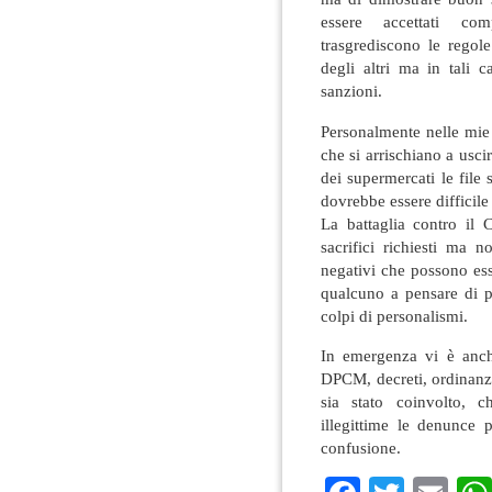
essere accettati com
trasgrediscono le regol
degli altri ma in tali c
sanzioni.
Personalmente nelle mie 
che si arrischiano a usci
dei supermercati le file
dovrebbe essere difficile 
La battaglia contro il 
sacrifici richiesti ma 
negativi che possono ess
qualcuno a pensare di po
colpi di personalismi.
In emergenza vi è anch
DPCM, decreti, ordinanz
sia stato coinvolto, 
illegittime le denunce 
confusione.