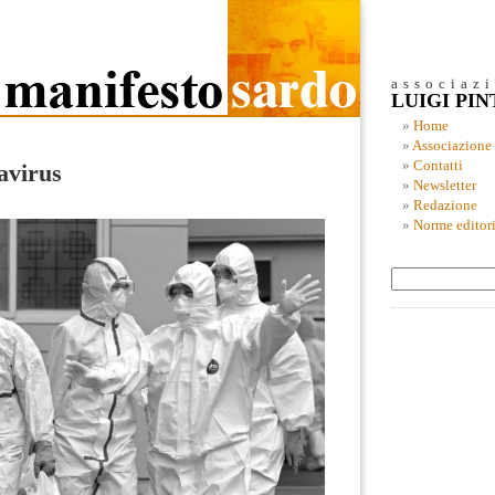
associaz
LUIGI PI
Home
Associazione
Contatti
avirus
Newsletter
Redazione
Norme editori