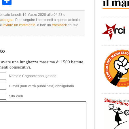
k
r
ail
WhatsApp
Condividi
blicato lunedì, 16 Marzo 2020 alle 04:23 e
 Sardegna
. Puoi seguire i commenti a questo articolo
oi
inviare un commento
, o fare un
trackback
dal tuo
to
avere una lunghezza massima di 1500 battute.
nti consecutivi.
Nome e Cognomeobbligatorio
E-mail (non verrà pubblicata) obbligatorio
Sito Web