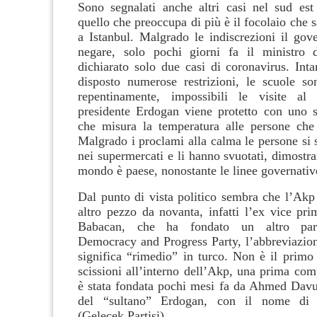
Sono segnalati anche altri casi nel sud es
quello che preoccupa di più è il focolaio che 
a Istanbul. Malgrado le indiscrezioni il gov
negare, solo pochi giorni fa il ministro d
dichiarato solo due casi di coronavirus. Int
disposto numerose restrizioni, le scuole so
repentinamente, impossibili le visite al 
presidente Erdogan viene protetto con uno 
che misura la temperatura alle persone che
Malgrado i proclami alla calma le persone si 
nei supermercati e li hanno svuotati, dimostra
mondo è paese, nonostante le linee governativ
Dal punto di vista politico sembra che l’Akp
altro pezzo da novanta, infatti l’ex vice pri
Babacan, che ha fondato un altro part
Democracy and Progress Party, l’abbreviazi
significa “rimedio” in turco.
Non è il primo 
scissioni all’interno dell’Akp, una prima com
è stata fondata pochi mesi fa da Ahmed Dav
del “sultano” Erdogan, con il nome di P
(Gelecek Partisi).