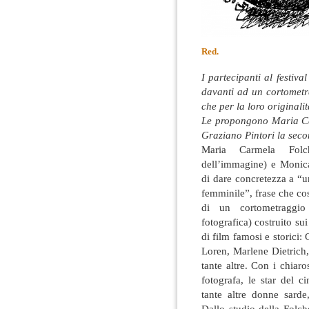
Red.
I partecipanti al festiva
davanti ad un cortometra
che per la loro original
Le propongono Maria Ca
Graziano Pintori la sec
Maria Carmela Folche
dell’immagine) e Monic
di dare concretezza a “un
femminile”, frase che cost
di un cortometraggio
fotografica) costruito sui 
di film famosi e storici
Loren, Marlene Dietrich
tante altre. Con i chiaros
fotografa, le star del c
tante altre donne sarde,
Dallo studio della Folch