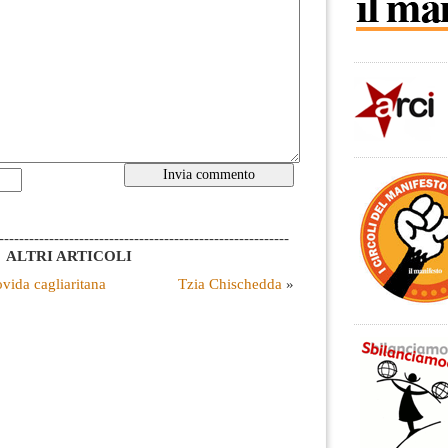
----------------------------------------------------------
ALTRI ARTICOLI
vida cagliaritana
Tzia Chischedda
»