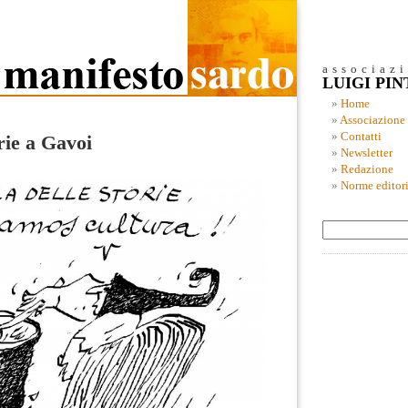
associaz
LUIGI PI
Home
Associazione
Contatti
orie a Gavoi
Newsletter
Redazione
Norme editori