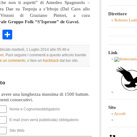
 che non ti aspetti” di Amedeo Spagnuolo –
stra Dae su Trepoju a s’Irboju (Dal Caos allo
Direttore
 Visioni di Graziano Pintori, a cura
Roberto Lod
rale Gruppo Folk “S’Isprone” de Gavoi.
k
r
ail
WhatsApp
Condividi
blicato martedì, 1 Luglio 2014 alle 05:48 e
Link
ni
. Puoi seguire i commenti a questo articolo tramite
re un commento
, o fare un
trackback
dal tuo sito.
to
avere una lunghezza massima di 1500 battute.
nti consecutivi.
Sito
Nome e Cognomeobbligatorio
Accedi
E-mail (non verrà pubblicata) obbligatorio
Sito Web