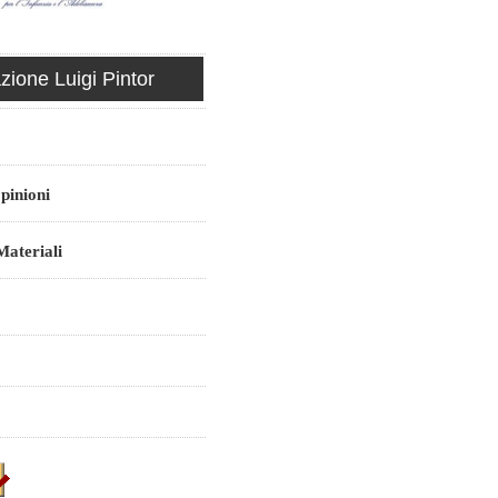
ione Luigi Pintor
pinioni
ateriali