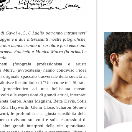
l di Gavoi 4, 5, 6 Luglio potranno intrattenersi
ggio e a due interessanti mostre fotografiche,
ità non mancheranno di suscitare forti emozioni.
rmela Folchetti e Monica Murru (la prima) e
onda
.
tti (fotografa professionista e artista
a Murru (avvocatessa) hanno condiviso l’idea
 originale spaccato trasversale della società al
ituisce il sottotitolo di “Una come te”. Si tratta
 (propedeutico ad una bellissima mostra
volti e le espressioni di grandi attrici, interpreti
: Greta Garbo, Anna Magnani, Bette Davis, Sofia
, Rita Hayworth, Glenn Close, Scharon Stone e
curi, le profondità e la giusta sensibilità della
inema rivivono sui volti e sulle espressioni di
 altre grandi interpreti della vita quotidiana.
etti escono donne belle e conturbanti, libere e