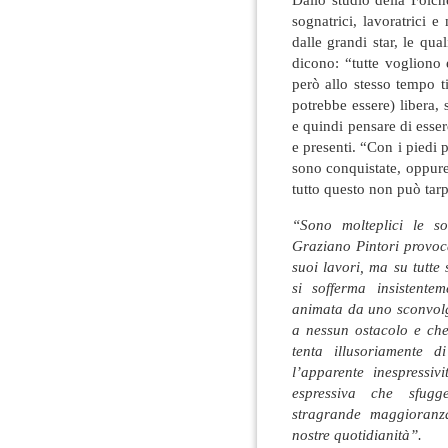
sognatrici, lavoratrici
dalle grandi star, le qu
dicono: “tutte vogliono 
però allo stesso tempo ti
potrebbe essere) libera,
e quindi pensare di esse
e presenti. “Con i piedi p
sono conquistate, oppure 
tutto questo non può tarpa
“Sono molteplici le sol
Graziano Pintori provoca
suoi lavori, ma su tutt
si sofferma insistente
animata da uno sconvolg
a nessun ostacolo e che
tenta illusoriamente d
l’apparente inespressiv
espressiva che sfugge
stragrande maggioranza
nostre quotidianità”.