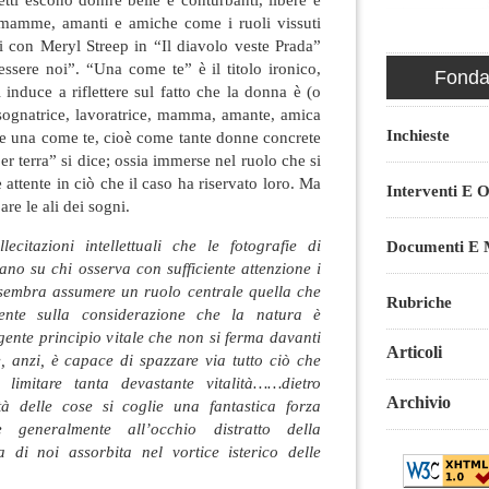
 e mamme, amanti e amiche come i ruoli vissuti
ali con Meryl Streep in “Il diavolo veste Prada”
essere noi”. “Una come te” è il titolo ironico,
Fondaz
 induce a riflettere sul fatto che la donna è (o
 sognatrice, lavoratrice, mamma, amante, amica
Inchieste
re una come te, cioè come tante donne concrete
er terra” si dice; ossia immerse nel ruolo che si
attente in ciò che il caso ha riservato loro. Ma
Interventi E O
re le ali dei sogni.
lecitazioni intellettuali che le fotografie di
Documenti E M
no su chi osserva con sufficiente attenzione i
e sembra assumere un ruolo centrale quella che
Rubriche
mente sulla considerazione che la natura è
ente principio vitale che non si ferma davanti
Articoli
, anzi, è capace di spazzare via tutto ciò che
i limitare tanta devastante vitalità……dietro
Archivio
ità delle cose si coglie una fantastica forza
 generalmente all’occhio distratto della
 di noi assorbita nel vortice isterico delle