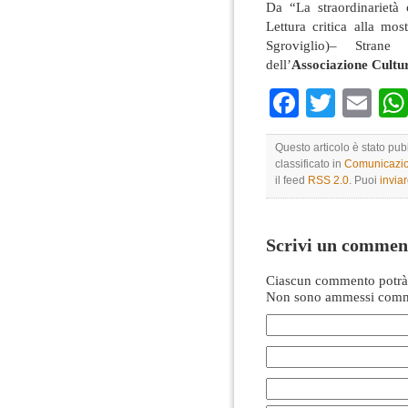
Da “La straordinarietà
Lettura critica alla mo
Sgroviglio)– Strane
dell’
Associazione Cultu
Faceboo
Twitte
Em
Questo articolo è stato pub
classificato in
Comunicazio
il feed
RSS 2.0
. Puoi
invia
Scrivi un commen
Ciascun commento potrà 
Non sono ammessi comme