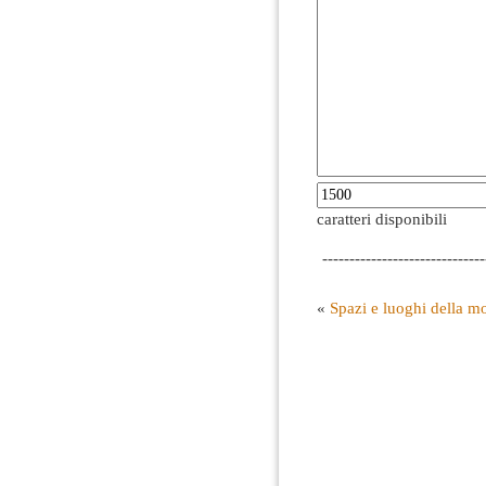
caratteri disponibili
------------------------------
«
Spazi e luoghi della mo