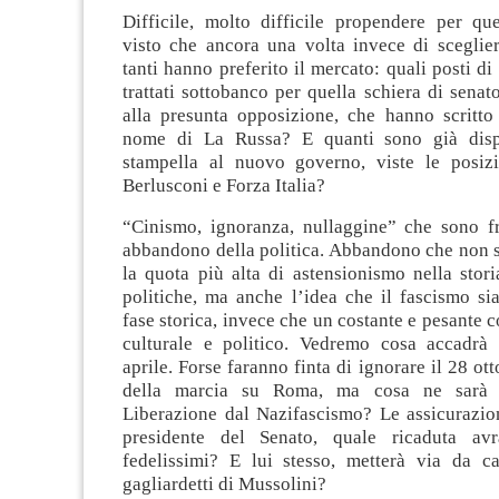
Difficile, molto difficile propendere per que
visto che ancora una volta invece di sceglier
tanti hanno preferito il mercato: quali posti d
trattati sottobanco per quella schiera di senato
alla presunta opposizione, che hanno scritto 
nome di La Russa? E quanti sono già disp
stampella al nuovo governo, viste le posiz
Berlusconi e Forza Italia?
“Cinismo, ignoranza, nullaggine” che sono fr
abbandono della politica. Abbandono che non s
la quota più alta di astensionismo nella stori
politiche, ma anche l’idea che il fascismo si
fase storica, invece che un costante e pesante
culturale e politico. Vedremo cosa accadrà
aprile. Forse faranno finta di ignorare il 28 ot
della marcia su Roma, ma cosa ne sarà d
Liberazione dal Nazifascismo? Le assicurazion
presidente del Senato, quale ricaduta av
fedelissimi? E lui stesso, metterà via da c
gagliardetti di Mussolini?