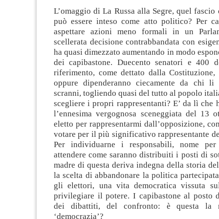
L’omaggio di La Russa alla Segre, quel fascio 
può essere inteso come atto politico? Per ca
aspettare azioni meno formali in un Parl
scellerata decisione contrabbandata con esige
ha quasi dimezzato aumentando in modo esponen
dei capibastone. Duecento senatori e 400 d
riferimento, come dettato dalla Costituzione, a
oppure dipenderanno ciecamente da chi li 
scranni, togliendo quasi del tutto al popolo itali
scegliere i propri rappresentanti? E’ da lì che 
l’ennesima vergognosa sceneggiata del 13 ot
eletto per rappresentarmi dall’opposizione, com
votare per il più significativo rappresentante d
Per individuarne i responsabili, nome per
attendere come saranno distribuiti i posti di so
madre di questa deriva indegna della storia de
la scelta di abbandonare la politica partecipata
gli elettori, una vita democratica vissuta sul
privilegiare il potere. I capibastone al posto 
dei dibattiti, del confronto: è questa la
‘democrazia’?