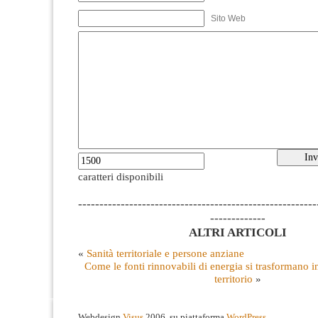
Sito Web
caratteri disponibili
--------------------------------------------------------
-------------
ALTRI ARTICOLI
«
Sanità territoriale e persone anziane
Come le fonti rinnovabili di energia si trasformano i
territorio
»
Webdesign
Visus
2006, su piattaforma
WordPress