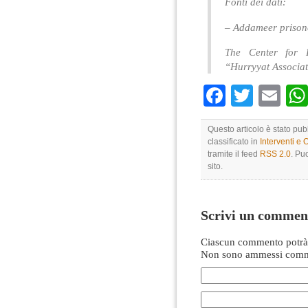
Fonti dei dati:
– Addameer prisone
The Center for D
“Hurryyat Associa
Faceboo
Twitte
Em
Questo articolo è stato pu
classificato in
Interventi e 
tramite il feed
RSS 2.0
. Pu
sito.
Scrivi un commen
Ciascun commento potrà 
Non sono ammessi comme