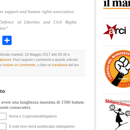
r support and human rights association
efence of Liberties and Civil Rights
tion”
k
r
ail
WhatsApp
Condividi
bblicato martedì, 16 Maggio 2017 alle 00:30 e
Opinioni
. Puoi seguire i commenti a questo articolo
oi
inviare un commento
, o fare un
trackback
dal tuo
to
avere una lunghezza massima di 1500 battute.
nti consecutivi.
Nome e Cognomeobbligatorio
E-mail (non verrà pubblicata) obbligatorio