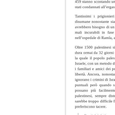
459 stanno scontando una
stati condannati all’ergas
Tantissimi i prigionie
disumane nonostante sia
avrebbero bisogno di un 
mali incurabili in fase
nell’ospedale di Ramla, 
Oltre 1500 palestinesi 
dura ormai da 32 giorni 
la quale il popolo pales
Israele, con un metodo d
i familiari e amici dei p
libertà. Ancora, nonosta
ignorano i crimini di Isra
puntuali però quando si
possano più facilmente
palestinesi, sempre dis
sarebbe troppo difficile 
preferiscono tacere.