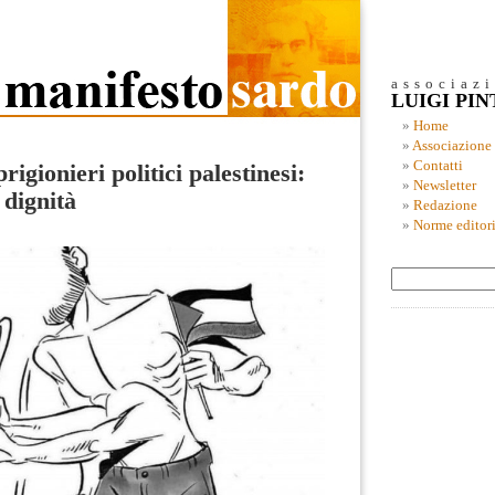
associaz
LUIGI PI
Home
Associazione
Contatti
rigionieri politici palestinesi:
Newsletter
 dignità
Redazione
Norme editori