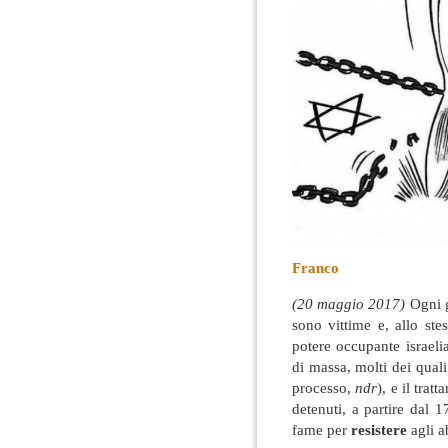
Franco
(20 maggio 2017)
Ogni g
sono vittime e, allo ste
potere occupante israelia
di massa, molti dei qual
processo,
ndr
), e il tra
detenuti, a partire dal 
fame per
resistere
agli a