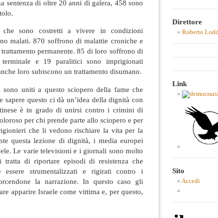
 sentenza di oltre 20 anni di galera, 458 sono
tolo.
Direttore
ri che sono costretti a vivere in condizioni
Roberto Lod
no malati. 870 soffrono di malattie croniche e
trattamento permanente. 85 di loro soffrono di
 terminale e 19 paralitici sono imprigionati
anche loro subiscono un trattamento disumano.
Link
si sono uniti a questo sciopero della fame che
e sapere questo ci dà un’idea della dignità con
tinese è in grado di unirsi contro i crimini di
oloroso per chi prende parte allo sciopero e per
rigionieri che li vedono rischiare la vita per la
nte questa lezione di dignità, i media europei
ele. Le varie televisioni e i giornali sono molto
 tratta di riportare episodi di resistenza che
Sito
 essere strumentalizzati e rigirati contro i
torcendone la narrazione. In questo caso gli
Accedi
fare apparire Israele come vittima e, per questo,