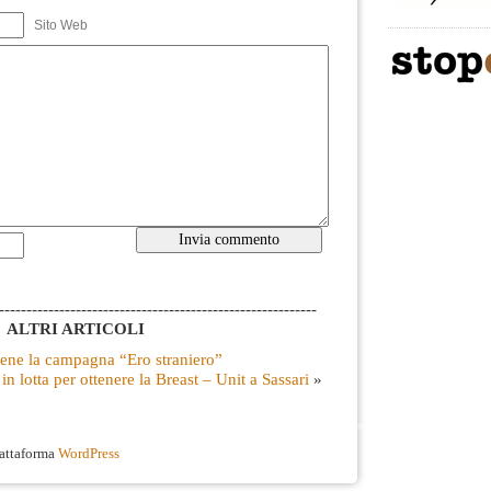
Sito Web
----------------------------------------------------------
ALTRI ARTICOLI
tiene la campagna “Ero straniero”
n lotta per ottenere la Breast – Unit a Sassari
»
iattaforma
WordPress