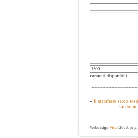
caratteri disponibili
------------------------------
«
Il manifesto sardo sos
Le donne i
Webdesign
Visus
2006, su p