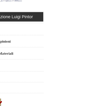
ione Luigi Pintor
pinioni
ateriali