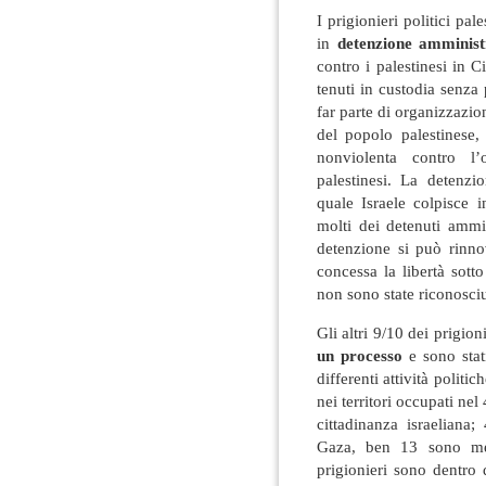
I prigionieri politici pa
in
detenzione amminist
contro i palestinesi in Ci
tenuti in custodia senza
far parte di organizzazio
del popolo palestinese,
nonviolenta contro l’o
palestinesi. La detenzi
quale Israele colpisce in
molti dei detenuti ammi
detenzione si può rinno
concessa la libertà sot
non sono state riconosciu
Gli altri 9/10 dei prigion
un processo
e sono stat
differenti attività politic
nei territori occupati nel
cittadinanza israelian
Gaza, ben 13 sono mem
prigionieri sono dentro 