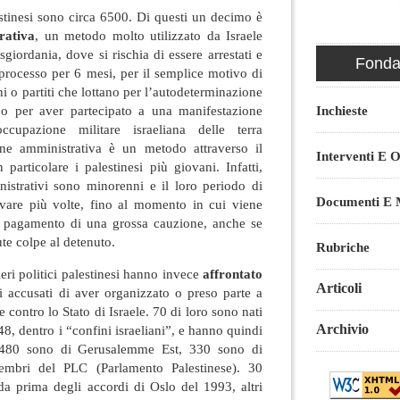
lestinesi sono circa 6500. Di questi un decimo è
rativa
, un metodo molto utilizzato da Israele
sgiordania, dove si rischia di essere arrestati e
Fondaz
 processo per 6 mesi, per il semplice motivo di
ni o partiti che lottano per l’autodeterminazione
 o per aver partecipato a una manifestazione
Inchieste
ccupazione militare israeliana delle terra
one amministrativa è un metodo attraverso il
Interventi E O
 particolare i palestinesi più giovani. Infatti,
nistrativi sono minorenni e il loro periodo di
Documenti E M
vare più volte, fino al momento in cui viene
to pagamento di una grossa cauzione, anche se
te colpe al detenuto.
Rubriche
ieri politici palestinesi hanno invece
affrontato
Articoli
i accusati di aver organizzato o preso parte a
he contro lo Stato di Israele. 70 di loro sono nati
Archivio
 48, dentro i “confini israeliani”, e hanno quindi
a; 480 sono di Gerusalemme Est, 330 sono di
bri del PLC (Parlamento Palestinese). 30
da prima degli accordi di Oslo del 1993, altri