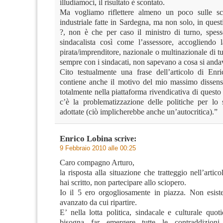
illudiamoci, il risultato è scontato.
Ma vogliamo riflettere almeno un poco sulle sce
industriale fatte in Sardegna, ma non solo, in quest
?, non è che per caso il ministro di turno, spes
sindacalista così come l’assessore, accogliendo 
pirata/imprenditore, nazionale o multinazionale di t
sempre con i sindacati, non sapevano a cosa si anda
Cito testualmente una frase dell’articolo di En
contiene anche il motivo del mio massimo dissen
totalmente nella piattaforma rivendicativa di quest
c’è la problematizzazione delle politiche per lo 
adottate (ciò implicherebbe anche un’autocritica).”
Enrico Lobina
scrive:
9 Febbraio 2010 alle 00:25
Caro compagno Arturo,
la risposta alla situazione che tratteggio nell’arti
hai scritto, non partecipare allo sciopero.
Io il 5 ero orgogliosamente in piazza. Non esist
avanzato da cui ripartire.
E’ nella lotta politica, sindacale e culturale quot
bisogna far emergere tutte le contraddizion