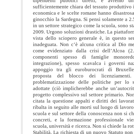
dipendenti pubblici diretti, e avremo u
sufficientemente chiara del tessuto produttivo i
economica e le scelte romane hanno disastros
ginocchio la Sardegna. Si pensi solamente a 2.
in un settore strategico come la scuola, sono sta
2009. Urgono soluzioni drastiche. La piattafor
vista dello sciopero generale è, in questo se
inadeguata. Non c’è alcuna critica al Dio me
come evidenziato dalla crisi dell’Alcoa (2.
componenti spesso di famiglie monoredd
integrazione), spesso scavalca i governi na
appoggio tra gli euroburocrati di Bruxell
proposta del blocco dei licenziament
problematizzazione delle politiche per lo 
adottate (ciò implicherebbe anche un’autocri
progetto complessivo sul settore primario. No
citata la questione appalti e diritti dei lavora
ribalta in seguito alle morti sul luogo di lavor
scuola e sul settore della conoscenza non si 
concreti, e la formazione professionale vi
scuola, università e ricerca. Non si chiede la rot
Stabilità. La richiesta di un nuovo Statuto non