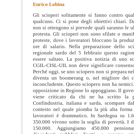
Enrico Lobina
Gli scioperi solitamente si fanno contro qua
qualcuno. Ci si pone degli obiettivi chiari. D
non si ottengono si prevede quali saranno le ul
protesta. Gli scioperi non sono sfilate o mani
proteste,
dove i
lavoratori bloccano la produ
ore di salario. Nella preparazione dello sc
regionale sardo del 5 febbraio questo ragi
essere saltato. La positiva notizia di uno sc
CGIL-CISL-UIL non deve significare consenso
Perché oggi, se uno sciopero non si prepara ne
diventa un boomerang o, nel migliore dei ca
inconcludente. Questo sciopero non ha nemici
opposizione in Regione lo appoggiano. Il gove
viene criticato da chi ne ha scritto la p
Confindustria, italiana e sarda, scompare da
contesto nel quale piomba la più alta forma 
lavoratori è drammatico. In Sardegna su 1.6
350.000 vivono sotto la soglia di povertà. I 
150.000. Aggiungiamo 450.000 pension