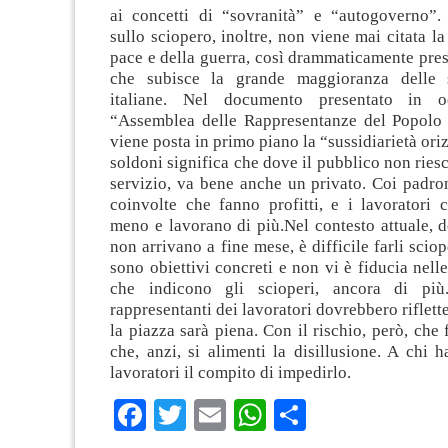
ai concetti di “sovranità” e “autogoverno”
sullo sciopero, inoltre, non viene mai citata la
pace e della guerra, così drammaticamente pres
che subisce la grande maggioranza delle se
italiane. Nel documento presentato in o
“Assemblea delle Rappresentanze del Popolo S
viene posta in primo piano la “sussidiarietà ori
soldoni significa che dove il pubblico non riesc
servizio, va bene anche un privato. Coi padro
coinvolte che fanno profitti, e i lavoratori
meno e lavorano di più.Nel contesto attuale, d
non arrivano a fine mese, è difficile farli scio
sono obiettivi concreti e non vi è fiducia nell
che indicono gli scioperi, ancora di pi
rappresentanti dei lavoratori dovrebbero riflette
la piazza sarà piena. Con il rischio, però, che f
che, anzi, si alimenti la disillusione. A chi ha
lavoratori il compito di impedirlo.
Facebook
Twitter
Email
WhatsApp
Condividi