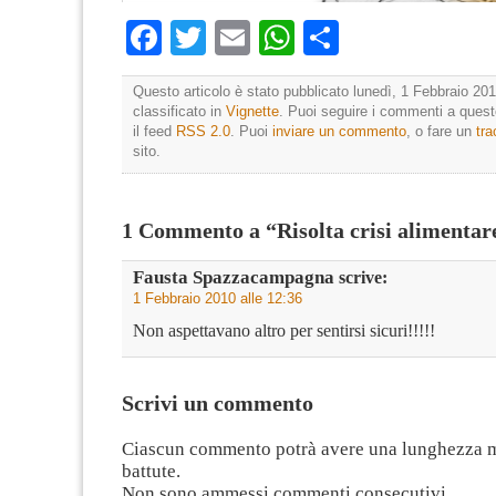
Facebook
Twitter
Email
WhatsApp
Condividi
Questo articolo è stato pubblicato lunedì, 1 Febbraio 201
classificato in
Vignette
. Puoi seguire i commenti a questo
il feed
RSS 2.0
. Puoi
inviare un commento
, o fare un
tr
sito.
1 Commento a “Risolta crisi alimentar
Fausta Spazzacampagna
scrive:
1 Febbraio 2010 alle 12:36
Non aspettavano altro per sentirsi sicuri!!!!!
Scrivi un commento
Ciascun commento potrà avere una lunghezza 
battute.
Non sono ammessi commenti consecutivi.