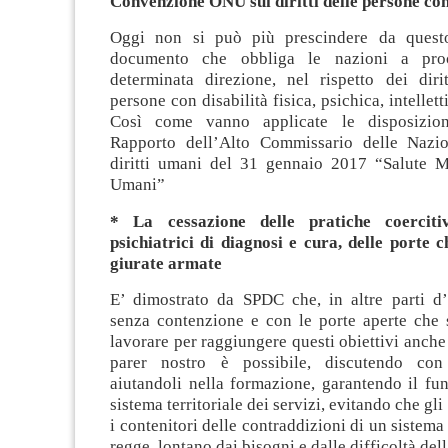
Convenzione ONU sui diritti delle persone con
Oggi non si può più prescindere da quest
documento che obbliga le nazioni a pro
determinata direzione, nel rispetto dei diri
persone con disabilità fisica, psichica, intellett
Così come vanno applicate le disposizioni
Rapporto dell’Alto Commissario delle Nazio
diritti umani del 31 gennaio 2017 “Salute Me
Umani”
* La cessazione delle pratiche coerciti
psichiatrici di diagnosi e cura, delle porte 
giurate armate
E’ dimostrato da SPDC che, in altre parti d’I
senza contenzione e con le porte aperte che 
lavorare per raggiungere questi obiettivi anche
parer nostro è possibile, discutendo con 
aiutandoli nella formazione, garantendo il fu
sistema territoriale dei servizi, evitando che g
i contenitori delle contraddizioni di un sistema
regge, lontano dai bisogni e dalle difficoltà de