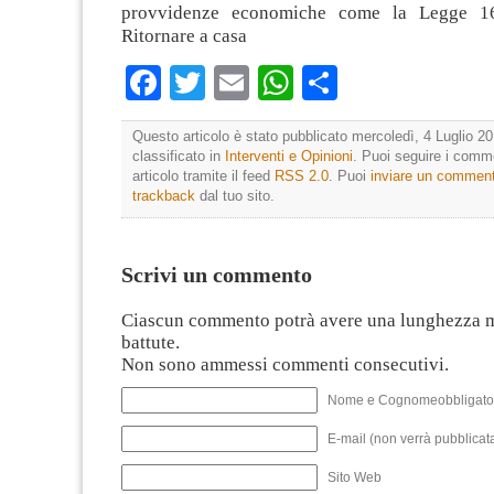
provvidenze economiche come la Legge 1
Ritornare a casa
Facebook
Twitter
Email
WhatsApp
Condividi
Questo articolo è stato pubblicato mercoledì, 4 Luglio 20
classificato in
Interventi e Opinioni
. Puoi seguire i comm
articolo tramite il feed
RSS 2.0
. Puoi
inviare un commen
trackback
dal tuo sito.
Scrivi un commento
Ciascun commento potrà avere una lunghezza 
battute.
Non sono ammessi commenti consecutivi.
Nome e Cognomeobbligato
E-mail (non verrà pubblicata
Sito Web