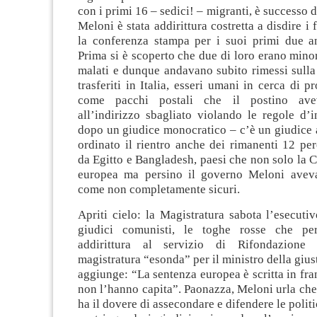
con i primi 16 – sedici! – migranti, è successo d
Meloni è stata addirittura costretta a disdire i
la conferenza stampa per i suoi primi due a
Prima si è scoperto che due di loro erano minor
malati e dunque andavano subito rimessi sulla
trasferiti in Italia, esseri umani in cerca di pr
come pacchi postali che il postino ave
all’indirizzo sbagliato violando le regole d’
dopo un giudice monocratico – c’è un giudice
ordinato il rientro anche dei rimanenti 12 pe
da Egitto e Bangladesh, paesi che non solo la Co
europea ma persino il governo Meloni aveva
come non completamente sicuri.
Apriti cielo: la Magistratura sabota l’esecuti
giudici comunisti, le toghe rosse che pe
addirittura al servizio di Rifondazione
magistratura “esonda” per il ministro della gius
aggiunge: “La sentenza europea è scritta in fran
non l’hanno capita”. Paonazza, Meloni urla che
ha il dovere di assecondare e difendere le polit