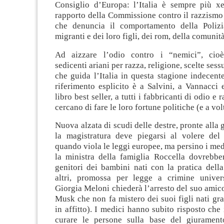
Consiglio d’Europa: l’Italia è sempre più xe
rapporto della Commissione contro il razzismo 
che denuncia il comportamento della Polizi
migranti e dei loro figli, dei rom, della comunit
Ad aizzare l’odio contro i “nemici”, cioè
sedicenti ariani per razza, religione, scelte sessu
che guida l’Italia in questa stagione indecent
riferimento esplicito è a Salvini, a Vannacci
libro best seller, a tutti i fabbricanti di odio e
cercano di fare le loro fortune politiche (e a vol
Nuova alzata di scudi delle destre, pronte alla 
la magistratura deve piegarsi al volere de
quando viola le leggi europee, ma persino i me
la ministra della famiglia Roccella dovrebbe
genitori dei bambini nati con la pratica dell
altri, promossa per legge a crimine univer
Giorgia Meloni chiederà l’arresto del suo amic
Musk che non fa mistero dei suoi figli nati graz
in affitto). I medici hanno subito risposto che 
curare le persone sulla base del giurament