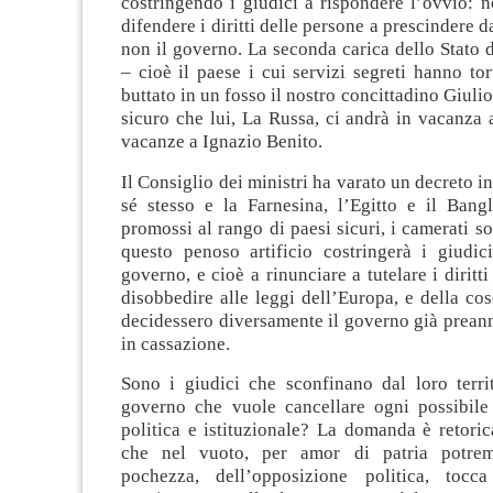
costringendo i giudici a rispondere l’ovvio: 
difendere i diritti delle persone a prescindere da
non il governo. La seconda carica dello Stato d
– cioè il paese i cui servizi segreti hanno tor
buttato in un fosso il nostro concittadino Giuli
sicuro che lui, La Russa, ci andrà in vacanza
vacanze a Ignazio Benito.
Il Consiglio dei ministri ha varato un decreto i
sé stesso e la Farnesina, l’Egitto e il Ban
promossi al rango di paesi sicuri, i camerati s
questo penoso artificio costringerà i giudic
governo, e cioè a rinunciare a tutelare i diritt
disobbedire alle leggi dell’Europa, e della co
decidessero diversamente il governo già preann
in cassazione.
Sono i giudici che sconfinano dal loro territ
governo che vuole cancellare ogni possibile c
politica e istituzionale? La domanda è retorica
che nel vuoto, per amor di patria potre
pochezza, dell’opposizione politica, tocca