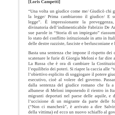
[Loris Campetti]
“Una volta un giudice come me/ Giudicò chi gl
la legge/ Prima cambiarono il giudice/ E s
legge”. È impressionante la preveggenza,
divinatoria dell’indimenticabile Fabrizio De A
sue parole in “Storia di un impiegato” riassu
lo stato del conflitto istituzionale in atto in Ita
delle destre razziste, fasciste e berlusconiane e 
Basta una sentenza che impone il rispetto dei d
scatenare le furie di Giorgia Meloni e far dire 
La Russa che è ora di cambiare la Costituz
l’equilibrio dei poteri. Si riapre la caccia alle 
l’obiettivo esplicito di soggiogare il potere giu
esecutivo, cioè al volere del governo. Passa
dalla sentenza del giudice romano che fa a
albanese di Meloni imponendo il rientro in Ita
migranti deportati nel paese delle aquile, e 
l’uccisione di un migrante da parte delle fo
(“Non ci mancherà”, è arrivato a dire Salvin
della vittima) ed ecco un nuovo schiaffo al gov