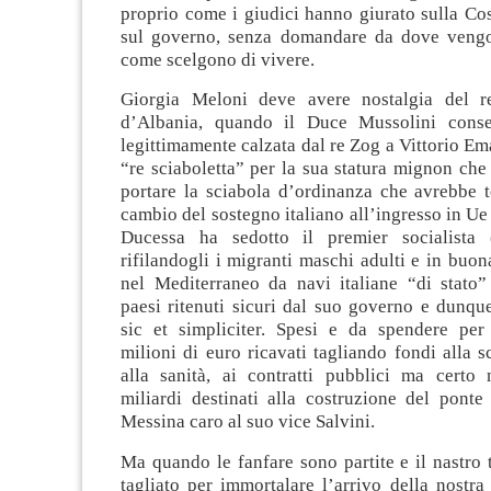
proprio come i giudici hanno giurato sulla Co
sul governo, senza domandare da dove vengo
come scelgono di vivere.
Giorgia Meloni deve avere nostalgia del re
d’Albania, quando il Duce Mussolini cons
legittimamente calzata dal re Zog a Vittorio Ema
“re sciaboletta” per la sua statura mignon che
portare la sciabola d’ordinanza che avrebbe t
cambio del sostegno italiano all’ingresso in Ue 
Ducessa ha sedotto il premier socialista
rifilandogli i migranti maschi adulti e in buona
nel Mediterraneo da navi italiane “di stato”
paesi ritenuti sicuri dal suo governo e dunqu
sic et simpliciter. Spesi e da spendere per
milioni di euro ricavati tagliando fondi alla sc
alla sanità, ai contratti pubblici ma certo n
miliardi destinati alla costruzione del ponte 
Messina caro al suo vice Salvini.
Ma quando le fanfare sono partite e il nastro t
tagliato per immortalare l’arrivo della nostr