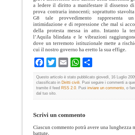
a ledere il diritto a manifestare il dissenso di
prova contraria innocenti; soprattutto stavolta 
G8 tale provvedimento rappresenta un
intimidazione e di repressione che mal si acco
della protesta messa in atto. Intanto la te
l’Aquila blindata e le vibrazioni raggiungono
dove un terremoto istituzionale mette a rischi
cui il nostro governo ha eretto la sua effige.
Facebook
Twitter
Email
WhatsApp
Condividi
Questo articolo è stato pubblicato giovedì, 16 Luglio 200
classificato in
Diritti civili
. Puoi seguire i commenti a que
tramite il feed
RSS 2.0
. Puoi
inviare un commento
, o fa
dal tuo sito.
Scrivi un commento
Ciascun commento potrà avere una lunghezza 
battute.