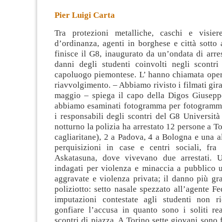
Pier Luigi Carta
Tra protezioni metalliche, caschi e visiere,
d’ordinanza, agenti in borghese e città sotto 
finisce il G8, inaugurato da un’ondata di arres
danni degli studenti coinvolti negli scontr
capoluogo piemontese. L’ hanno
chiamata oper
riavvolgimento. – Abbiamo rivisto i filmati gira
maggio – spiega il capo della Digos Giuseppe
abbiamo esaminati fotogramma per fotogramm
i responsabili degli scontri del G8 Università
notturno la polizia ha arrestato 12 persone a To
cagliaritane), 2 a Padova, 4 a Bologna e una al
perquisizioni in case e centri sociali, fra 
Askatasuna, dove vivevano due arrestati. U
indagati per violenza e minaccia a pubblico uf
aggravate e violenza privata; il danno più gr
poliziotto: setto nasale spezzato all’agente Fe
imputazioni contestate agli studenti non r
gonfiare l’accusa in quanto sono i soliti rea
scontri di piazza. A Torino sette giovani sono f