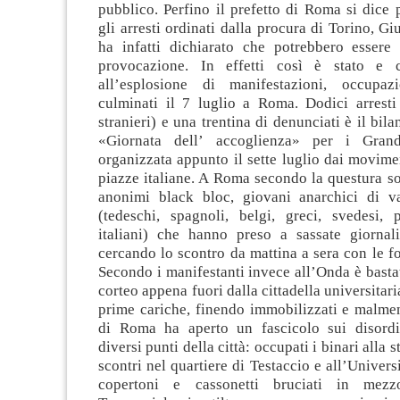
pubblico. Perfino il prefetto di Roma si dice
gli arresti ordinati dalla procura di Torino, G
ha infatti dichiarato che potrebbero essere
provocazione. In effetti così è stato e 
all’esplosione di manifestazioni, occupaz
culminati il 7 luglio a Roma. Dodici arresti 
stranieri) e una trentina di denunciati è il bila
«Giornata dell’ accoglienza» per i Grand
organizzata appunto il sette luglio dai movime
piazze italiane. A Roma secondo la questura so
anonimi black bloc, giovani anarchici di va
(tedeschi, spagnoli, belgi, greci, svedesi, 
italiani) che hanno preso a sassate giornalis
cercando lo scontro da mattina a sera con le fo
Secondo i manifestanti invece all’Onda è bast
corteo appena fuori dalla cittadella universitari
prime cariche, finendo immobilizzati e malmen
di Roma ha aperto un fascicolo sui disordi
diversi punti della città: occupati i binari alla 
scontri nel quartiere di Testaccio e all’Univers
copertoni e cassonetti bruciati in mezz