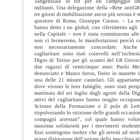
Tangenziale in tilt per un campeggio im
militanti. Una delegazione della «Rete antiG8»
tre giorni di mobilitazione ancor più serrata è s
questore di Roma, Giuseppe Caruso. – La re
hanno detto i no global, con riferimento agli 
nella Capitale – non è stata commisurata alle
non ci fermeremo, le manifestazioni perciò c
non necessariamente concordate. Anche
cagliaritani sono stati coinvolti nell’inchies
Digos di Torino per gli scontri del G8 Universi
due ragazzi di venticinque anni: Paolo Mel
denunciato e Mauro Aresu, finito in manette i
una delle 21 misure cautelari. Gli appartamen
dove vivono le loro famiglie, sono stati perqu
mattinata del sei luglio dagli agenti della Dig
attivi del cagliaritano hanno reagito occupan
Scienze della Formazione e il polo di Lett
rispolverando lo strizione delle grandi occasion
compagni arrestati”, col quale hanno volut
massima solidarietà per i movimenti studente
Essi sostengono inoltre che gli arresti ad oro
grave distorsione dell’azione della macchina gi