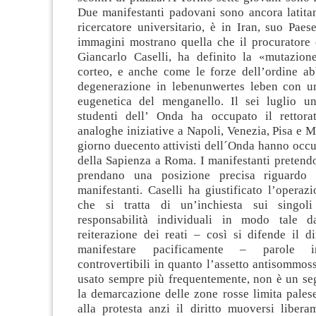
Due manifestanti padovani sono ancora latitan
ricercatore universitario, è in Iran, suo Paes
immagini mostrano quella che il procuratore 
Giancarlo Caselli, ha definito la «mutazion
corteo, e anche come le forze dell’ordine ab
degenerazione in lebenunwertes leben con u
eugenetica del menganello. Il sei luglio un
studenti dell’ Onda ha occupato il rettora
analoghe iniziative a Napoli, Venezia, Pisa e M
giorno duecento attivisti dell´Onda hanno occup
della Sapienza a Roma. I manifestanti pretendo
prendano una posizione precisa riguardo g
manifestanti. Caselli ha giustificato l’opera
che si tratta di un’inchiesta sui singoli
responsabilità individuali in modo tale d
reiterazione dei reati – così si difende il dir
manifestare pacificamente – parole i
controvertibili in quanto l’assetto antisommossa
usato sempre più frequentemente, non è un seg
la demarcazione delle zone rosse limita palese
alla protesta anzi il diritto muoversi libera