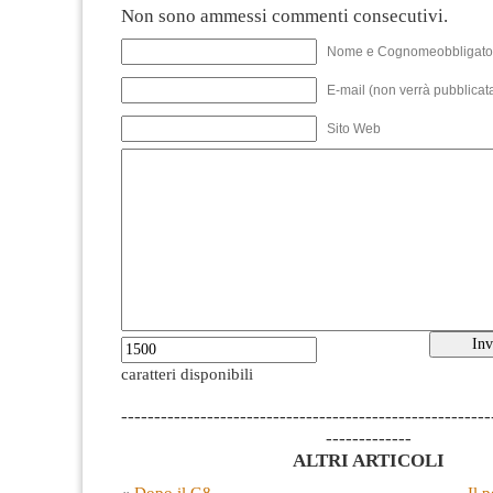
Non sono ammessi commenti consecutivi.
Nome e Cognomeobbligato
E-mail (non verrà pubblicata
Sito Web
caratteri disponibili
--------------------------------------------------------
-------------
ALTRI ARTICOLI
«
Dopo il G8
Il 