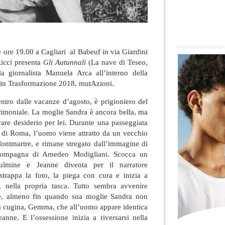
e ore 19.00 a Cagliari al Babeuf in via Giardini
Ricci presenta
Gli Autunnali
(La nave di Teseo,
a giornalista Manuela Arca all’interno della
ie in Trasformazione 2018, mutAzioni.
tro dalle vacanze d’agosto, è prigioniero del
rimoniale. La moglie Sandra è ancora bella, ma
vare desiderio per lei. Durante una passeggiata
o di Roma, l’uomo viene attratto da un vecchio
Montmartre, e rimane stregato dall’immagine di
compagna di Amedeo Modigliani. Scocca un
fulmine e Jeanne diventa per il narratore
trappa la foto, la piega con cura e inizia a
, nella propria tasca. Tutto sembra avvenire
te, almeno fin quando sua moglie Sandra non
ia cugina, Gemma, che all’uomo appare identica
eanne. E l’ossessione inizia a riversarsi nella