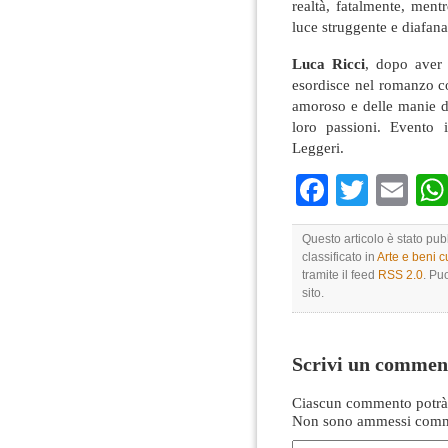
realtà, fatalmente, men
luce struggente e diafana
Luca Ricci
, dopo aver i
esordisce nel romanzo c
amoroso e delle manie di
loro passioni. Evento i
Leggeri.
Faceboo
Twitte
Em
Questo articolo è stato pu
classificato in
Arte e beni cu
tramite il feed
RSS 2.0
. Pu
sito.
Scrivi un commen
Ciascun commento potrà 
Non sono ammessi comme