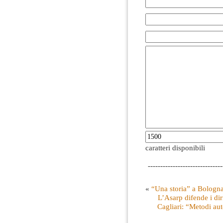
caratteri disponibili
------------------------------
«
“Una storia” a Bologn
L’Asarp difende i dir
Cagliari: “Metodi auto