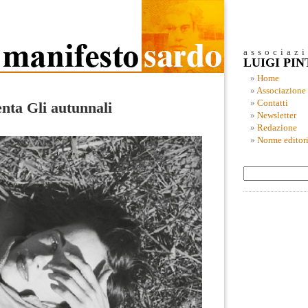
associaz
LUIGI PI
Home
Associazione
Contatti
nta Gli autunnali
Newsletter
Redazione
Norme editori