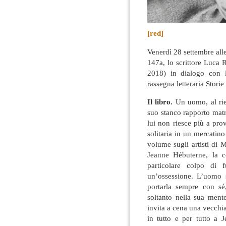
[red]
Venerdì 28 settembre all
147a, lo scrittore Luca 
2018) in dialogo con l
rassegna letteraria Stor
Il libro.
Un uomo, al rien
suo stanco rapporto mat
lui non riesce più a pro
solitaria in un mercatin
volume sugli artisti di 
Jeanne Hébuterne, la 
particolare colpo di 
un’ossessione. L’uomo s
portarla sempre con sé
soltanto nella sua men
invita a cena una vecch
in tutto e per tutto a J