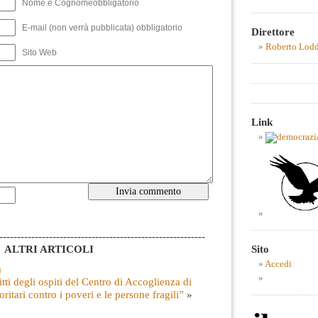
Nome e Cognomeobbligatorio
E-mail (non verrà pubblicata) obbligatorio
Direttore
Roberto Lod
Sito Web
Link
----------------------------------------------------------
ALTRI ARTICOLI
Sito
Accedi
a
itti degli ospiti del Centro di Accoglienza di
ritari contro i poveri e le persone fragili”
»