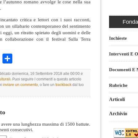
tre l’autunno romano avvolge le cose nella sua
.
ncantato critica e lettori con i suoi racconti,
Fondaz
on un sillabario contemporaneo del sentimento
 oggi, un ritratto spietato degli uomini e delle
Inchieste
n collaborazione con il festival Sulla Terra
Interventi E O
k
r
ail
WhatsApp
Condividi
Documenti E M
bblicato domenica, 16 Settembre 2018 alle 00:00 e
lturali
. Puoi seguire i commenti a questo articolo
oi
inviare un commento
, o fare un
trackback
dal tuo
Rubriche
Articoli
to
Archivio
avere una lunghezza massima di 1500 battute.
nti consecutivi.