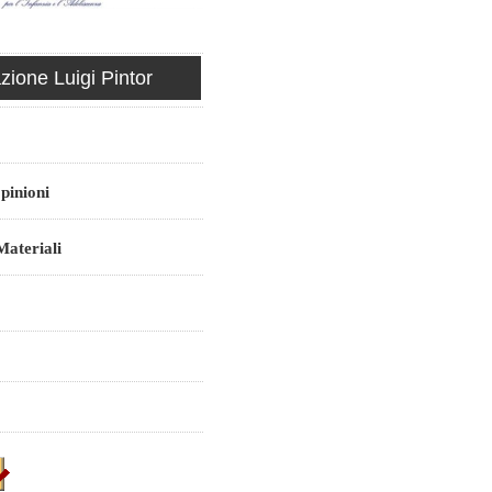
ione Luigi Pintor
pinioni
ateriali