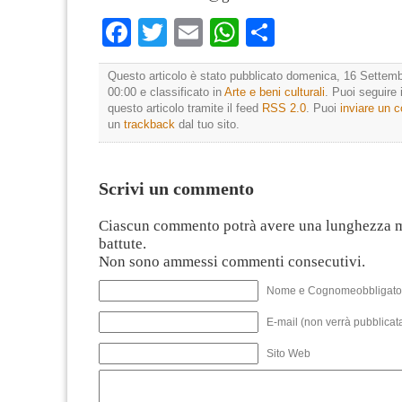
Facebook
Twitter
Email
WhatsApp
Condividi
Questo articolo è stato pubblicato domenica, 16 Settemb
00:00 e classificato in
Arte e beni culturali
. Puoi seguire
questo articolo tramite il feed
RSS 2.0
. Puoi
inviare un
un
trackback
dal tuo sito.
Scrivi un commento
Ciascun commento potrà avere una lunghezza 
battute.
Non sono ammessi commenti consecutivi.
Nome e Cognomeobbligato
E-mail (non verrà pubblicata
Sito Web