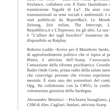
freelance, collabora con Il Fatto Quotidiano 
trasmissione Tagadà di La7. Da anni coor
transnazionali su temi sociali e ambientali. I 
stati pubblicati da ReportRai3, Le Mond
Zeitung, Zeit online, The Intercept, L
Repubblica.it e L’Espresso, tra gli altri. La sua
è “L’affare dei tagli boschivi” trasmesso d
disponibile su Raiplay.
Roberto Loddo -Scrive per il Manifesto Sardo,
di approfondimento politico che si ispira al p
Pintor, è attivista dell’Asarp, l’associaz
l’attuazione della riforma psichiatrica. Coordin
Radio Onde Corte, prima radio della salute men
che coinvolge persone che vivono esperienz
mentale. È stato uno dei sostenitori del comi
Opg. Ha collaborato con la CRVG, la confer
volontariato giustizia della Sardegna.
Alessandro Montisci – Psichiatra basagliano, g
CSM di Ales, Cagliari, Sanluri, attivista Asarp.