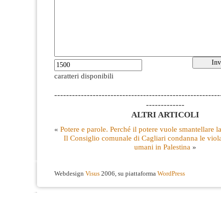
caratteri disponibili
--------------------------------------------------------
-------------
ALTRI ARTICOLI
«
Potere e parole. Perché il potere vuole smantellare l
Il Consiglio comunale di Cagliari condanna le violaz
umani in Palestina
»
Webdesign
Visus
2006, su piattaforma
WordPress