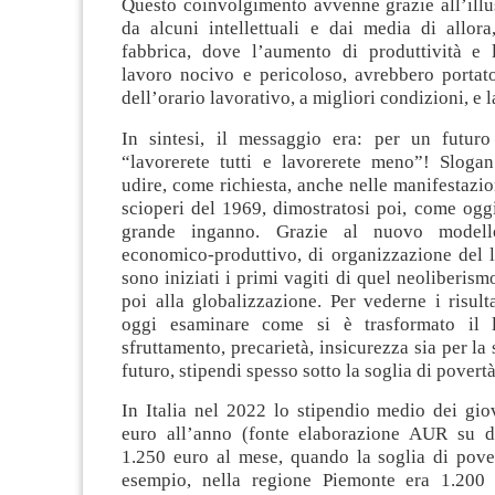
Questo coinvolgimento avvenne grazie all’illu
da alcuni intellettuali e dai media di allora
fabbrica, dove l’aumento di produttività e 
lavoro nocivo e pericoloso, avrebbero portato
dell’orario lavorativo, a migliori condizioni, e l
In sintesi, il messaggio era: per un futur
“lavorerete tutti e lavorerete meno”! Sloga
udire, come richiesta, anche nelle manifestazio
scioperi del 1969, dimostratosi poi, come ogg
grande inganno. Grazie al nuovo modell
economico-produttivo, di organizzazione del l
sono iniziati i primi vagiti di quel neoliberism
poi alla globalizzazione. Per vederne i risulta
oggi esaminare come si è trasformato il l
sfruttamento, precarietà, insicurezza sia per la 
futuro, stipendi spesso sotto la soglia di povertà
In Italia nel 2022 lo stipendio medio dei gio
euro all’anno (fonte elaborazione AUR su d
1.250 euro al mese, quando la soglia di pover
esempio, nella regione Piemonte era 1.200 