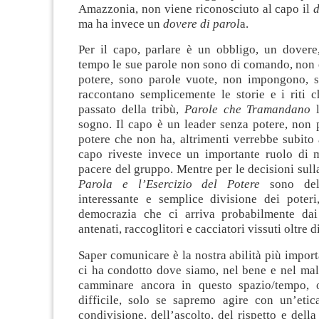
Amazzonia, non viene riconosciuto al capo il
d
ma ha invece un
dovere di parol
a.
Per il capo, parlare è un obbligo, un dovere,
tempo le sue parole non sono di comando, non 
potere, sono parole vuote, non impongono, 
raccontano semplicemente le storie e i riti c
passato della tribù,
Parole che Tramandano
sogno. Il capo è un leader senza potere, non 
potere che non ha, altrimenti verrebbe subito
capo riveste invece un importante ruolo di 
pacere del gruppo. Mentre per le decisioni sulla
Parola e l’Esercizio del Potere
sono de
interessante e semplice divisione dei poter
democrazia che ci arriva probabilmente dai
antenati, raccoglitori e cacciatori vissuti oltre d
Saper comunicare è la nostra abilità più import
ci ha condotto dove siamo, nel bene e nel mal
camminare ancora in questo spazio/tempo, 
difficile, solo se sapremo agire con un’eti
condivisione, dell’ascolto, del rispetto e della