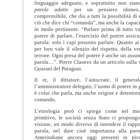
linguaggio adeguato, e soprattutto non sian
parole adatte
per un pensiero idoneo, 
comprensibile, che dia a tutti la possibilità di
ciò che dice chi “comanda”, ma anche la capaci
in modo pertinente. “Parlare prima di tutto vu
potere di parlare, l’esercizio del potere assicur
parola: solo i capi possono parlare. Quanto ai 
per loro vale il silenzio del rispetto, della v
terrore. Ogni presa del potere è anche un assume
parola…”. Pierre Clastres da un articolo sulla s
Guaranì del Paraguai.
Il re, il dittatore, l’autocrate, il genera
l’amministratore delegato, l’uomo di potere in 
è colui che parla, ma anche origine e detentore
comando.
L’etnologia però ci spiega come nel mon
primitivo, le società senza Stato ci propong
visione, un modo diverso di intendere il rappo
parola, nel dare cioè importanza alla paro
Amerindiane ancora oggi presenti in pic