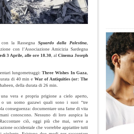
o con la Rassegna
Sguardo dalla Palestina
,
razione con l’Associazione Amicizia Sardegna
dì 3 Aprile, alle ore 18.30
, al
Cinema Joseph
entari lungometraggi:
Three Wishes In Gaza
,
 durata di 40 min e
War of Antiquities (or: The
haheen, della durata di 26 min.
 una vera e propria prigione a cielo aperto,
 o un uomo gazawi quali sono i suoi “tre
sola conseguenza: documentare una fame di vita
 umani conoscono. Nessuno di loro auspica la
. Raccontare ciò, oggi più che mai, serve a
razione occidentale che vorrebbe appiattire tutti
oni violente. Esistono due modi per raccontare