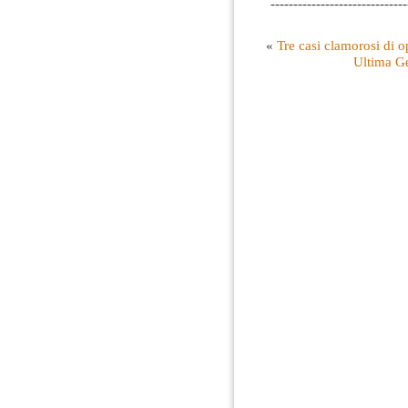
------------------------------
«
Tre casi clamorosi di op
Ultima Ge