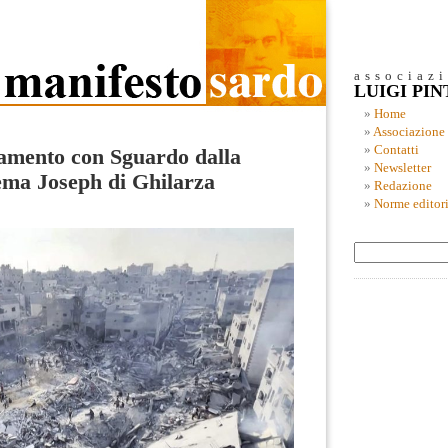
associaz
LUIGI PI
Home
Associazione
Contatti
amento con Sguardo dalla
Newsletter
nema Joseph di Ghilarza
Redazione
Norme editori