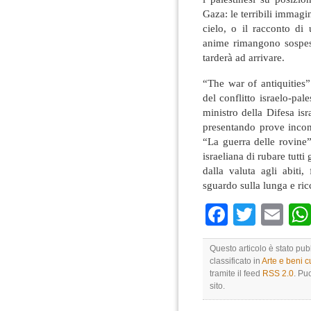
Gaza: le terribili immag
cielo, o il racconto di
anime rimangono sospes
tarderà ad arrivare.
“The war of antiquities”
del conflitto israelo-pa
ministro della Difesa is
presentando prove inconf
“La guerra delle rovine”
israeliana di rubare tutti 
dalla valuta agli abiti
sguardo sulla lunga e ric
Faceboo
Twitte
Em
Questo articolo è stato pu
classificato in
Arte e beni cu
tramite il feed
RSS 2.0
. Pu
sito.