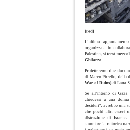
[red]
L’ultimo appuntament
organizzata in collabo
Palestina, si terrà
mercole
Ghilarza.
Proietteremo due docum
di Marco Pirrello, della
War of Ruins)
di Lana S
Se all’interno di Gaza,
chiedessi a una donna
desideri”, avrebbe una 
che pochi altri esseri
distruzione di Israele
smontare la rettorica nar
i palestinesi su posizi