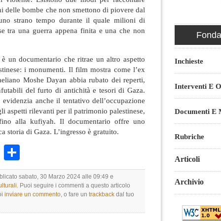
ini delle bombe che non smettono di piovere dal
 uno strano tempo durante il quale milioni di
e tra una guerra appena finita e una che non
Fondaz
 è un documentario che ritrae un altro aspetto
Inchieste
lestinese: i monumenti. Il film mostra come l’ex
raeliano Moshe Dayan abbia rubato dei reperti,
Interventi E O
utabili del furto di antichità e tesori di Gaza.
 evidenzia anche il tentativo dell’occupazione
gli aspetti rilevanti per il patrimonio palestinese,
Documenti E M
, fino alla kufiyah. Il documentario offre uno
ca storia di Gaza. L’ingresso è gratuito.
Rubriche
k
r
ail
WhatsApp
Condividi
Articoli
bblicato sabato, 30 Marzo 2024 alle 09:49 e
Archivio
lturali
. Puoi seguire i commenti a questo articolo
oi
inviare un commento
, o fare un
trackback
dal tuo