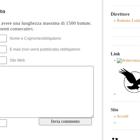
to
Direttore
Roberto Lod
avere una lunghezza massima di 1500 battute.
nti consecutivi.
Nome e Cognomeobbligatorio
E-mail (non verrà pubblicata) obbligatorio
Link
Sito Web
Sito
Accedi