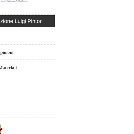
ione Luigi Pintor
pinioni
ateriali