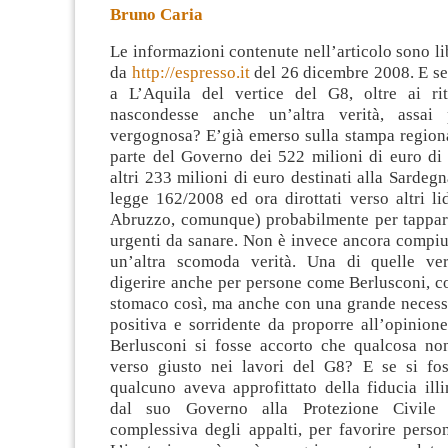
Bruno Caria
Le informazioni contenute nell’articolo sono li
da
http://espresso.it
del 26 dicembre 2008. E se
a L’Aquila del vertice del G8, oltre ai rita
nascondesse anche un’altra verità, assai
vergognosa? E’già emerso sulla stampa
regionale lo scippo da parte del Governo dei 522 milioni di euro di Fondi FAS e di altri 233 milioni di euro destinati alla Sardegna con il decreto legge 162/2008 ed ora dirottati verso altri lidi (non certo in Abruzzo, comunque) probabilmente per tappare altre falle più urgenti da sanare. Non è invece ancora compiutamente emersa un’altra scomoda verità. Una di quelle verità difficili da digerire anche per persone come Berlusconi, con un pelo sullo stomaco così, ma anche con una grande necessità di immagine positiva e sorridente da proporre all’opinione pubblica. E se Berlusconi si fosse accorto che qualcosa non andava per il verso giusto nei lavori del G8? E se si fosse accorto che qualcuno aveva approfittato della fiducia illimitata concessa dal suo Governo alla Protezione Civile nella gestione complessiva degli appalti, per favorire persone a lui vicine? L’ipotesi non è così peregrina o strampalata come potrebbe sembrare e basta collegare numeri, nomi ed eventi per rendersi conto che “a pensar male spesso ci si azzecca”. Ma andiamo per ordine. Per il summit dei grandi della terra a La Maddalena vengono stanziati verosimilmente finanziamenti per circa 755 milioni di euro (la cifra esatta rimane ancora un mistero), suddivisi tra cinque società che si accaparrano tutti i lavori. Nessuna di esse è sarda. L’appalto più ricco da oltre 117 milioni in nove mesi va stranamente ad una piccola impresa edile, l’Anemone Costruzioni di Grottaferrata, un piccolo comune alle porte di Roma. Luciano Anemone, 54 anni, amministratore unico della società a responsabilità limitata, pur dichiarando soltanto 26 dipendenti, si prende la fetta più grossa e tra le tante opere ottiene anche la realizzazione del centro congressi che nel luglio 2009 avrebbe dovuto ospitare il vertice internazionale del G8. Un appalto da nababbi con l’aria che tira e le famiglie in crisi. Inutile tentare di sapere perché sia stata scelta proprio la ditta Anemone. I criteri di selezione delle cinque imprese, chiamate senza pubbliche gare d’appalto, così come i progetti, sono coperti dal segreto di Stato: provvedimento imposto da Romano Prodi, confermato poi da Silvio Berlusconi e affidato con tutte le opere alla Protezione Civile e al suo direttore, il sottosegretario alla presidenza del Consiglio, Guido Bertolaso e al suo alter ego Angelo Balducci, capo del Dipartimento dello Sviluppo e responsabile degli appalti di tutti i grandi eventi, chiamato a sovrintendere all’intera opera. Questioni di sicurezza, hanno dichiarato. Ma sollevando il velo della riservatezza si incontra ben altro. Nei mesi scorsi alcuni giornalisti de L’Espresso sono entrati di nascosto nei cantieri sull’Isola de La Maddalena e hanno scoperto quello che finora il segreto di Stato ha impedito di vedere. Ossia il sospetto di spese gonfiate. Costi di costruzione da capogiro a più di 3.800 euro al metro quadro. Lavoratori senza contratto. Operai pagati con fondi neri. Le minacce del caporalato. Nessuna impresa sarda al lavoro nei cantieri. E un curioso legame d’affari tra la famiglia del coordinatore della struttura di missione della Protezione civile, Angelo Balducci e l’impresa che a fine lavori guadagnerà di più. L’Anemone Costruzioni, appunto. Ma