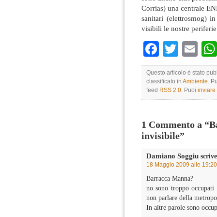
Corrias) una centrale ENE
sanitari (elettrosmog) 
visibili le nostre perifer
Faceboo
Twitte
Em
Questo articolo è stato pu
classificato in
Ambiente
. P
feed
RSS 2.0
. Puoi
inviar
1 Commento a “Ba
invisibile”
Damiano Soggiu
scrive
18 Maggio 2009 alle 19:20
Barracca Manna?
no sono troppo occupati c
non parlare della metropo
In altre parole sono occup