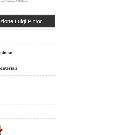
ione Luigi Pintor
pinioni
ateriali