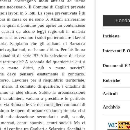
nnessa costringono molti anziani ad uscire
ente necessario. Il Comune di Cagliari prevede
o i lavori in 5 lotti. La spesa preventivata è di
 ora in cassa ce ne sono 3. Alcuni arriveranno
Fondaz
on le quali il Comune può aprire un contenzioso
causati da alcune leggi regionali in materia
Inchieste
 se si troveranno i soldi per terminare i lavori
aria. Sappiamo che gli abitanti di Barracca
ri cagliaritani, ne hanno diritto. Perché finora
Interventi E O
 cittadini di serie B? Alla selezione di classe
 territoriale? A seconda del quartiere in cui si
Documenti E M
 o meno diritti, più o meno servizi?
ria deve pensare esattamente il contrario.
orso. Lavorare per il riequilibrio territoriale.
Rubriche
meno. Il comitato di quartiere, i cittadini di
hanno le idee chiare. Subito la urbanizzazione
Articoli
 i carabinieri, vadano a presidiare le periferie
 o via Roma o le vie dei consiglieri comunali di
Archivio
dopo le opere di urbanizzazione primaria ci si
di urbanizzazione secondaria: asili, scuole,
 mercati, centri sportivi, centri sociali. Ma ci
 Al confine tra Cagliari e Selargius (località is