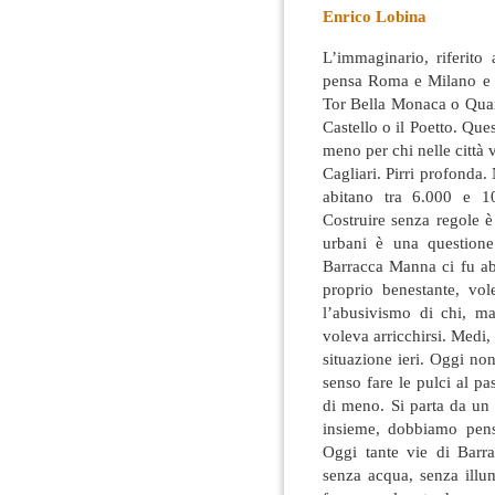
Enrico Lobina
L’immaginario, riferito a
pensa Roma e Milano e s
Tor Bella Monaca o Quar
Castello o il Poetto. Ques
meno per chi nelle città 
Cagliari. Pirri profonda.
abitano tra 6.000 e 10
Costruire senza regole è
urbani è una questione 
Barracca Manna ci fu ab
proprio benestante, vo
l’abusivismo di chi, m
voleva arricchirsi. Medi, 
situazione ieri. Oggi no
senso fare le pulci al p
di meno. Si parta da un 
insieme, dobbiamo pensa
Oggi tante vie di Barr
senza acqua, senza illu