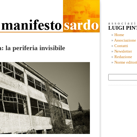
associaz
LUIGI PI
Home
Associazione
Contatti
la periferia invisibile
Newsletter
Redazione
Norme editori