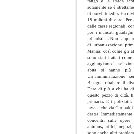
fango e la strada sco
solamente se è strettam
di porvi rimedio. Ha divis
18 milioni di euro. Per
dalle casse regionali, c
per i mancati guadagni 
urbanistica. Non sappiamo
di urbanizzazione prim
Manna, così come gli alt
sono stati trattati come
aggiungiamo la selezione
abita si hanno più
Un’amministrazione se
Bisogna ribaltare il disc
Dare di più a chi ha di 
questo pezzo di città, 
primaria. E i poliziotti,
invece che via Garibaldi
destra. Immediatamente 
concentri sulle opere 
autobus, uffici, negozi,
sono anche altri problemi.