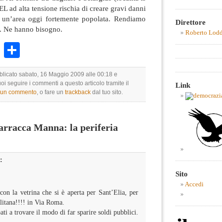
L ad alta tensione rischia di creare gravi danni
in un’area oggi fortemente popolata. Rendiamo
Direttore
ie. Ne hanno bisogno.
Roberto Lod
k
r
ail
WhatsApp
Condividi
bblicato sabato, 16 Maggio 2009 alle 00:18 e
uoi seguire i commenti a questo articolo tramite il
Link
e un commento
, o fare un
trackback
dal tuo sito.
rracca Manna: la periferia
:
Sito
Accedi
on la vetrina che si è aperta per Sant’Elia, per
litana!!!! in Via Roma.
ati a trovare il modo di far sparire soldi pubblici.