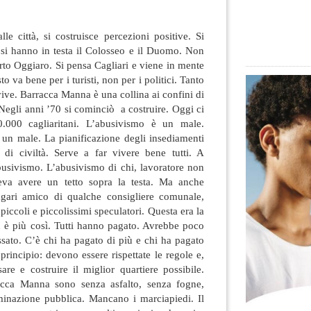
lle città, si costruisce percezioni positive. Si
i hanno in testa il Colosseo e il Duomo. Non
to Oggiaro. Si pensa Cagliari e viene in mente
to va bene per i turisti, non per i politici
. Tanto
vive. Barracca Manna è una collina ai confini di
 Negli anni ’70 si cominciò a costruire. Oggi ci
.000 cagliaritani. L’abusivismo è un male.
 un male. La pianificazione degli insediamenti
di civiltà. Serve a far vivere bene tutti. A
usivismo. L’abusivismo di chi, lavoratore non
leva avere un tetto sopra la testa. Ma anche
agari amico di qualche consigliere comunale,
piccoli e piccolissimi speculatori. Questa era la
n è più così. Tutti hanno pagato. Avrebbe poco
assato. C’è chi ha pagato di più e chi ha pagato
principio: devono essere rispettate le regole e,
re e costruire il miglior quartiere possibile.
acca Manna sono senza asfalto, senza fogne,
minazione pubblica. Mancano i marciapiedi. Il