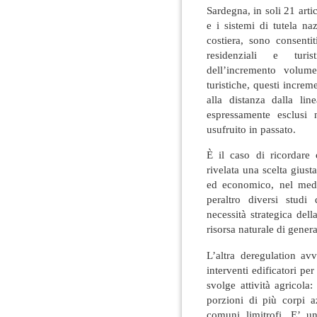
Sardegna, in soli 21 arti
e i sistemi di tutela naz
costiera, sono consentit
residenziali e turis
dell
’
incremento volume
turistiche, questi increme
alla distanza dalla li
espressamente esclusi
usufruito in passato.
È il caso di ricordare c
rivelata una scelta gius
ed economico, nel med
peraltro diversi stud
necessità strategica del
risorsa naturale di gener
L’altra deregulation av
interventi edificatori pe
svolge attività agricola
porzioni di più corpi a
comuni limitrofi. E’ un