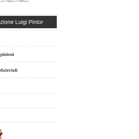
ione Luigi Pintor
pinioni
ateriali