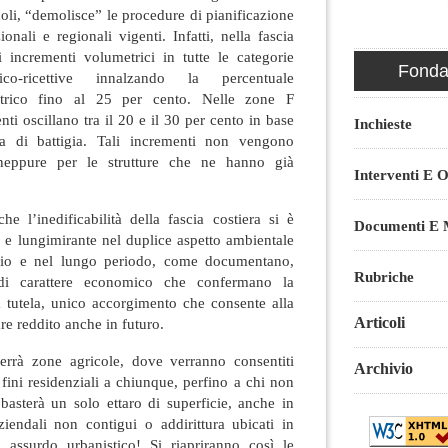
coli, “demolisce” le procedure di pianificazione
ionali e regionali vigenti. Infatti, nella fascia
i incrementi volumetrici in tutte le categorie
Fondaz
tico-ricettive innalzando la percentuale
trico fino al 25 per cento. Nelle zone F
nti oscillano tra il 20 e il 30 per cento in base
Inchieste
nea di battigia. Tali incrementi non vengono
 neppure per le strutture che ne hanno già
Interventi E O
he l’inedificabilità della fascia costiera si è
Documenti E M
ta e lungimirante nel duplice aspetto ambientale
io e nel lungo periodo, come documentano,
Rubriche
i di carattere economico che confermano la
la tutela, unico accorgimento che consente alla
Articoli
are reddito anche in futuro.
verrà zone agricole, dove verranno consentiti
Archivio
r fini residenziali a chiunque, perfino a chi non
: basterà un solo ettaro di superficie, anche in
ziendali non contigui o addirittura ubicati in
 assurdo urbanistico! Si riapriranno così le