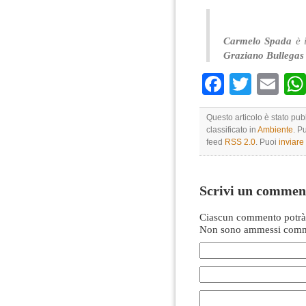
Carmelo Spada
è i
Graziano Bullegas
Faceboo
Twitte
Em
Questo articolo è stato pu
classificato in
Ambiente
. P
feed
RSS 2.0
. Puoi
inviar
Scrivi un commen
Ciascun commento potrà 
Non sono ammessi comme