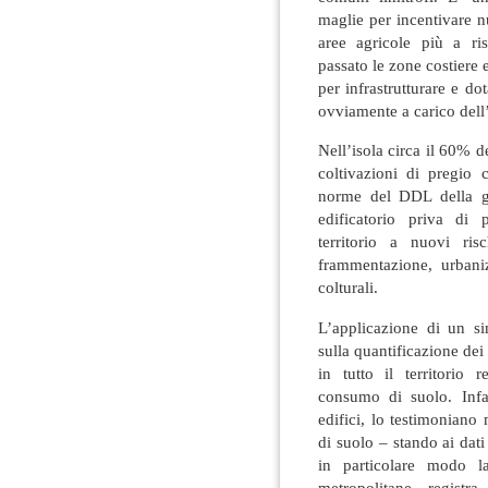
maglie per incentivare n
aree agricole più a r
passato le zone costiere e
per infrastrutturare e do
ovviamente a carico dell
Nell’isola circa il 60% de
coltivazioni di pregio 
norme del DDL della gi
edificatorio priva di p
territorio a nuovi ris
frammentazione, urbani
colturali.
L’applicazione di un 
sulla quantificazione dei
in tutto il territorio
consumo di suolo. Infat
edifici, lo testimoniano
di suolo – stando ai dati 
in particolare modo l
metropolitane, registr