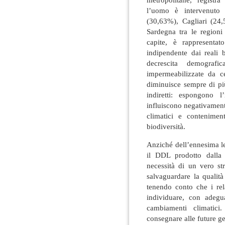
l’uomo
è
intervenuto 
(30,63%), Cagliari (24,
Sardegna tra le regioni 
capite,
è
rappresentat
indipendente dai reali bi
decrescita demograf
impermeabilizzate da c
diminuisce sempre di pi
indiretti: espongono l
influiscono negativament
climatici e contenime
biodiversit
à
.
Anzich
é
dell’ennesima le
il DDL prodotto dalla
necessit
à
di un vero str
salvaguardare la qualit
à
tenendo conto che i rel
individuare, con adegu
cambiamenti climatici
consegnare alle future g