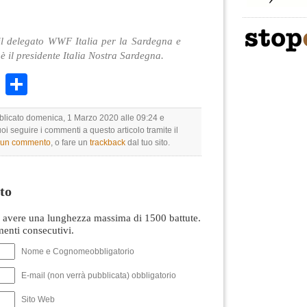
l delegato WWF Italia per la Sardegna e
è il presidente Italia Nostra Sardegna.
k
r
ail
WhatsApp
Condividi
bblicato domenica, 1 Marzo 2020 alle 09:24 e
uoi seguire i commenti a questo articolo tramite il
e un commento
, o fare un
trackback
dal tuo sito.
to
avere una lunghezza massima di 1500 battute.
nti consecutivi.
Nome e Cognomeobbligatorio
E-mail (non verrà pubblicata) obbligatorio
Sito Web