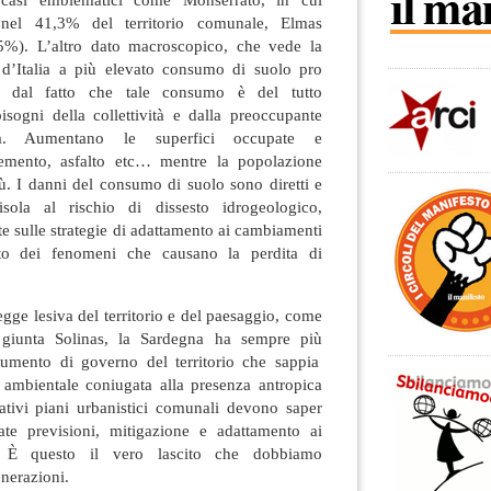
nel 41,3% del territorio comunale, Elmas
5%).
L’altro dato macroscopico, che vede la
d’Italia a pi
ù
elevato consumo di suolo pro
o dal fatto che tale consumo
è
del tutto
sogni della collettivit
à
e dalla preoccupante
ica. Aumentano le superfici occupate e
emento, asfalto etc
…
mentre la popolazione
ù
. I danni del consumo di suolo sono diretti e
’isola al rischio di
dissesto idrogeologico,
e sulle strategie di adattamento ai cambiamenti
nto dei fenomeni che causano la perdita di
gge lesiva del territorio e del paesaggio, come
 giunta Solinas, la Sardegna ha sempre pi
ù
umento di governo del territorio che sappia
ambientale coniugata alla presenza antropica
ativi piani urbanistici comunali devono saper
ate previsioni, mitigazione e adattamento ai
.
È
questo il vero lascito che dobbiamo
enerazioni.