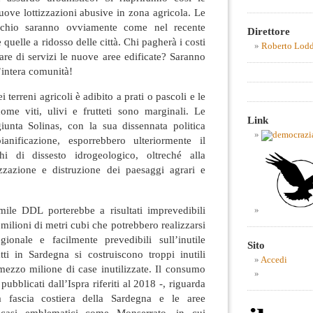
uove lottizzazioni abusive in zona agricola. Le
ischio saranno ovviamente come nel recente
Direttore
 quelle a ridosso delle città. Chi pagherà i costi
Roberto Lod
tare di servizi le nuove aree edificate? Saranno
’intera comunità!
i terreni agricoli è adibito a prati o pascoli e le
come viti, ulivi e frutteti sono marginali. Le
Link
unta Solinas, con la sua dissennata politica
ianificazione, esporrebbero ulteriormente il
chi di dissesto idrogeologico, oltreché alla
zzazione e distruzione dei paesaggi agrari e
simile DDL porterebbe a
risultati
imprevedibili
 milioni di metri cubi che potrebbero realizzarsi
 regionale e
facilmente prevedibili
sull’inutile
Sito
ti i
n Sardegna si costruiscono troppi inutili
Accedi
 mezzo milione di case inutilizzate. Il consumo
pubblicati dall’Ispra riferiti al 2018 -, riguarda
a fascia costiera della Sardegna e le aree
a casi emblematici come Monserrato, in cui