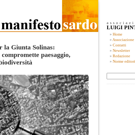
associaz
LUIGI PI
Home
Associazione
Contatti
r la Giunta Solinas:
Newsletter
e compromette paesaggio,
Redazione
biodiversità
Norme editori