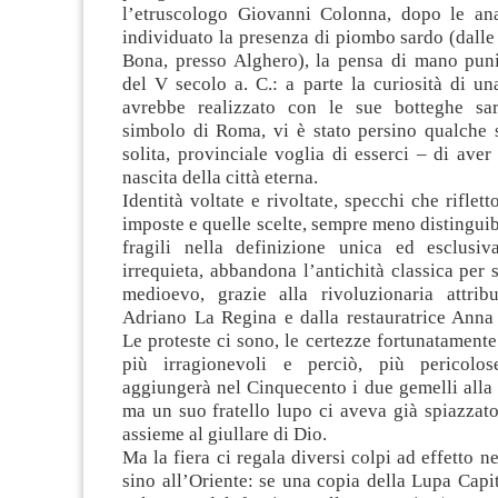
l’etruscologo Giovanni Colonna, dopo le an
individuato la presenza di piombo sardo (dalle
Bona, presso Alghero), la pensa di mano pun
del V secolo a. C.: a parte la curiosità di u
avrebbe realizzato con le sue botteghe sa
simbolo di Roma, vi è stato persino qualche s
solita, provinciale voglia di esserci – di aver 
nascita della città eterna.
Identità voltate e rivoltate, specchi che riflet
imposte e quelle scelte, sempre meno distinguib
fragili nella definizione unica ed esclusiv
irrequieta, abbandona l’antichità classica per 
medioevo, grazie alla rivoluzionaria attrib
Adriano La Regina e dalla restauratrice Anna
Le proteste ci sono, le certezze fortunatament
più irragionevoli e perciò, più pericolose
aggiungerà nel Cinquecento i due gemelli alla
ma un suo fratello lupo ci aveva già spiazzato
assieme al giullare di Dio.
Ma la fiera ci regala diversi colpi ad effetto n
sino all’Oriente: se una copia della Lupa Capi