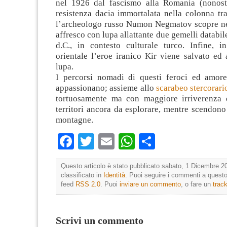
nel 1926 dal fascismo alla Romania (nonost
resistenza dacia immortalata nella colonna tr
l’archeologo russo Numon Negmatov scopre ne
affresco con lupa allattante due gemelli databil
d.C., in contesto culturale turco. Infine, 
orientale l’eroe iranico Kir viene salvato ed 
lupa.
I percorsi nomadi di questi feroci ed amore
appassionano; assieme allo
scarabeo stercorari
tortuosamente ma con maggiore irriverenza e
territori ancora da esplorare, mentre scendono
montagne.
Facebook
Twitter
Email
WhatsApp
Condividi
Questo articolo è stato pubblicato sabato, 1 Dicembre 20
classificato in
Identità
. Puoi seguire i commenti a questo 
feed
RSS 2.0
. Puoi
inviare un commento
, o fare un
trac
Scrivi un commento