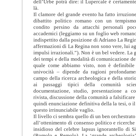
dell’Urbe potrà dire: il Lupercale è certamen
là.
Il clamore del grande evento ha fatto irruzione
dibattito politico romano con un tempismo
condito persino da attacchi personali poc
accademici (leggiamo su un foglio web romano
indispettito dalla posizione di Adriano La Regin
affermazioni di La Regina non sono vere, lui a
impulsi irrazionali.”). Non è un bel vedere. La 
dei tempi e della modalità di comunicazione del
quale come abbiamo visto, non è definibile
univocità – dipende da ragioni profondamen
campo della ricerca archeologica e della storiog
ai passaggi tipici della comunità scien
documentazione, studio, presentazione a c
rivista, discussione della comunità a falsificare 
quindi enunciazione definitiva della la tesi, o il
questo irrinunciabile vaglio.
Il livello ci sembra quello di un ben orchestrato
all’ottenimento di consenso politico e ricerche 
insidioso del celebre lapsus ignorantello di S
(Romolo e Remolo). La ‘grande archeologia’