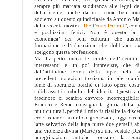
sempre più marcata sudditanza alle leggi del
della merce, anche da noi, come ben not
addietro su questo quindicinale da Antonio Ma
della recente mostra “
The Fenici Portrait
”, con 
e pochissimi fenici. Non è questa la ‘v
economica’ dei beni culturali che auspi
formazione e l’educazione che dobbiamo agl
scelgono questa professione.
Ma l’aspetto tocca le corde dell’identità
interessanti e un po’ impreviste, che d
dall’attitudine ferina della lupa: nello s
precedenti notazioni troviamo in tale ‘conf
lume di speranza, poiché di fatto opera costr
solidi assetti simbolici dell’identità. Questo 
fascinoso ci sembra davvero incorreggibile
Romolo e Remo consegna la gloria della pat
multiculturali, perché il mito fa risalire la dis
eroe troiano: anatolico grecizzato, oggi dire
latte selvatico della lupa nutre due gemelli 
una violenza divina (Marte) su una vestale (Rea
peregrinazioni antiche toccano la Sar