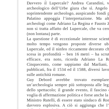
Davvero il Lupercale? Andrea Carandini, 
archeologico dell’Urbe giura che sì. Angelo B
soprintendente archeologo, auspicando fondi p
Palatino appoggia l’interpretazione. Ma al
archeologi come Adriano La Regina e Fausto Z
non si tratta affatto del Lupercale, che va cer
(non lontana) parte.
La questione è di eccezionale interesse scien
molto tempo vengono proposte diverse ubi
Lupercale, ed il ninfeo riccamente decorato c
scesa in profondità – ben 16 metri – ha scru
efficace, era noto, ricorda Adriano La R
Cinquecento, come sappiamo dal Marliani,
pubblicati, fra il 1534 ed il 1588, diversi lavo
sulle antichità romane.
Guy Debord avrebbe trovato esemplar
un’archeologia sempre più sottoposta alle leg
dello spettacolo; il grande evento, il fascino d
voglia di affermazione politica e forse anche la 
Ministro Rutelli, di essere stato sindaco di R
davvero esplosiva. A ciò si aggiunga che l’