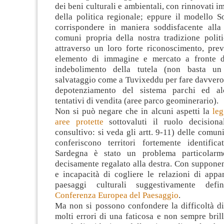
dei beni culturali e ambientali, con rinnovati i
della politica regionale; eppure il modello 
corrispondere in maniera soddisfacente alla
comuni propria della nostra tradizione politi
attraverso un loro forte riconoscimento, pre
elemento di immagine e mercato a fronte d
indebolimento della tutela (non basta un
salvataggio come a Tuvixeddu per fare davvero 
depotenziamento del sistema parchi ed al
tentativi di vendita (aree parco geominerario).
Non si può negare che in alcuni aspetti la
leg
aree protette
sottovaluti il ruolo decisiona
consultivo: si veda gli artt. 9-11) delle comuni
conferiscono territori fortemente identifica
Sardegna è stato un problema particolarme
decisamente regalato alla destra. Con suppone
e incapacità di cogliere le relazioni di appa
paesaggi culturali suggestivamente defini
Conferenza Europea del Paesaggio
.
Ma non si possono confondere la difficoltà di
molti errori di una faticosa e non sempre bril