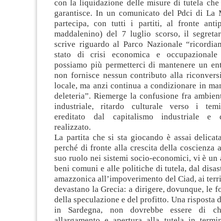
con la liquidazione delle misure di tutela ch
garantisce. In un comunicato del Pdci di La
partecipa, con tutti i partiti, al fronte ant
maddalenino) del 7 luglio scorso, il segreta
scrive riguardo al Parco Nazionale “ricordia
stato di crisi economica e occupazionale 
possiamo più permetterci di mantenere un en
non fornisce nessun contributo alla riconver
locale, ma anzi continua a condizionare in ma
deleteria”. Riemerge la confusione fra ambien
industriale, ritardo culturale verso i tem
ereditato dal capitalismo industriale e 
realizzato.
La partita che si sta giocando è assai delica
perché di fronte alla crescita della coscienza 
suo ruolo nei sistemi socio-economici, vi è un 
beni comuni e alle politiche di tutela, dal disas
amazzonica all’impoverimento del Ciad, ai terri
devastano la Grecia: a dirigere, dovunque, le fo
della speculazione e del profitto. Una risposta d
in Sardegna, non dovrebbe essere di ch
allargamento e apertura alla tutela in termi