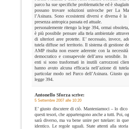
parco ha sue specifiche problematiche ed è sbaglait
possano trovare soluzioni univoche per La M
l’Asinara. Sono ecosistemi diversi e diversa è la 
presenza antropica passata ed attuale.
personalemente ritengo la lege 394, ormai obsoleta
è più possibile pensare alla ttela ambientale attrave
di ulteriori aree protette. E’ necessaio, invece, a
tutela diffuse nel territorio. Il sistema di gestione d
AMP risulta non essere aderente con la necessit
democratico e consapevole dell’area sensibile. In 
enti si sono trasformati in inutili carrozzoni clie
hanno avuto alcuna efficacia nell’azione di tutela
particolar modo nel Parco dell’Asinara. Giusto qui
legge 394.
Antonello Sforza
scrive:
5 Settembre 2007 alle 10:20
E’ giusto discutere di ciò. Manteniamoci – lo dico
questi tesori, che appartengono anche a tutti. Poi, og
sarà diverso, ma va bene unire per tutelare: in que
identico. Le regole uguali. State attenti alla storia 