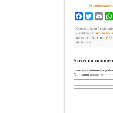
In collaborazi
Faceboo
Twitte
Em
Questo articolo è stato pu
classificato in
Informazion
articolo tramite il feed
RSS 
dal tuo sito.
Scrivi un commen
Ciascun commento potrà 
Non sono ammessi comme