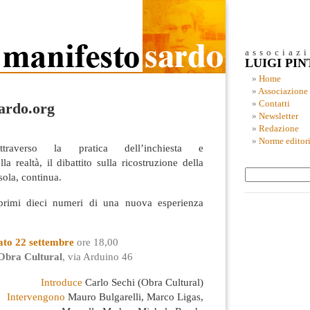
associaz
LUIGI PI
Home
Associazione
Contatti
ardo.org
Newsletter
Redazione
Norme editori
ttraverso la pratica dell’inchiesta e
la realtà, il dibattito sulla ricostruzione della
isola, continua.
primi dieci numeri di una nuova esperienza
ato 22 settembre
ore 18,00
Obra Cultural
, via Arduino 46
Introduce
Carlo Sechi (Obra Cultural)
Intervengono
Mauro Bulgarelli, Marco Ligas,