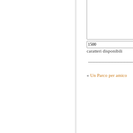
caratteri disponibili
------------------------------
«
Un Parco per amico