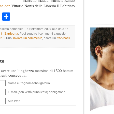
Marcello Madau, Michele Rando
one con
Vittorio Nonis della Libreria Il Labirinto
k
r
ail
WhatsApp
Condividi
bblicato domenica, 16 Settembre 2007 alle 05:37 e
e in Sardegna
. Puoi seguire i commenti a questo
2.0
. Puoi
inviare un commento
, o fare un
trackback
to
avere una lunghezza massima di 1500 battute.
nti consecutivi.
Nome e Cognomeobbligatorio
E-mail (non verrà pubblicata) obbligatorio
Sito Web