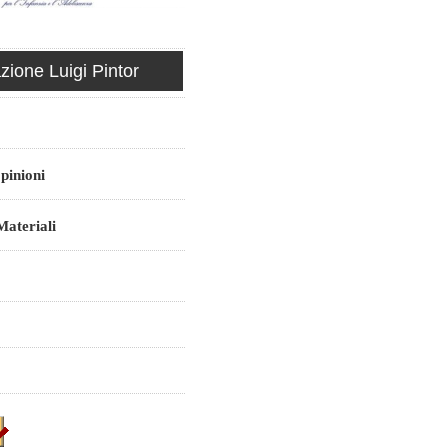
ione Luigi Pintor
pinioni
ateriali