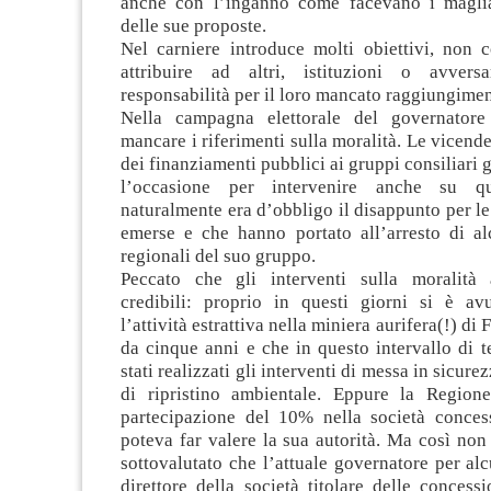
anche con l’inganno come facevano i maglia
delle sue proposte.
Nel carniere introduce molti obiettivi, non c
attribuire ad altri, istituzioni o avversa
responsabilità per il loro mancato raggiungimen
Nella campagna elettorale del governator
mancare i riferimenti sulla moralità. Le vicende
dei finanziamenti pubblici ai gruppi consiliari 
l’occasione per intervenire anche su q
naturalmente era d’obbligo il disappunto per le
emerse e che hanno portato all’arresto di alc
regionali del suo gruppo.
Peccato che gli interventi sulla moralità
credibili: proprio in questi giorni si è av
l’attività estrattiva nella miniera aurifera(!) di 
da cinque anni e che in questo intervallo di 
stati realizzati gli interventi di messa in sicurez
di ripristino ambientale. Eppure la Region
partecipazione del 10% nella società concess
poteva far valere la sua autorità. Ma così non
sottovalutato che l’attuale governatore per alc
direttore della società titolare delle concess