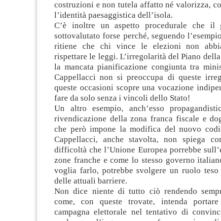
costruzioni e non tutela affatto né valorizza, c
l’identità paesaggistica dell’isola.
C’è inoltre un aspetto procedurale che il 
sottovalutato forse perché, seguendo l’esempio
ritiene che chi vince le elezioni non abbi
rispettare le leggi. L’irregolarità del Piano dell
la mancata pianificazione congiunta tra minis
Cappellacci non si preoccupa di queste irrego
queste occasioni scopre una vocazione indipen
fare da solo senza i vincoli dello Stato!
Un altro esempio, anch’esso propagandistic
rivendicazione della zona franca fiscale e do
che però impone la modifica del nuovo codi
Cappellacci, anche stavolta, non spiega co
difficoltà che l’Unione Europea porrebbe sull’
zone franche e come lo stesso governo italia
voglia farlo, potrebbe svolgere un ruolo teso
delle attuali barriere.
Non dice niente di tutto ciò rendendo semp
come, con queste trovate, intenda portare
campagna elettorale nel tentativo di convince