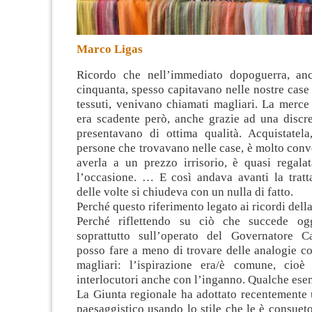
Marco Ligas
Ricordo che nell’immediato dopoguerra, anc
cinquanta, spesso capitavano nelle nostre case 
tessuti, venivano chiamati magliari. La merc
era scadente però, anche grazie ad una discre
presentavano di ottima qualità
. Acquistatela
persone che trovavano nelle case, è molto conv
averla a un prezzo irrisorio, è quasi regala
l’occasione. … E così andava avanti la tratta
delle volte si chiudeva con un nulla di fatto.
Perché questo riferimento legato ai ricordi dell
Perché riflettendo su ciò che succede og
soprattutto sull’operato del Governatore C
posso fare a meno di trovare delle analogie con
magliari: l’ispirazione era/è comune, cioè
interlocutori anche con l’inganno. Qualche ese
La Giunta regionale ha adottato recentemente
paesaggistico usando lo stile che le è consuet