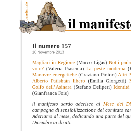
Il numero 157
16 Novembre 2013
Magliari in Regione
(Marco Ligas)
Notti pada
voto?
(Valeria Piasentà)
La peste moderna
(R
Manovre energetiche
(Graziano Pintori)
Altri 
Alberto Patishtán libero
(Emilia Giorgetti)
Golfo dell’Asinara
(Stefano Deliperi)
Identit
(Gianfranca Fois)
il manifesto sardo aderisce al
Mese dei Di
campagna di sensibilizzazione del comitato sa
Aderiamo al mese, dedicando una parte del qui
Dicembre ai diritti.