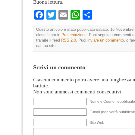
Buona lettura,
Facebook
Twitter
Email
WhatsApp
Condividi
Questo articolo è stato pubblicato sabato, 16 Novembre 
classificato in
Presentazione
. Puoi seguire i commenti a
tramite il feed
RSS 2.0
. Puoi
inviare un commento
, o fa
dal tuo sito.
Scrivi un commento
Ciascun commento potrà avere una lunghezza 
battute.
Non sono ammessi commenti consecutivi.
Nome e Cognomeobbligato
E-mail (non verrà pubblicata
Sito Web