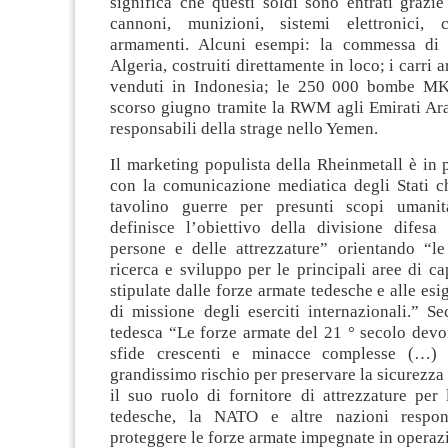
significa che questi soldi sono entrati grazie
cannoni, munizioni, sistemi elettronici, 
armamenti. Alcuni esempi: la commessa di c
Algeria, costruiti direttamente in loco; i carri
venduti in Indonesia; le 250 000 bombe MK
scorso giugno tramite la RWM agli Emirati Ara
responsabili della strage nello Yemen.
Il marketing populista della Rheinmetall è in p
con la comunicazione mediatica degli Stati c
tavolino guerre per presunti scopi umanita
definisce l’obiettivo della divisione difesa 
persone e delle attrezzature” orientando “le 
ricerca e sviluppo per le principali aree di ca
stipulate dalle forze armate tedesche e alle esi
di missione degli eserciti internazionali.” S
tedesca “Le forze armate del 21 ° secolo devo
sfide crescenti e minacce complesse (…)
grandissimo rischio per preservare la sicurezza 
il suo ruolo di fornitore di attrezzature per
tedesche, la NATO e altre nazioni respons
proteggere le forze armate impegnate in operazi