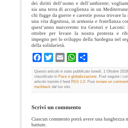
dei diritti dell’uomo e dell’ambiente; voglia
sia una terra di accoglienza in un Mediterran
chi fugge da guerre e carestie possa trovare la 
una vita dignitosa, in armonia e fratellanza co
quest’anno marceremo tra Gesturi e Laconi: 
ottobre per levare la nostra protesta e rib
impegno per lo sviluppo della Sardegna nel se
della solidarietà.
Facebook
Twitter
Email
WhatsApp
Condividi
Questo articolo è stato pubblicato lunedì, 1 Ottobre 2018
classificato in
Pace e globalizzazione
. Puoi seguire i c
articolo tramite il feed
RSS 2.0
. Puoi
inviare un commen
trackback
dal tuo sito.
Scrivi un commento
Ciascun commento potrà avere una lunghezza 
battute.