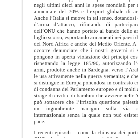
negli ultimi dieci anni le spese mondiali per
aumentate del 70% e l’export globale di ar
Anche l’Italia si muove in tal senso, dotandosi 
d’arma d’attacco, rifiutando di partecipar
dell’ONU che hanno portato al bando delle ar
luglio scorso, esportando armamenti nei paesi d
del Nord Africa e anche del Medio Oriente. A 
occorre denunciare che i nostri governi si 
pongono in aperta violazione dei principi cos
rispettando la legge 185/90, autorizzando l’
armi, prodotte anche in Sardegna, verso l’Ara
le usa attivamente nella guerra yemenita; e che
si distingue in Europa ponendosi in contrasto co
di condanna del Parlamento europeo e di molti al
strage di civili e di bambini che avviene nello
può sottacere che l’irrisolta questione palesti
un ingombrante macigno sulla via del
internazionale senza la quale non può esist
pace.
I recenti episodi – come la chiusura dei porti