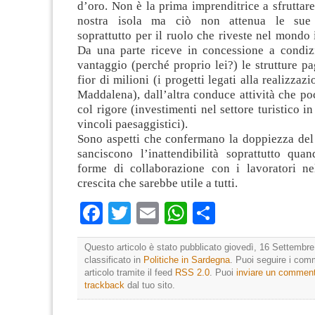
d’oro. Non è la prima imprenditrice a sfruttare 
nostra isola ma ciò non attenua le sue r
soprattutto per il ruolo che riveste nel mondo 
Da una parte riceve in concessione a condiz
vantaggio (perché proprio lei?) le strutture pa
fior di milioni (i progetti legati alla realizza
Maddalena), dall’altra conduce attività che po
col rigore (investimenti nel settore turistico i
vincoli paesaggistici).
Sono aspetti che confermano la doppiezza del
sanciscono l’inattendibilità soprattutto qu
forme di collaborazione con i lavoratori n
crescita che sarebbe utile a tutti.
Facebook
Twitter
Email
WhatsApp
Condividi
Questo articolo è stato pubblicato giovedì, 16 Settembre
classificato in
Politiche in Sardegna
. Puoi seguire i com
articolo tramite il feed
RSS 2.0
. Puoi
inviare un commen
trackback
dal tuo sito.