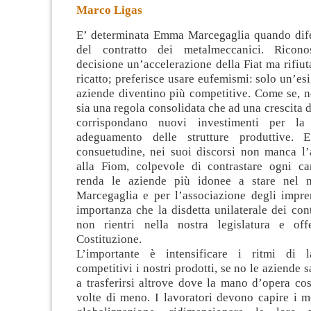
Marco Ligas
E’ determinata Emma Marcegaglia quando dife
del contratto dei metalmeccanici. Ricon
decisione un’accelerazione della Fiat ma rifiuta
ricatto; preferisce usare eufemismi: solo un’es
aziende diventino più competitive.
Come se, ne
sia una regola consolidata che ad una crescita 
corrispondano nuovi investimenti per la
adeguamento delle strutture produttive.
consuetudine, nei suoi discorsi non manca l’a
alla Fiom, colpevole di contrastare ogni c
renda le aziende più idonee a stare nel m
Marcegaglia e per l’associazione degli impre
importanza che la disdetta unilaterale dei cont
non rientri nella nostra legislatura e off
Costituzione.
L’importante è intensificare i ritmi di l
competitivi i nostri prodotti, se no le aziende 
a trasferirsi altrove dove la mano d’opera cos
volte di meno. I lavoratori devono capire i m