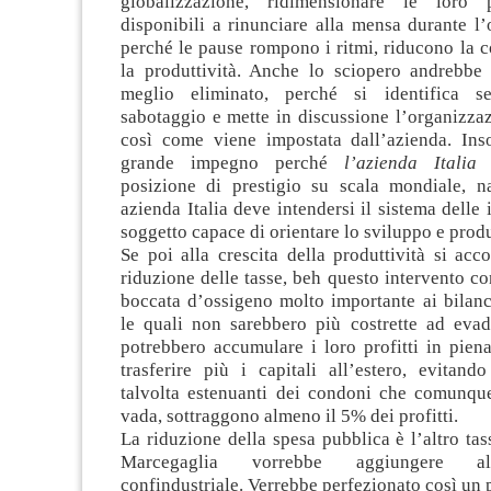
globalizzazione, ridimensionare le loro p
disponibili a rinunciare alla mensa durante l’
perché le pause rompono i ritmi, riducono la 
la produttività. Anche lo sciopero andrebbe 
meglio eliminato, perché si identifica 
sabotaggio e mette in discussione l’organizza
così come viene impostata dall’azienda. In
grande impegno perché
l’azienda Italia
m
posizione di prestigio su scala mondiale, n
azienda Italia deve intendersi il sistema delle 
soggetto capace di orientare lo sviluppo e prod
Se poi alla crescita della produttività si ac
riduzione delle tasse, beh questo intervento c
boccata d’ossigeno molto importante ai bilanc
le quali non sarebbero più costrette ad evad
potrebbero accumulare i loro profitti in piena
trasferire più i capitali all’estero, evitand
talvolta estenuanti dei condoni che comunqu
vada, sottraggono almeno il 5% dei profitti.
La riduzione della spesa pubblica è l’altro t
Marcegaglia vorrebbe aggiungere a
confindustriale. Verrebbe perfezionato così un 