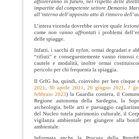
affioreranno in futuro, nel rispetto delle diret
impartite dal competente settore Demanio Mari
all’interno dell’apposito atto di rinnovo dell’a
L’intera vicenda dovrebbe servire quale
lezion
come
non vanno affrontati
i problemi dell’er
delle spiagge.
Infatti, i sacchi di
nylon
, ormai degradati e a
“rifiuti” e conseguentemente vanno rimossi co
cautele e modalità, inoltre ormai costituisc
pericolo per chi frequenta la spiaggia.
Il GrIG ha, quindi, coinvolto per ben cinque v
2021
,
30 aprile 2021
,
26 giugno 2021
,
7 ge
febbraio 2023
) la Guardia costiera, il Comune
Regione autonoma della Sardegna, la Sopr
archeologia, belle arti e paesaggio cagliaritan
del Nucleo tutela patrimonio culturale, il Corp
vigilanza ambientale per giungere alla bonifi
ambientale.
Informata anche la Procura della Repubb