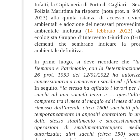
Infatti, la Capitaneria di Porto di Cagliari – S
Polizia Marittima ha risposto (nota prot. n. 9
2023) alla quinta istanza di accesso civic
ambientali e adozione dei necessari provvedim
ambientale inoltrata (
14 febbraio 2023
) da
ecologista Gruppo d’Intervento Giuridico (GrI
elementi che sembrano indicare la pros
ambientale definitiva.
In primo luogo, si deve ricordare che “
l
Demanio e Patrimonio, con la Determinazione 
26 prot. 1053 del 12/01/2022 ha autorizz
concessionaria a rimuovere i sacchi ed i filame
In seguito, “
la stessa ha affidato i lavori per 
sacchi ad una società terza e … quest’ulti
compreso tra il mese di maggio ed il mese di s
rimosso dall’arenile circa 1600 sacchetti plas
temporaneamente in appositi contenitori in un
dello stesso stabilimento e successivament
operazioni di smaltimento/recupero medi
autorizzata; altri sacchi (circa 150) sono