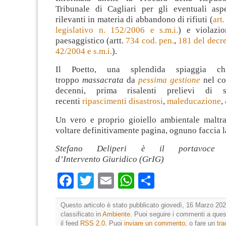
Tribunale di Cagliari per gli eventuali asp
rilevanti in materia di abbandono di rifiuti (
art
legislativo n. 152/2006 e s.m.i.
) e violazi
paesaggistico (artt.
734 cod. pen.
,
181 del decre
42/2004 e s.m.i.
).
Il Poetto, una splendida spiaggia chi
troppo
massacrata
da
pessima gestione
nel co
decenni, prima risalenti prelievi di
recenti
ripascimenti disastrosi
,
maleducazione
,
Un vero e proprio gioiello ambientale maltrat
voltare definitivamente pagina, ognuno faccia l
Stefano Deliperi è il portavoce
d’Intervento Giuridico (GrIG)
Facebook
Twitter
Email
WhatsApp
Condividi
Questo articolo è stato pubblicato giovedì, 16 Marzo 202
classificato in
Ambiente
. Puoi seguire i commenti a quest
il feed
RSS 2.0
. Puoi
inviare un commento
, o fare un
tr