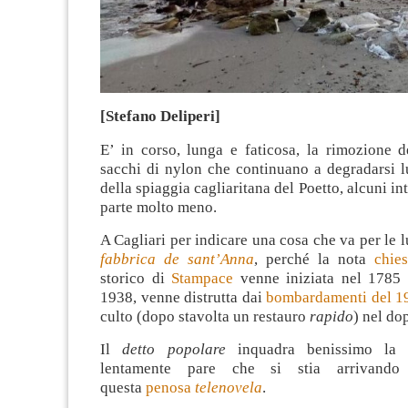
[Stefano Deliperi]
E’ in corso, lunga e faticosa, la rimozione d
sacchi di nylon che continuano a degradarsi l
della spiaggia cagliaritana del Poetto, alcuni in
parte molto meno.
A Cagliari per indicare una cosa che va per le 
fabbrica de sant’Anna
, perché la nota
chie
storico di
Stampace
venne iniziata nel 1785 
1938, venne distrutta dai
bombardamenti del 1
culto (dopo stavolta un restauro
rapido
) nel do
Il
detto popolare
inquadra benissimo la s
lentamente pare che si stia arrivando
questa
penosa
telenovela
.