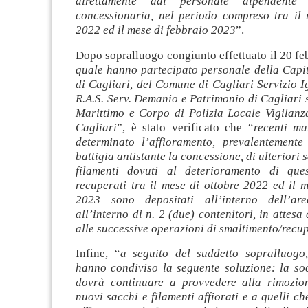
direttamente dal personale dipendente 
concessionaria, nel periodo compreso tra il 
2022 ed il mese di febbraio 2023
”.
Dopo sopralluogo congiunto effettuato il 20 fe
quale hanno partecipato personale della Capit
di Cagliari, del Comune di Cagliari Servizio I
R.A.S. Serv. Demanio e Patrimonio di Cagliari
Marittimo e Corpo di Polizia Locale Vigilanz
Cagliari
”, è stato verificato che “
recenti m
determinato l’affioramento, prevalentemente
battigia antistante la concessione, di ulteriori 
filamenti dovuti al deterioramento di ques
recuperati tra il mese di ottobre 2022 ed il 
2023 sono depositati all’interno dell’a
all’interno di n. 2 (due) contenitori, in attesa 
alle successive operazioni di smaltimento/recu
Infine, “
a seguito del suddetto sopralluogo,
hanno condiviso la seguente soluzione: la soc
dovrà continuare a provvedere alla rimozio
nuovi sacchi e filamenti affiorati e a quelli c