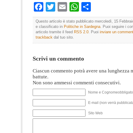
Facebook
Twitter
Email
WhatsApp
Condividi
Questo articolo è stato pubblicato mercoledì, 15 Febbrai
e classificato in
Politiche in Sardegna
. Puoi seguire i c
articolo tramite il feed
RSS 2.0
. Puoi
inviare un commen
trackback
dal tuo sito.
Scrivi un commento
Ciascun commento potrà avere una lunghezza 
battute.
Non sono ammessi commenti consecutivi.
Nome e Cognomeobbligato
E-mail (non verrà pubblicata
Sito Web