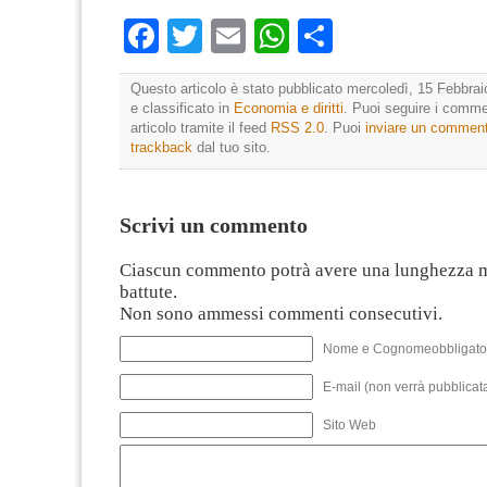
Facebook
Twitter
Email
WhatsApp
Condividi
Questo articolo è stato pubblicato mercoledì, 15 Febbrai
e classificato in
Economia e diritti
. Puoi seguire i comme
articolo tramite il feed
RSS 2.0
. Puoi
inviare un commen
trackback
dal tuo sito.
Scrivi un commento
Ciascun commento potrà avere una lunghezza 
battute.
Non sono ammessi commenti consecutivi.
Nome e Cognomeobbligato
E-mail (non verrà pubblicata
Sito Web