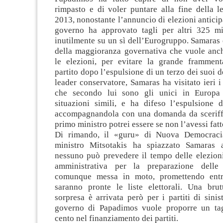
rimpasto e di voler puntare alla fine della le
2013, nonostante l’annuncio di elezioni anticipa
governo ha approvato tagli per altri 325 mi
inutilmente su un sì dell’Eurogruppo. Samaras 
della maggioranza governativa che vuole anc
le elezioni, per evitare la grande frammen
partito dopo l’espulsione di un terzo dei suoi d
leader conservatore, Samaras ha visitato ieri i p
che secondo lui sono gli unici in Europa 
situazioni simili, e ha difeso l’espulsione d
accompagnandola con una domanda da sceriff
primo ministro potrei essere se non l’avessi fat
Di rimando, il «guru» di Nuova Democrac
ministro Mitsotakis ha spiazzato Samaras 
nessuno può prevedere il tempo delle elezio
amministrativa per la preparazione delle
comunque messa in moto, promettendo ent
saranno pronte le liste elettorali. Una bru
sorpresa è arrivata però per i partiti di sinist
governo di Papadimos vuole proporre un tag
cento nel finanziamento dei partiti.