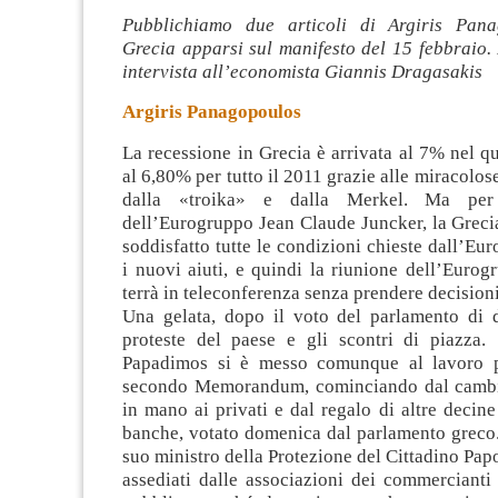
Pubblichiamo due articoli di Argiris Pana
Grecia apparsi sul manifesto del 15 febbraio.
intervista all’economista Giannis Dragasakis
Argiris Panagopoulos
La recessione in Grecia è arrivata al 7% nel qu
al 6,80% per tutto il 2011 grazie alle miracolos
dalla «troika» e dalla Merkel. Ma per 
dell’Eurogruppo Jean Claude Juncker, la Greci
soddisfatto tutte le
condizioni chieste dall’Eur
i nuovi aiuti, e quindi la riunione dell’Eurog
terrà in teleconferenza senza prendere decisioni 
Una gelata, dopo il voto del parlamento di 
proteste del paese e gli scontri di piazza
Papadimos si è messo comunque al lavoro pe
secondo Memorandum, cominciando dal cambio
in mano ai privati e dal regalo di altre decine 
banche, votato domenica dal parlamento greco.
suo ministro della Protezione del Cittadino Papo
assediati dalle associazioni dei commercianti