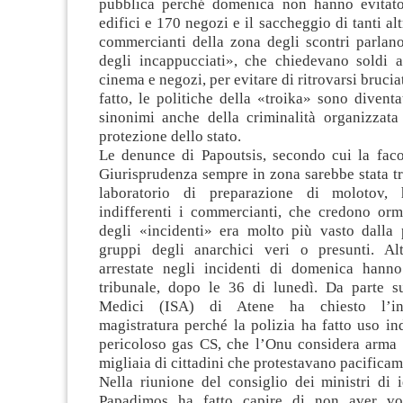
pubblica perché domenica non hanno evitato
edifici e 170 negozi e il saccheggio di tanti al
commercianti della zona degli scontri parlan
degli incappucciati», che chiedevano soldi ai
cinema e negozi, per evitare di ritrovarsi brucia
fatto, le politiche della «troika» sono diven
sinonimi anche della criminalità organizzata
protezione dello stato.
Le denunce di Papoutsis, secondo cui la faco
Giurisprudenza sempre in zona sarebbe stata t
laboratorio di preparazione di molotov, 
indifferenti i commercianti, che credono orm
degli «incidenti» era molto più vasto dalla p
gruppi degli anarchici veri o presunti. Al
arrestate negli incidenti di domenica hanno 
tribunale, dopo le 36 di lunedì. Da parte s
Medici (ISA) di Atene ha chiesto l’int
magistratura perché la polizia ha fatto uso in
pericoloso gas CS, che l’Onu considera arma 
migliaia di cittadini che protestavano pacifica
Nella riunione del consiglio dei ministri di 
Papadimos ha fatto capire di non aver vo