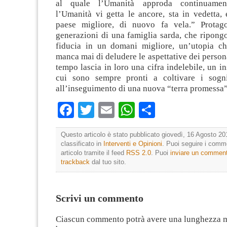
al quale l’Umanità approda continuame
l’Umanità vi getta le ancore, sta in vedetta,
paese migliore, di nuovo fa vela.” Protago
generazioni di una famiglia sarda, che ripongo
fiducia in un domani migliore, un’utopia c
manca mai di deludere le aspettative dei persona
tempo lascia in loro una cifra indelebile, un 
cui sono sempre pronti a coltivare i sogni
all’inseguimento di una nuova “terra promessa”
Facebook
Twitter
Email
WhatsApp
Condividi
Questo articolo è stato pubblicato giovedì, 16 Agosto 20
classificato in
Interventi e Opinioni
. Puoi seguire i comm
articolo tramite il feed
RSS 2.0
. Puoi
inviare un commen
trackback
dal tuo sito.
Scrivi un commento
Ciascun commento potrà avere una lunghezza 