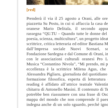
[red]
Prenderà il via il 25 agosto a Orani, alle ore
piazzetta Su Postu, in cui si affaccia la casa d
oranese Mario Delitala, il secondo appu
rassegna “QU.TU – Quando tutte le donne de
poesia, scienza, multicultura”, un progetto idea
scrittrice, critica letteraria ed editor Bastian
dall’Impresa sociale Nuovi Scenari, so
Fondazione Sardegna e dal Comune di Orani, in
con le associazioni culturali oranesi Pro 
Musica “Costantino Nivola”, “Mi prendo, mi po
eccellenza è la scrittrice Milena Agus, che
Alessandra Pigliaru, giornalista del quotidiano 
formazione filosofica, esperta di letteratura
reading è affidato all’attrice teatrale Valent
chitarra di Antonello Masini. Il contenuto di T
potrebbe ben riassumere con una frase di Os
mappa del mondo che non comprende il paese
indegna anche di un solo sguardo, perché igno